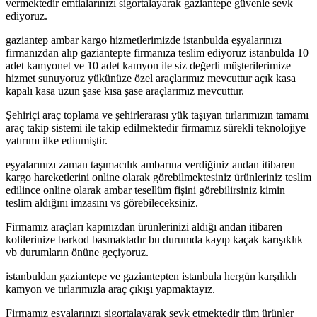
vermektedir emtialarınızı sigortalayarak gaziantepe güvenle sevk
ediyoruz.
gaziantep ambar kargo hizmetlerimizde istanbulda eşyalarınızı
firmanızdan alıp gaziantepte firmanıza teslim ediyoruz istanbulda 10
adet kamyonet ve 10 adet kamyon ile siz değerli müşterilerimize
hizmet sunuyoruz yükünüze özel araçlarımız mevcuttur açık kasa
kapalı kasa uzun şase kısa şase araçlarımız mevcuttur.
Şehiriçi araç toplama ve şehirlerarası yük taşıyan tırlarımızın tamamı
araç takip sistemi ile takip edilmektedir firmamız sürekli teknolojiye
yatırımı ilke edinmiştir.
eşyalarınızı zaman taşımacılık ambarına verdiğiniz andan itibaren
kargo hareketlerini online olarak görebilmektesiniz ürünleriniz teslim
edilince online olarak ambar tesellüm fişini görebilirsiniz kimin
teslim aldığını imzasını vs görebileceksiniz.
Firmamız araçları kapınızdan ürünlerinizi aldığı andan itibaren
kolilerinize barkod basmaktadır bu durumda kayıp kaçak karışıklık
vb durumların önüne geçiyoruz.
istanbuldan gaziantepe ve gaziantepten istanbula hergün karşılıklı
kamyon ve tırlarımızla araç çıkışı yapmaktayız.
Firmamız eşyalarınızı sigortalayarak sevk etmektedir tüm ürünler