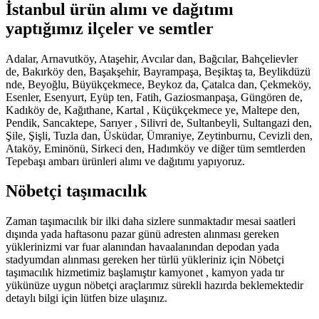
İstanbul ürün alımı ve dağıtımı
yaptığımız ilçeler ve semtler
Adalar, Arnavutköy, Ataşehir, Avcılar dan, Bağcılar, Bahçelievler
de, Bakırköy den, Başakşehir, Bayrampaşa, Beşiktaş ta, Beylikdüzü
nde, Beyoğlu, Büyükçekmece, Beykoz da, Çatalca dan, Çekmeköy,
Esenler, Esenyurt, Eyüp ten, Fatih, Gaziosmanpaşa, Güngören de,
Kadıköy de, Kağıthane, Kartal , Küçükçekmece ye, Maltepe den,
Pendik, Sancaktepe, Sarıyer , Silivri de, Sultanbeyli, Sultangazi den,
Şile, Şişli, Tuzla dan, Üsküdar, Ümraniye, Zeytinburnu, Cevizli den,
Ataköy, Eminönü, Sirkeci den, Hadımköy ve diğer tüm semtlerden
Tepebaşı ambarı ürünleri alımı ve dağıtımı yapıyoruz.
Nöbetçi taşımacılık
Zaman taşımacılık bir ilki daha sizlere sunmaktadır mesai saatleri
dışında yada haftasonu pazar günü adresten alınması gereken
yüklerinizmi var fuar alanından havaalanından depodan yada
stadyumdan alınması gereken her türlü yükleriniz için Nöbetçi
taşımacılık hizmetimiz başlamıştır kamyonet , kamyon yada tır
yükünüze uygun nöbetçi araçlarımız sürekli hazırda beklemektedir
detaylı bilgi için lütfen bize ulaşınız.