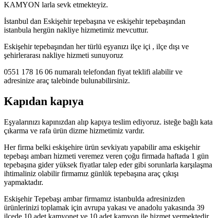
KAMYON larla sevk etmekteyiz.
İstanbul dan Eskişehir tepebaşına ve eskişehir tepebaşından
istanbula hergün nakliye hizmetimiz mevcuttur.
Eskişehir tepebaşından her türlü eşyanızı ilçe içi , ilçe dışı ve
şehirlerarası nakliye hizmeti sunuyoruz
0551 178 16 06 numaralı telefondan fiyat teklifi alabilir ve
adresinize araç talebinde bulunabilirsiniz.
Kapıdan kapıya
Eşyalarınızı kapınızdan alıp kapıya teslim ediyoruz. isteğe bağlı kata
çıkarma ve rafa ürün dizme hizmetimiz vardır.
Her firma belki eskişehire ürün sevkiyatı yapabilir ama eskişehir
tepebaşı ambarı hizmeti veremez veren çoğu firmada haftada 1 gün
tepebaşına gider yüksek fiyatlar talep eder gibi sorunlarla karşılaşma
ihtimaliniz olabilir firmamız günlük tepebaşına araç çıkışı
yapmaktadır.
Eskişehir Tepebaşı ambar firmamız istanbulda adresinizden
ürünlerinizi toplamak için avrupa yakası ve anadolu yakasında 39
ilçede 10 adet kamyonet ve 10 adet kamyon ile hizmet vermektedir.