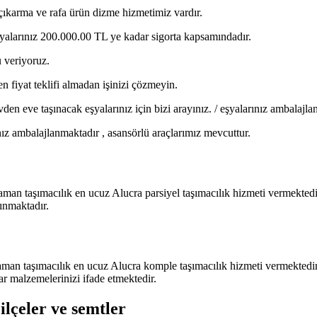
a çıkarma ve rafa ürün dizme hizmetimiz vardır.
 eşyalarınız 200.000.00 TL ye kadar sigorta kapsamındadır.
ü veriyoruz.
 fiyat teklifi almadan işinizi çözmeyin.
n eve taşınacak eşyalarınız için bizi arayınız. / eşyalarınız ambalajla
ınız ambalajlanmaktadır , asansörlü araçlarımız mevcuttur.
aman taşımacılık en ucuz Alucra parsiyel taşımacılık hizmeti vermektedir
ınmaktadır.
aman taşımacılık en ucuz Alucra komple taşımacılık hizmeti vermektedir
ar malzemelerinizi ifade etmektedir.
ilçeler ve semtler