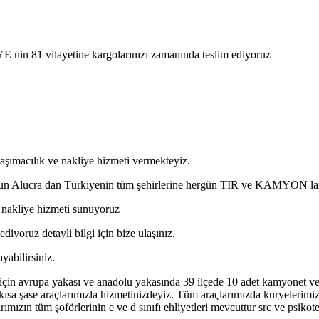
E nin 81 vilayetine kargolarınızı zamanında teslim ediyoruz
aşımacılık ve nakliye hizmeti vermekteyiz.
esun Alucra dan Türkiyenin tüm şehirlerine hergün TIR ve KAMYON lar
sı nakliye hizmeti sunuyoruz
diyoruz detayli bilgi için bize ulaşınız.
yabilirsiniz.
 için avrupa yakası ve anadolu yakasında 39 ilçede 10 adet kamyonet 
e kısa şase araçlarımızla hizmetinizdeyiz. Tüm araçlarımızda kuryelerim
ımızın tüm şoförlerinin e ve d sınıfı ehliyetleri mevcuttur src ve psikot