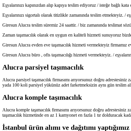
Eşyalarınızı kapınızdan alıp kapıya teslim ediyoruz / isteğe bağlı kat
Eşyalarınızı sigortalı olarak titizlikle zamanında teslim etmekteyiz. /
Giresun Alucra teslim süremiz 24 saattir. / biz zamanında teslimat söz
Zaman taşımacılık olarak en uygun en kaliteli hizmeti sunuyoruz bizden
Giresun Alucra evden eve taşımacılık hizmeti vermekteyiz firmamız evde
Giresun Alucra büro , ofis taşımacılığı hizmeti vermekteyiz. / eşyalar
Alucra parsiyel taşımacılık
Alucra parsiyel taşımacılık firmasımı arıyorsunuz doğru adrestesiniz z
yada 100 koli parsiyel yükünüz adet farketmeksizin aynı gün teslim al
Alucra komple taşımacılık
Alucra komple taşımacılık firmasımı arıyorsunuz doğru adrestesiniz z
taşımacılık hizmetinde en az 1 kamyonet en fazla 1 tır dolduracak kad
İstanbul ürün alımı ve dağıtımı yaptığımız 