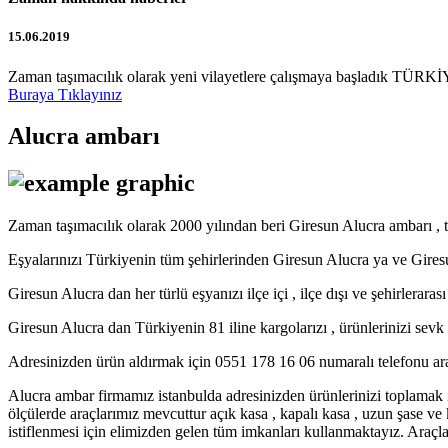
15.06.2019
Zaman taşımacılık olarak yeni vilayetlere çalışmaya başladık TÜRKİY
Buraya Tıklayınız
Alucra ambarı
Zaman taşımacılık olarak 2000 yılından beri Giresun Alucra ambarı , t
Eşyalarınızı Türkiyenin tüm şehirlerinden Giresun Alucra ya ve Gir
Giresun Alucra dan her türlü eşyanızı ilçe içi , ilçe dışı ve şehirlerara
Giresun Alucra dan Türkiyenin 81 iline kargolarızı , ürünlerinizi sevk e
Adresinizden ürün aldırmak için 0551 178 16 06 numaralı telefonu ara
Alucra ambar firmamız istanbulda adresinizden ürünlerinizi toplamak
ölçülerde araçlarımız mevcuttur açık kasa , kapalı kasa , uzun şase v
istiflenmesi için elimizden gelen tüm imkanları kullanmaktayız. Araçlar