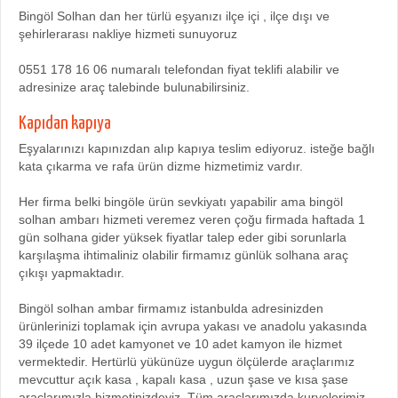
Bingöl Solhan dan her türlü eşyanızı ilçe içi , ilçe dışı ve
şehirlerarası nakliye hizmeti sunuyoruz
0551 178 16 06 numaralı telefondan fiyat teklifi alabilir ve
adresinize araç talebinde bulunabilirsiniz.
Kapıdan kapıya
Eşyalarınızı kapınızdan alıp kapıya teslim ediyoruz. isteğe bağlı
kata çıkarma ve rafa ürün dizme hizmetimiz vardır.
Her firma belki bingöle ürün sevkiyatı yapabilir ama bingöl
solhan ambarı hizmeti veremez veren çoğu firmada haftada 1
gün solhana gider yüksek fiyatlar talep eder gibi sorunlarla
karşılaşma ihtimaliniz olabilir firmamız günlük solhana araç
çıkışı yapmaktadır.
Bingöl solhan ambar firmamız istanbulda adresinizden
ürünlerinizi toplamak için avrupa yakası ve anadolu yakasında
39 ilçede 10 adet kamyonet ve 10 adet kamyon ile hizmet
vermektedir. Hertürlü yükünüze uygun ölçülerde araçlarımız
mevcuttur açık kasa , kapalı kasa , uzun şase ve kısa şase
araçlarımızla hizmetinizdeyiz. Tüm araçlarımızda kuryelerimiz