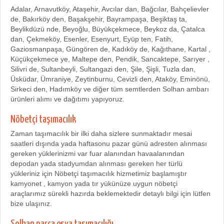
Adalar, Arnavutköy, Ataşehir, Avcılar dan, Bağcılar, Bahçelievler
de, Bakırköy den, Başakşehir, Bayrampaşa, Beşiktaş ta,
Beylikdüzü nde, Beyoğlu, Büyükçekmece, Beykoz da, Çatalca
dan, Çekmeköy, Esenler, Esenyurt, Eyüp ten, Fatih,
Gaziosmanpaşa, Güngören de, Kadıköy de, Kağıthane, Kartal ,
Küçükçekmece ye, Maltepe den, Pendik, Sancaktepe, Sarıyer ,
Silivri de, Sultanbeyli, Sultangazi den, Şile, Şişli, Tuzla dan,
Üsküdar, Ümraniye, Zeytinburnu, Cevizli den, Ataköy, Eminönü,
Sirkeci den, Hadımköy ve diğer tüm semtlerden Solhan ambarı
ürünleri alımı ve dağıtımı yapıyoruz.
Nöbetçi taşımacılık
Zaman taşımacılık bir ilki daha sizlere sunmaktadır mesai
saatleri dışında yada haftasonu pazar günü adresten alınması
gereken yüklerinizmi var fuar alanından havaalanından
depodan yada stadyumdan alınması gereken her türlü
yükleriniz için Nöbetçi taşımacılık hizmetimiz başlamıştır
kamyonet , kamyon yada tır yükünüze uygun nöbetçi
araçlarımız sürekli hazırda beklemektedir detaylı bilgi için lütfen
bize ulaşınız.
Solhan parça eşya taşımacılığı