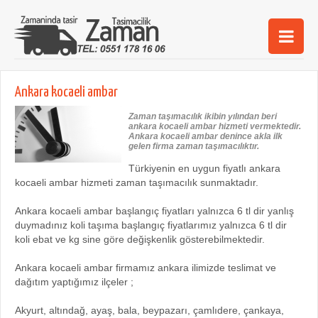
Ana Sayfa
Ankara kocaeli ambar
Şehirler
Zaman taşımacılık ikibin yılından beri
ankara kocaeli ambar hizmeti vermektedir.
Hizmetlerimiz
Ankara kocaeli ambar denince akla ilk
gelen firma zaman taşımacılıktır.
Kurumsal
Türkiyenin en uygun fiyatlı ankara
kocaeli ambar hizmeti zaman taşımacılık sunmaktadır.
iletişim
Ankara kocaeli ambar başlangıç fiyatları yalnızca 6 tl dir yanlış
duymadınız koli taşıma başlangıç fiyatlarımız yalnızca 6 tl dir
koli ebat ve kg sine göre değişkenlik gösterebilmektedir.
Ankara kocaeli ambar firmamız ankara ilimizde teslimat ve
dağıtım yaptığımız ilçeler ;
Akyurt, altındağ, ayaş, bala, beypazarı, çamlıdere, çankaya,