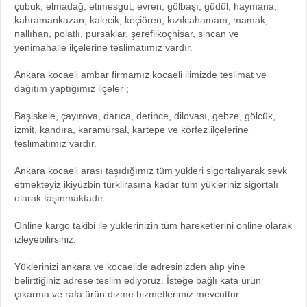
çubuk, elmadağ, etimesgut, evren, gölbaşı, güdül, haymana,
kahramankazan, kalecik, keçiören, kızılcahamam, mamak,
nallıhan, polatlı, pursaklar, şereflikoçhisar, sincan ve
yenimahalle ilçelerine teslimatımız vardır.
Ankara kocaeli ambar firmamız kocaeli ilimizde teslimat ve
dağıtım yaptığımız ilçeler ;
Başiskele, çayırova, darıca, derince, dilovası, gebze, gölcük,
izmit, kandıra, karamürsal, kartepe ve körfez ilçelerine
teslimatımız vardır.
Ankara kocaeli arası taşıdığımız tüm yükleri sigortalıyarak sevk
etmekteyiz ikiyüzbin türklirasına kadar tüm yükleriniz sigortalı
olarak taşınmaktadır.
Online kargo takibi ile yüklerinizin tüm hareketlerini online olarak
izleyebilirsiniz.
Yüklerinizi ankara ve kocaelide adresinizden alıp yine
belirttiğiniz adrese teslim ediyoruz. İsteğe bağlı kata ürün
çıkarma ve rafa ürün dizme hizmetlerimiz mevcuttur.