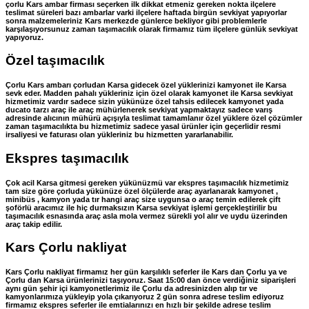
çorlu Kars ambar firması seçerken ilk dikkat etmeniz gereken nokta ilçelere
teslimat süreleri bazı ambarlar varki ilçelere haftada birgün sevkiyat yapıyorlar
sonra malzemeleriniz Kars merkezde günlerce bekliyor gibi problemlerle
karşılaşıyorsunuz zaman taşımacılık olarak firmamız tüm ilçelere günlük sevkiyat
yapıyoruz.
Özel taşımacılık
Çorlu Kars ambarı çorludan Karsa gidecek özel yüklerinizi kamyonet ile Karsa
sevk eder. Madden pahalı yükleriniz için özel olarak kamyonet ile Karsa sevkiyat
hizmetimiz vardır sadece sizin yükünüze özel tahsis edilecek kamyonet yada
ducato tarzı araç ile araç mühürlenerek sevkiyat yapmaktayız sadece varış
adresinde alıcının mühürü açışıyla teslimat tamamlanır özel yüklere özel çözümler
zaman taşımacılıkta bu hizmetimiz sadece yasal ürünler için geçerlidir resmi
irsaliyesi ve faturası olan yükleriniz bu hizmetten yararlanabilir.
Ekspres taşımacılık
Çok acil Karsa gitmesi gereken yükünüzmü var ekspres taşımacılık hizmetimiz
tam size göre çorluda yükünüze özel ölçülerde araç ayarlanarak kamyonet ,
minibüs , kamyon yada tır hangi araç size uygunsa o araç temin edilerek çift
şoförlü aracımız ile hiç durmaksızın Karsa sevkiyat işlemi gerçekleştirilir bu
taşımacılık esnasında araç asla mola vermez sürekli yol alır ve uydu üzerinden
araç takip edilir.
Kars Çorlu nakliyat
Kars Çorlu nakliyat firmamız her gün karşılıklı seferler ile Kars dan Çorlu ya ve
Çorlu dan Karsa ürünlerinizi taşıyoruz. Saat 15:00 dan önce verdiğiniz siparişleri
aynı gün şehir içi kamyonetlerimiz ile Çorlu da adresinizden alıp tır ve
kamyonlarımıza yükleyip yola çıkarıyoruz 2 gün sonra adrese teslim ediyoruz
firmamız ekspres seferler ile emtialarınızı en hızlı bir şekilde adrese teslim