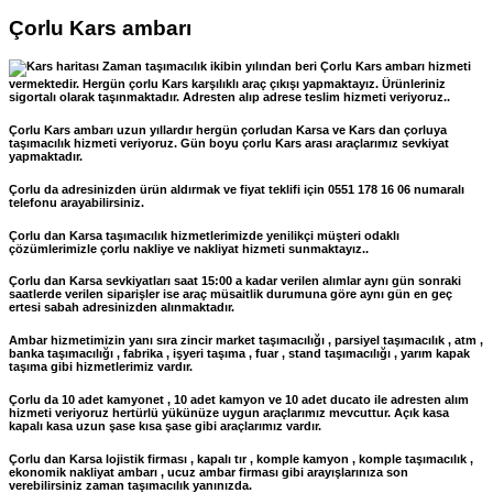
Çorlu Kars ambarı
Zaman taşımacılık ikibin yılından beri Çorlu Kars ambarı hizmeti
vermektedir. Hergün çorlu Kars karşılıklı araç çıkışı yapmaktayız. Ürünleriniz
sigortalı olarak taşınmaktadır. Adresten alıp adrese teslim hizmeti veriyoruz..
Çorlu Kars ambarı uzun yıllardır hergün çorludan Karsa ve Kars dan çorluya
taşımacılık hizmeti veriyoruz. Gün boyu çorlu Kars arası araçlarımız sevkiyat
yapmaktadır.
Çorlu da adresinizden ürün aldırmak ve fiyat teklifi için 0551 178 16 06 numaralı
telefonu arayabilirsiniz.
Çorlu dan Karsa taşımacılık hizmetlerimizde yenilikçi müşteri odaklı
çözümlerimizle çorlu nakliye ve nakliyat hizmeti sunmaktayız..
Çorlu dan Karsa sevkiyatları saat 15:00 a kadar verilen alımlar aynı gün sonraki
saatlerde verilen siparişler ise araç müsaitlik durumuna göre aynı gün en geç
ertesi sabah adresinizden alınmaktadır.
Ambar hizmetimizin yanı sıra zincir market taşımacılığı , parsiyel taşımacılık , atm ,
banka taşımacılığı , fabrika , işyeri taşıma , fuar , stand taşımacılığı , yarım kapak
taşıma gibi hizmetlerimiz vardır.
Çorlu da 10 adet kamyonet , 10 adet kamyon ve 10 adet ducato ile adresten alım
hizmeti veriyoruz hertürlü yükünüze uygun araçlarımız mevcuttur. Açık kasa
kapalı kasa uzun şase kısa şase gibi araçlarımız vardır.
Çorlu dan Karsa lojistik firması , kapalı tır , komple kamyon , komple taşımacılık ,
ekonomik nakliyat ambarı , ucuz ambar firması gibi arayışlarınıza son
verebilirsiniz zaman taşımacılık yanınızda.