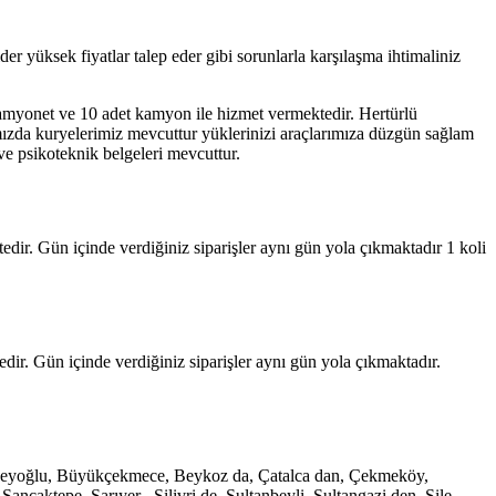
 yüksek fiyatlar talep eder gibi sorunlarla karşılaşma ihtimaliniz
amyonet ve 10 adet kamyon ile hizmet vermektedir. Hertürlü
mızda kuryelerimiz mevcuttur yüklerinizi araçlarımıza düzgün sağlam
 ve psikoteknik belgeleri mevcuttur.
dir. Gün içinde verdiğiniz siparişler aynı gün yola çıkmaktadır 1 koli
ir. Gün içinde verdiğiniz siparişler aynı gün yola çıkmaktadır.
e, Beyoğlu, Büyükçekmece, Beykoz da, Çatalca dan, Çekmeköy,
caktepe, Sarıyer , Silivri de, Sultanbeyli, Sultangazi den, Şile,