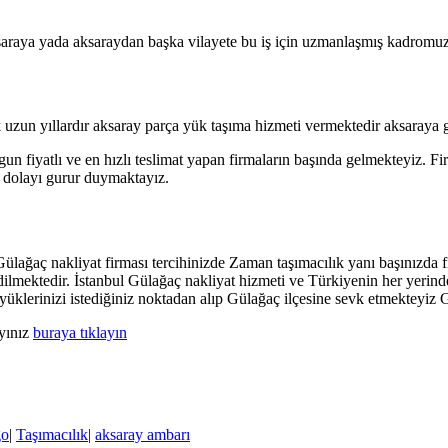
raya yada aksaraydan başka vilayete bu iş için uzmanlaşmış kadromuz il
uzun yıllardır aksaray parça yük taşıma hizmeti vermektedir aksaraya gi
un fiyatlı ve en hızlı teslimat yapan firmaların başında gelmekteyiz. F
n dolayı gurur duymaktayız.
lağaç nakliyat firması tercihinizde Zaman taşımacılık yanı başınızda fi
ilmektedir. İstanbul Gülağaç nakliyat hizmeti ve Türkiyenin her yerind
klerinizi istediğiniz noktadan alıp Gülağaç ilçesine sevk etmekteyiz
ayınız
buraya tıklayın
go
|
Taşımacılık
|
aksaray ambarı