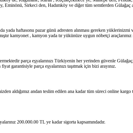
öy, Eminönü, Sirkeci den, Hadımköy ve diğer tüm semtlerden Gülağaç am
ışında yada haftasonu pazar günü adresten alınması gereken yüklerinizm
mıştır kamyonet , kamyon yada tır yükünüze uygun nöbetçi araçlarımız sür
ermektedir parça eşyalarınızı Türkiyenin her yerinden güvenle Gülağaça
iyat garantisiyle parça eşyalarınızı taşıtmak için bizi arayınız.
nizden aldığımız andan teslim edilen ana kadar tüm süreci online kargo 
 eşyalarınız 200.000.00 TL ye kadar sigorta kapsamındadır.