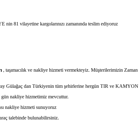
E nin 81 vilayetine kargolarınızı zamanında teslim ediyoruz
ı
, taşımacılık ve nakliye hizmeti vermekteyiz. Müşterilerimizin Zaman 
aray Gülağaç dan Türkiyenin tüm şehirlerine hergün TIR ve KAMYON l
 gün nakliye hizmetimiz mevcuttur.
rası nakliye hizmeti sunuyoruz
araç talebinde bulunabilirsiniz.