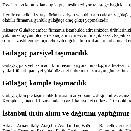
Eşyalarınızı kapınızdan alıp kapıya teslim ediyoruz. isteğe bağlı kata
Her firma belki aksaraya ürün sevkiyatı yapabilir ama aksaray gülağaç
olabilir firmamız günlük gülağaça araç çıkışı yapmaktadır.
Aksaray Gülağaç ambar firmamız istanbulda adresinizden ürünlerinizi
yükünüze uygun ölçülerde araçlarımız mevcuttur açık kasa , kapalı ka
sorunsuz istiflenmesi için elimizden gelen tüm imkanları kullanmaktayız
Gülağaç parsiyel taşımacılık
Gülağaç parsiyel taşımacılık firmasımı arıyorsunuz doğru adrestesiniz
yada 100 koli parsiyel yükünüz adet farketmeksizin aynı gün teslim al
Gülağaç komple taşımacılık
Gülağaç komple taşımacılık firmasımı arıyorsunuz doğru adrestesiniz 
Komple taşımacılık hizmetinde en az 1 kamyonet en fazla 1 tır doldur
İstanbul ürün alımı ve dağıtımı yaptığımız 
Adalar, Arnavutköy, Ataşehir, Avcılar dan, Bağcılar, Bahçelievler 
Esenler, Esenyurt, Eyüp ten, Fatih, Gaziosmanpaşa, Güngören de, Kadı