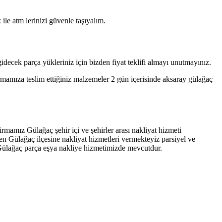
e atm lerinizi güvenle taşıyalım.
decek parça yükleriniz için bizden fiyat teklifi almayı unutmayınız.
irmamıza teslim ettiğiniz malzemeler 2 gün içerisinde aksaray gülağaç
rmamız Gülağaç şehir içi ve şehirler arası nakliyat hizmeti
en Gülağaç ilçesine nakliyat hizmetleri vermekteyiz parsiyel ve
 Gülağaç parça eşya nakliye hizmetimizde mevcutdur.