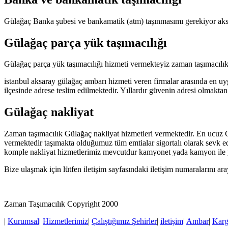
Gülağaç Banka şubesi ve bankamatik (atm) taşınmasımı gerekiyor aksa
Gülağaç parça yük taşımacılığı
Gülağaç parça yük taşımacılığı hizmeti vermekteyiz zaman taşımacılık 
istanbul aksaray gülağaç ambarı hizmeti veren firmalar arasında en uyg
ilçesinde adrese teslim edilmektedir. Yıllardır güvenin adresi olmakta
Gülağaç nakliyat
Zaman taşımacılık Gülağaç nakliyat hizmetleri vermektedir. En ucuz Gü
vermektedir taşımakta olduğumuz tüm emtialar sigortalı olarak sevk ed
komple nakliyat hizmetlerimiz mevcutdur kamyonet yada kamyon ile yü
Bize ulaşmak için lütfen iletişim sayfasındaki iletişim numaralarını ar
Zaman Taşımacılık Copyright 2000
|
Kurumsal
|
Hizmetlerimiz
|
Çalıştığımız Şehirler
|
iletişim
|
Ambar
|
Kar