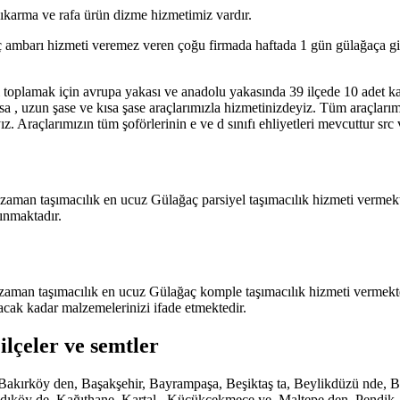
 çıkarma ve rafa ürün dizme hizmetimiz vardır.
 ambarı hizmeti veremez veren çoğu firmada haftada 1 gün gülağaça gider
 toplamak için avrupa yakası ve anadolu yakasında 39 ilçede 10 adet k
sa , uzun şase ve kısa şase araçlarımızla hizmetinizdeyiz. Tüm araçları
. Araçlarımızın tüm şoförlerinin e ve d sınıfı ehliyetleri mevcuttur src
 zaman taşımacılık en ucuz Gülağaç parsiyel taşımacılık hizmeti vermekte
ınmaktadır.
zaman taşımacılık en ucuz Gülağaç komple taşımacılık hizmeti vermekted
acak kadar malzemelerinizi ifade etmektedir.
ilçeler ve semtler
de, Bakırköy den, Başakşehir, Bayrampaşa, Beşiktaş ta, Beylikdüzü nd
köy de, Kağıthane, Kartal , Küçükçekmece ye, Maltepe den, Pendik, San