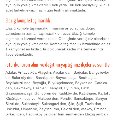
aynı gün yola çıkmaktadır 1 koli yada 100 koli parsiyel yükünüz
adet farketmeksizin aynı gün teslim alınmaktadır.
Elazığ komple taşımacılık
Elazığ komple taşımacılık firmasımı arıyorsunuz doğru
adrestesiniz zaman taşımacılık en ucuz Elazığ komple
taşımacılık hizmeti vermektedir. Gün içinde verdiğiniz siparişler
aynı gün yola çıkmaktadır. Komple taşımacılık hizmetinde en az
1 kamyonet en fazla 1 tır dolduracak kadar malzemelerinizi
ifade etmektedir.
İstanbul ürün alımı ve dağıtımı yaptığımız ilçeler ve semtler
Adalar, Arnavutköy, Ataşehir, Avcılar dan, Bağcılar, Bahçelievler
de, Bakırköy den, Başakşehir, Bayrampaşa, Beşiktaş ta,
Beylikdüzü nde, Beyoğlu, Büyükçekmece, Beykoz da, Çatalca
dan, Çekmeköy, Esenler, Esenyurt, Eyüp ten, Fatih,
Gaziosmanpaşa, Güngören de, Kadıköy de, Kağıthane, Kartal ,
Küçükçekmece ye, Maltepe den, Pendik, Sancaktepe, Sarıyer ,
Silivri de, Sultanbeyli, Sultangazi den, Şile, Şişli, Tuzla dan,
Üsküdar, Ümraniye, Zeytinburnu, Cevizli den, Ataköy, Eminönü,
Sirkeci den, Hadımköy ve diğer tüm semtlerden Elazığ ambarı