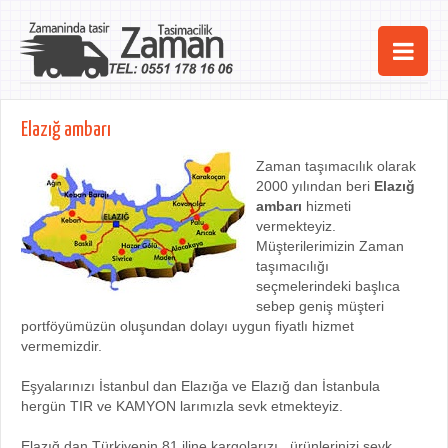
Ana Sayfa
Elazığ ambarı
Şehirler
Zaman taşımacılık olarak
2000 yılından beri
Elazığ
Hizmetlerimiz
ambarı
hizmeti
vermekteyiz.
Kurumsal
Müşterilerimizin Zaman
taşımacılığı
iletişim
seçmelerindeki başlıca
sebep geniş müşteri
portföyümüzün oluşundan dolayı uygun fiyatlı hizmet
vermemizdir.
Eşyalarınızı İstanbul dan Elazığa ve Elazığ dan İstanbula
hergün TIR ve KAMYON larımızla sevk etmekteyiz.
Elazığ dan Türkiyenin 81 iline kargolarızı , ürünlerinizi sevk