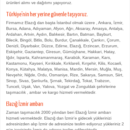
ürünleri alımı ve dağıtımı yapıyoruz.
Türkiye'nin her yerine güvenle taşıyoruz.
Firmamız Elazığ dan başta İstanbul olmak üzere , Ankara, İzmir,
Bursa, Adana, Adıyaman, Afyon, Ağrı, Aksaray, Amasya, Antalya,
Ardahan, Artvin, Aydın, Balıkesir, Bartın, Batman, Bayburt,
Bilecik, Bingöl, Bitlis, Bolu, Burdur, Çanakkale, Çankırı, Çorum,
Denizli, Diyarbakır, Düzce, Edirne, Elazığ, Erzincan, Erzurum,
Eskişehir, Gaziantep, Giresun, Gümüşhane, Hakkari, Hatay,
Iğdır, Isparta, Kahramanmaraş, Karabük, Karaman, Kars,
Kastamonu, Kayseri, Kırıkkale, Kırklareli, Kırşehir, Kilis, Kocaeli,
Konya, Kütahya, Malatya, Manisa, Mardin, Mersin, Muğla, Muş,
Nevşehir, Niğde, Ordu, Osmaniye, Rize, Sakarya, Samsun, Siirt,
Sinop, Sivas, Şanlıurfa, Şırnak, Tekirdağ, Tokat, Trabzon,
Tunceli, Uşak, Van, Yalova, Yozgat ve Zonguldak şehirlerine
taşımacılık , ambar ve kargo hizmeti vermektedir.
Elazığ İzmir ambarı
Zaman taşımacılık 2000 yılından beri Elazığ İzmir ambarı
hizmeti vermektedir. Elazığ dan İzmir'e gidecek yüklerinizi
adresinizden alıp İzmir de adresinize teslim ediyoruz yükleriniz 2
gün içerisinde İzmir de adrese teslim edilmektedir.