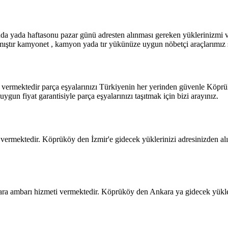
ışında yada haftasonu pazar günü adresten alınması gereken yüklerinizm
mıştır kamyonet , kamyon yada tır yükünüze uygun nöbetçi araçlarımız sür
 vermektedir parça eşyalarınızı Türkiyenin her yerinden güvenle Köprük
uygun fiyat garantisiyle parça eşyalarınızı taşıtmak için bizi arayınız.
ermektedir. Köprüköy den İzmir'e gidecek yüklerinizi adresinizden alıp 
a ambarı hizmeti vermektedir. Köprüköy den Ankara ya gidecek yükleri