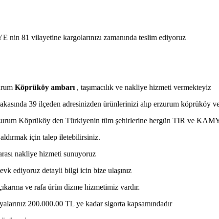
E nin 81 vilayetine kargolarınızı zamanında teslim ediyoruz
zurum
Köprüköy ambarı
, taşımacılık ve nakliye hizmeti vermekteyiz
asında 39 ilçeden adresinizden ürünlerinizi alıp erzurum köprüköy ve t
rzurum Köprüköy den Türkiyenin tüm şehirlerine hergün TIR ve KAMY
ldırmak için talep iletebilirsiniz.
rarası nakliye hizmeti sunuyoruz
vk ediyoruz detayli bilgi icin bize ulaşınız
a çıkarma ve rafa ürün dizme hizmetimiz vardır.
 eşyalarınız 200.000.00 TL ye kadar sigorta kapsamındadır