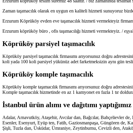
Erzurum köprüköy teslim süremiz 48 saattir. / biz zamanında teslimat 
Zaman taşımacılık olarak en uygun en kaliteli hizmeti sunuyoruz bizden
Erzurum Köprüköy evden eve taşımacılık hizmeti vermekteyiz firmamız e
Erzurum köprüköy büro , ofis taşımacılığı hizmeti vermekteyiz. / eşya
Köprüköy parsiyel taşımacılık
Köprüköy parsiyel taşımacılık firmasımı arıyorsunuz doğru adrestesini
koli yada 100 koli parsiyel yükünüz adet farketmeksizin aynı gün tesl
Köprüköy komple taşımacılık
Köprüköy komple taşımacılık firmasımı arıyorsunuz doğru adrestesiniz
Komple taşımacılık hizmetinde en az 1 kamyonet en fazla 1 tır doldur
İstanbul ürün alımı ve dağıtımı yaptığımız 
Adalar, Arnavutköy, Ataşehir, Avcılar dan, Bağcılar, Bahçelievler 
Esenler, Esenyurt, Eyüp ten, Fatih, Gaziosmanpaşa, Güngören de, Kadı
Şişli, Tuzla dan, Üsküdar, Ümraniye, Zeytinburnu, Cevizli den, Atak