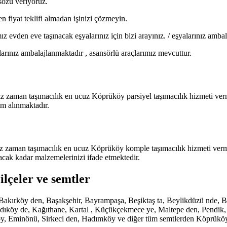
sözü veriyoruz.
 fiyat teklifi almadan işinizi çözmeyin.
vden eve taşınacak eşyalarınız için bizi arayınız. / eşyalarınız ambala
larınız ambalajlanmaktadır , asansörlü araçlarımız mevcuttur.
z zaman taşımacılık en ucuz Köprüköy parsiyel taşımacılık hizmeti verm
im alınmaktadır.
 zaman taşımacılık en ucuz Köprüköy komple taşımacılık hizmeti vermek
acak kadar malzemelerinizi ifade etmektedir.
ilçeler ve semtler
de, Bakırköy den, Başakşehir, Bayrampaşa, Beşiktaş ta, Beylikdüzü nd
köy de, Kağıthane, Kartal , Küçükçekmece ye, Maltepe den, Pendik, San
öy, Eminönü, Sirkeci den, Hadımköy ve diğer tüm semtlerden Köprüköy 