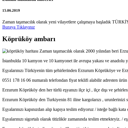
15.06.2019
Zaman taşımacılık olarak yeni vilayetlere çalışmaya başladık TÜRKİY
Buraya Tıklayınız
Köprüköy ambarı
Zaman taşımacılık olarak 2000 yılından beri Er
İstanbulda 10 kamyon ve 10 kamyonet ile avrupa yakası ve anadolu yak
Eşyalarınızı Türkiyenin tüm şehirlerinden Erzurum Köprüköye ve E
0551 178 16 06 numaralı telefondan fiyat teklifi alabilir adresten ürün a
Erzurum Köprüköy den her türlü eşyanızı ilçe içi , ilçe dışı ve şehirle
Erzurum Köprüköy den Turkiyenin 81 iline kargolarızı , urunlerinizi se
Eşyalarınızı kapınızdan alıp kapıya teslim ediyoruz / isteğe bağlı kat
Eşyalarınızı sigortalı olarak titizlikle zamanında teslim etmekteyiz. /