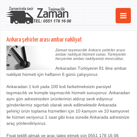
Ana Sayfa
Ankara şehirler arası ambar nakliyat
Şehirler
Zaman taşımacılık Ankara şehirler arası
ambar nakliyat hizmeti sunar. Türkiyenin
Hizmetlerimiz
heryerine ambar nakliyemiz mevcuttur.
Ankaradan Türkiyenin 81 iline ambar
Kurumsal
nakliyat hizmeti için haftanın 6 günü çalışıyoruz.
iletişim
Ankaradan 1 koli yada 100 koli farketmeksizin parsiyel
taşımacılık ve komple taşımacılık hizmeti sunuyoruz. Ankaradan
aynı gün adresinizden ürünlerinizi aldırıp sevk ediyoruz
gönderileriniz sigortalı olarak sevk edilmektedir Ankarada
şehiriçi ürün toplama hizmetleri için 10 kamyon ve 10 kamyonet
ile hizmet veriyoruz 1 saat gibi kısa sürede Ankarada adresinize
araç yönlendiriyoruz.
Fiyat teklifi almak ve araç talep etmek için 0551 178 16 06