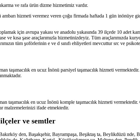
 çıkarma ve rafa ürün dizme hizmetimiz vardır.
ü ambarı hizmeti veremez veren çoğu firmada haftada 1 gün inönüye gider
 toplamak için avrupa yakası ve anadolu yakasında 39 ilçede 10 adet k
şase ve kısa şase araçlarımızla hizmetinizdeyiz. Tüm araçlarımızda kur
ımızın tüm şoförlerinin e ve d sınıfı ehliyetleri mevcuttur src ve psikot
man taşımacılık en ucuz İnönü parsiyel taşımacılık hizmeti vermektedir.
ınmaktadır.
man taşımacılık en ucuz İnönü komple taşımacılık hizmeti vermektedir. 
ar malzemelerinizi ifade etmektedir.
ilçeler ve semtler
de, Bakırköy den, Başakşehir, Bayrampaşa, Beşiktaş ta, Beylikdüzü nd
köy de, Kağıthane, Kartal , Küçükçekmece ye, Maltepe den, Pendik, San