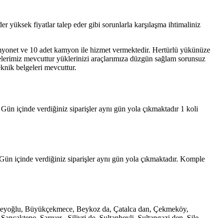
 yüksek fiyatlar talep eder gibi sorunlarla karşılaşma ihtimaliniz
amyonet ve 10 adet kamyon ile hizmet vermektedir. Hertürlü yükünüze
yelerimiz mevcuttur yüklerinizi araçlarımıza düzgün sağlam sorunsuz
eknik belgeleri mevcuttur.
 Gün içinde verdiğiniz siparişler aynı gün yola çıkmaktadır 1 koli
Gün içinde verdiğiniz siparişler aynı gün yola çıkmaktadır. Komple
e, Beyoğlu, Büyükçekmece, Beykoz da, Çatalca dan, Çekmeköy,
caktepe, Sarıyer , Silivri de, Sultanbeyli, Sultangazi den, Şile,