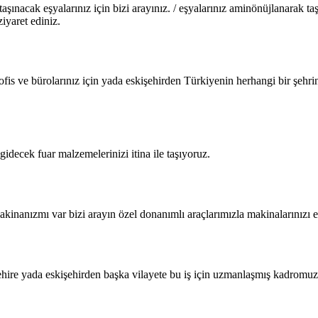
ınacak eşyalarınız için bizi arayınız. / eşyalarınız aminönüjlanarak ta
iyaret ediniz.
ofis ve bürolarınız için yada eskişehirden Türkiyenin herhangi bir şehrine
gidecek fuar malzemelerinizi itina ile taşıyoruz.
akinanızmı var bizi arayın özel donanımlı araçlarımızla makinalarınızı 
ire yada eskişehirden başka vilayete bu iş için uzmanlaşmış kadromuz i