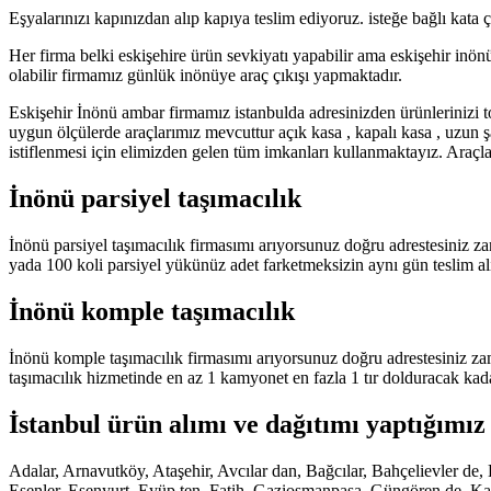
Eşyalarınızı kapınızdan alıp kapıya teslim ediyoruz. isteğe bağlı kata
Her firma belki eskişehire ürün sevkiyatı yapabilir ama eskişehir inön
olabilir firmamız günlük inönüye araç çıkışı yapmaktadır.
Eskişehir İnönü ambar firmamız istanbulda adresinizden ürünlerinizi
uygun ölçülerde araçlarımız mevcuttur açık kasa , kapalı kasa , uzun 
istiflenmesi için elimizden gelen tüm imkanları kullanmaktayız. Araçlar
İnönü parsiyel taşımacılık
İnönü parsiyel taşımacılık firmasımı arıyorsunuz doğru adrestesiniz za
yada 100 koli parsiyel yükünüz adet farketmeksizin aynı gün teslim al
İnönü komple taşımacılık
İnönü komple taşımacılık firmasımı arıyorsunuz doğru adrestesiniz za
taşımacılık hizmetinde en az 1 kamyonet en fazla 1 tır dolduracak kad
İstanbul ürün alımı ve dağıtımı yaptığımız 
Adalar, Arnavutköy, Ataşehir, Avcılar dan, Bağcılar, Bahçelievler 
Esenler, Esenyurt, Eyüp ten, Fatih, Gaziosmanpaşa, Güngören de, Kadı