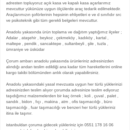
adresten topluyoruz açık kasa ve kapalı kasa açarlarımız
mevcuttur yükünüze uygun ölçülerde araç tedarik edilmektedir.
Araçlarımızın şoförlerinin hepsinin ehliyetleri e ve d sınıfıdır src
ve psikoteknik gibi tüm gerekli belgeleri mevcuttur.
Anadolu yakasında ürün toplama ve dağıtım yaptığımız ilçeler ;
Adalar , ataşehir , beykoz , çekmeköy , kadıköy , kartal ,
maltepe , pendik , sancaktepe , sultanbeyli , şile , tuzla ,
ümraniye ve üsküdar
Çorum ambarı anadolu yakasında ürünleriniz adresinizden
alındığı andan teslim edildiği ana kadar tüm hareketlerini online
kargo takibi bölümünden anlık olarak yapabilirsiniz.
Anadolu yakasındaki yasal mevzuata uygun her türlü yüklerinizi
adresinizden teslim alıyor çorumda adresinize teslim ediyoruz
taşıdığımız malzemelerden bir kaç örnek ; koli , çuval , palet ,
sandık , bidon , fıçı , makina , atm , ofis taşımacılığı , büro
taşımacılığı , fuar taşımacılığı ve benzeri her türlü yükleriniz
itina ile taşınır.
istanbuldan çoruma gidecek yükleriniz için 0551 178 16 06