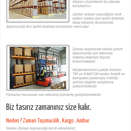
ihtiyacı çözümlerini bu alanda
karşılıyoruz.
zaman ambarı aracılığıyla sevk
edilen malları ileri tarihli teslimat
talep etmeniz durumunda
depomuzda ileri tarihli teslimat hizmetimiz mevcuttur
Zaman taşımacılık olarak çorum
depomuzda son teknoloji
makina ekipman teçizat
bulunmaktadır.
Müşterilerimizin paletli ürünleri
TIR ve KAMYON lardan forklift ve
transpalet yardımıyla indirilip
şehiriçi dağıtım araçlarına
yüklenmektedir.
Firmamız herzaman son teknoloji ürünlerle geliştirilmektedir.
Biz tasırız zamanınız size kalır.
Neden ? Zaman Taşımacılık , Kargo , Ambar
Neden Zaman taşımacılığı tercih etmelisiniz ;