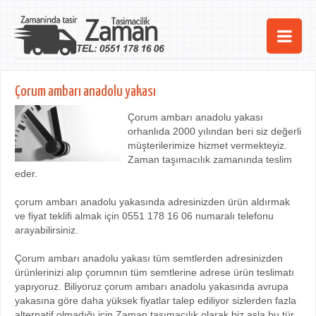
Ana Sayfa
Çorum ambarı anadolu yakası
Şehirler
Çorum ambarı anadolu yakası
orhanlıda 2000 yılından beri siz değerli
Hizmetlerimiz
müşterilerimize hizmet vermekteyiz.
Zaman taşımacılık zamanında teslim
Kurumsal
eder.
iletişim
çorum ambarı anadolu yakasında adresinizden ürün aldırmak
ve fiyat teklifi almak için 0551 178 16 06 numaralı telefonu
arayabilirsiniz.
Çorum ambarı anadolu yakası tüm semtlerden adresinizden
ürünlerinizi alıp çorumnın tüm semtlerine adrese ürün teslimatı
yapıyoruz. Biliyoruz çorum ambarı anadolu yakasında avrupa
yakasına göre daha yüksek fiyatlar talep ediliyor sizlerden fazla
alternatif olmadığı için Zaman taşımacılık olarak biz asla bu tür