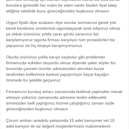
konulara girmedik her malın bir ederi vardır bizden fiyat talep
ettiğiniz takdirde bunu göreceğinizden kuşkunuz olmasın.
Uygun fiyatlı diye acabamı diye sorular sormanıza gerek yok
kendi kendinize ürünlerinizi sigortalayarak sevk ediyoruz olmaz
ya olduki ürününüz yolda zarar gördü zararınızı biz
karşılamıyoruz sigorta firması karşılıyor tüm prosedürleri biz
yapıyoruz siz hiç birşeye karışmıyorsunuz.
Olurda ürününüz yolda karışır kaybolur gibi problemler
firmamızda eskiden oluyordu olmaz diyende yalan söyler biz
bununda çaresini ürünler adresinizden alınırken kurye
tarafından kolilerinize barkod yapıştırılıyor kayıp kaçağın
önünede bu şekilde geçiyoruz.
Firmamızın kuruluş amacı zamanında teslimat yapmaktır merak
etmeyin yükünüz zamanında adresine teslim edilecektir
ismimizden belli yaptığımız hizmet çalıştığımız zaman sizde
göreceğinizden kuşkunuz olmasın
Çorum ambarı anadolu yakasında 15 adet kamyonet vet 10
adet kamyon ile siz değerli müşterilerimizin malzemelerini