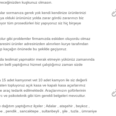
 göreceğinizden kuşkunuz olmasın.
ular sormanıza gerek yok kendi kendinize ürünlerinizi
ya olduki ürününüz yolda zarar gördü zararınızı biz
lıyor tüm prosedürleri biz yapıyoruz siz hiç birşeye
olur gibi problemler firmamızda eskiden oluyordu olmaz
resini ürünler adresinizden alınırken kurye tarafından
ayıp kaçağın önünede bu şekilde geçiyoruz.
da teslimat yapmaktır merak etmeyin yükünüz zamanında
den belli yaptığımız hizmet çalıştığımız zaman sizde
 15 adet kamyonet vet 10 adet kamyon ile siz değerli
sten topluyoruz açık kasa ve kapalı kasa açarlarımız
araç tedarik edilmektedir. Araçlarımızın şoförlerinin
src ve psikoteknik gibi tüm gerekli belgeleri mevcuttur.
ağıtım yaptığımız ilçeler ; Adalar , ataşehir , beykoz ,
 , pendik , sancaktepe , sultanbeyli , şile , tuzla , ümraniye