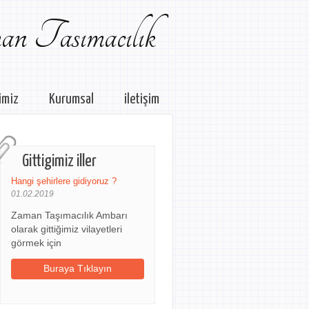
n Tasımacılık
imiz
Kurumsal
iletişim
Gittigimiz iller
Hangi şehirlere gidiyoruz ?
01.02.2019
Zaman Taşımacılık Ambarı
olarak gittiğimiz vilayetleri
görmek için
Buraya Tıklayın