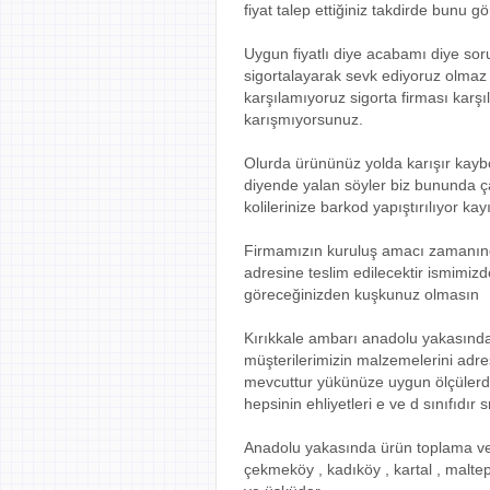
fiyat talep ettiğiniz takdirde bunu
Uygun fiyatlı diye acabamı diye sor
sigortalayarak sevk ediyoruz olmaz 
karşılamıyoruz sigorta firması karşı
karışmıyorsunuz.
Olurda ürününüz yolda karışır kayb
diyende yalan söyler biz bununda ça
kolilerinize barkod yapıştırılıyor k
Firmamızın kuruluş amacı zamanın
adresine teslim edilecektir ismimiz
göreceğinizden kuşkunuz olmasın
Kırıkkale ambarı anadolu yakasında
müşterilerimizin malzemelerini adre
mevcuttur yükünüze uygun ölçülerde 
hepsinin ehliyetleri e ve d sınıfıdır 
Anadolu yakasında ürün toplama ve d
çekmeköy , kadıköy , kartal , maltepe