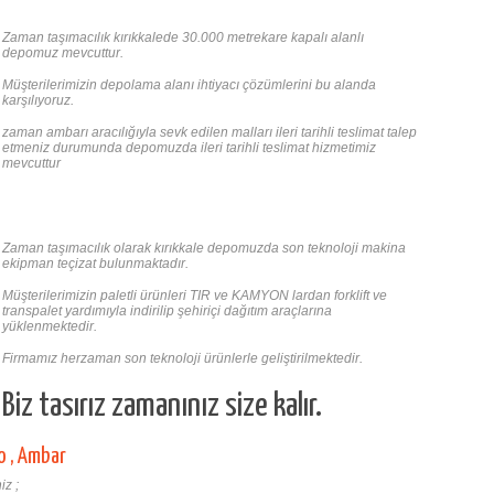
Zaman taşımacılık kırıkkalede 30.000 metrekare kapalı alanlı
depomuz mevcuttur.
Müşterilerimizin depolama alanı ihtiyacı çözümlerini bu alanda
karşılıyoruz.
zaman ambarı aracılığıyla sevk edilen malları ileri tarihli teslimat talep
etmeniz durumunda depomuzda ileri tarihli teslimat hizmetimiz
mevcuttur
Zaman taşımacılık olarak kırıkkale depomuzda son teknoloji makina
ekipman teçizat bulunmaktadır.
Müşterilerimizin paletli ürünleri TIR ve KAMYON lardan forklift ve
transpalet yardımıyla indirilip şehiriçi dağıtım araçlarına
yüklenmektedir.
Firmamız herzaman son teknoloji ürünlerle geliştirilmektedir.
Biz tasırız zamanınız size kalır.
o , Ambar
iz ;