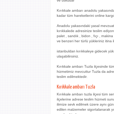
ve üsküdar
Kırıkkale ambarı anadolu yakasında 
kadar tüm hareketlerini online kargo
Anadolu yakasındaki yasal mevzuata 
kırıkkalede adresinize teslim ediyor
palet , sandık , bidon , fıçı , makina 
ve benzeri her türlü yükleriniz itina il
istanbuldan kırıkkaleye gidecek yük
ulaşabilirsiniz.
Kırıkkale ambarı Tuzla ilçesinde tüm
hizmetimiz mevcuttur Tuzla da adres
teslim edilmektedir.
Kırıkkale ambarı Tuzla
Kırıkkale ambarı tuzla ilçesi tüm se
ilçelerine adrese teslim hizmeti su
ilimize sevk edilmek üzere aynı gün
edilen malzemeler sigortalanarak yol