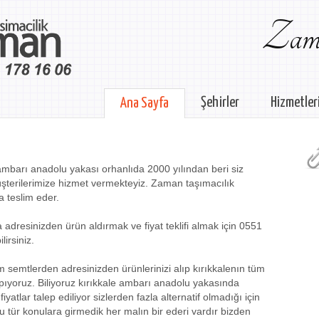
Zama
Şehirler
Hizmetler
Ana Sayfa
ambarı anadolu yakası orhanlıda 2000 yılından beri siz
şterilerimize hizmet vermekteyiz. Zaman taşımacılık
 teslim eder.
adresinizden ürün aldırmak ve fiyat teklifi almak için 0551
irsiniz.
 semtlerden adresinizden ürünlerinizi alıp kırıkkalenın tüm
pıyoruz. Biliyoruz kırıkkale ambarı anadolu yakasında
atlar talep ediliyor sizlerden fazla alternatif olmadığı için
u tür konulara girmedik her malın bir ederi vardır bizden