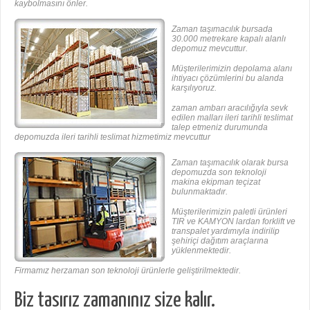
kaybolmasını önler.
Zaman taşımacılık bursada
30.000 metrekare kapalı alanlı
depomuz mevcuttur.
Müşterilerimizin depolama alanı
ihtiyacı çözümlerini bu alanda
karşılıyoruz.
zaman ambarı aracılığıyla sevk
edilen malları ileri tarihli teslimat
talep etmeniz durumunda
depomuzda ileri tarihli teslimat hizmetimiz mevcuttur
Zaman taşımacılık olarak bursa
depomuzda son teknoloji
makina ekipman teçizat
bulunmaktadır.
Müşterilerimizin paletli ürünleri
TIR ve KAMYON lardan forklift ve
transpalet yardımıyla indirilip
şehiriçi dağıtım araçlarına
yüklenmektedir.
Firmamız herzaman son teknoloji ürünlerle geliştirilmektedir.
Biz tasırız zamanınız size kalır.