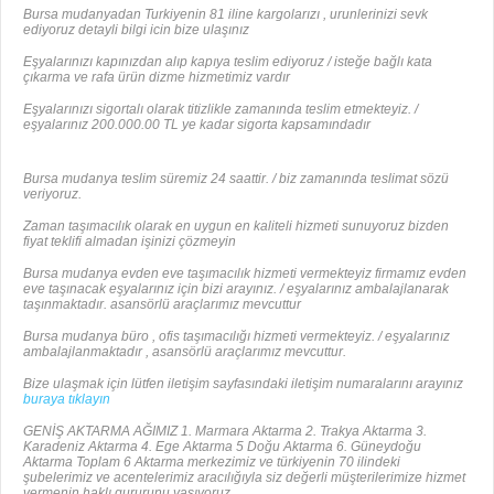
Bursa mudanyadan Turkiyenin 81 iline kargolarızı , urunlerinizi sevk
ediyoruz detayli bilgi icin bize ulaşınız
Eşyalarınızı kapınızdan alıp kapıya teslim ediyoruz / isteğe bağlı kata
çıkarma ve rafa ürün dizme hizmetimiz vardır
Eşyalarınızı sigortalı olarak titizlikle zamanında teslim etmekteyiz. /
eşyalarınız 200.000.00 TL ye kadar sigorta kapsamındadır
Bursa mudanya teslim süremiz 24 saattir. / biz zamanında teslimat sözü
veriyoruz.
Zaman taşımacılık olarak en uygun en kaliteli hizmeti sunuyoruz bizden
fiyat teklifi almadan işinizi çözmeyin
Bursa mudanya evden eve taşımacılık hizmeti vermekteyiz firmamız evden
eve taşınacak eşyalarınız için bizi arayınız. / eşyalarınız ambalajlanarak
taşınmaktadır. asansörlü araçlarımız mevcuttur
Bursa mudanya büro , ofis taşımacılığı hizmeti vermekteyiz. / eşyalarınız
ambalajlanmaktadır , asansörlü araçlarımız mevcuttur.
Bize ulaşmak için lütfen iletişim sayfasındaki iletişim numaralarını arayınız
buraya tıklayın
GENİŞ AKTARMA AĞIMIZ 1. Marmara Aktarma 2. Trakya Aktarma 3.
Karadeniz Aktarma 4. Ege Aktarma 5 Doğu Aktarma 6. Güneydoğu
Aktarma Toplam 6 Aktarma merkezimiz ve türkiyenin 70 ilindeki
şubelerimiz ve acentelerimiz aracılığıyla siz değerli müşterilerimize hizmet
vermenin haklı gururunu yaşıyoruz.