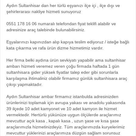
Aydın Sultanhisar dan her türlü eşyanızı ilçe içi , ilçe dışı ve
şehirlerarası nakliye hizmeti sunuyoruz
0551 178 16 06 numaralı telefondan fiyat teklifi alabilir ve
adresinize araç talebinde bulunabilirsiniz.
Eşyalarınızı kapınızdan alıp kapıya teslim ediyoruz / isteğe bağlı
kata çıkarma ve rafa ürün dizme hizmetimiz vardır.
Her firma belki aydına ürün sevkiyatı yapabilir ama sultanhisar
ambarı hizmeti veremez veren çoğu firmada haftada 1 gün
sultanhisara gider yüksek fiyatlar talep eder gibi sorunlarla
karşılaşma ihtimaliniz olabilir firmamız günlük sultanhisara araç
çıkışı yapmaktadır.
Aydın Sultanhisar ambar firmamız istanbulda adresinizden
ürünlerinizi toplamak için avrupa yakası ve anadolu yakasında
39 ilçede 10 adet kamyonet ve 10 adet kamyon ile hizmet
vermektedir. Hertürlü yükünüze uygun ölçülerde araçlarımız
mevcuttur açık kasa , kapalı kasa , uzun şase ve kısa şase
araçlarımızla hizmetinizdeyiz. Tüm araçlarımızda kuryelerimiz
mevcuttur yüklerinizi araçlarımıza düzgün sağlam sorunsuz