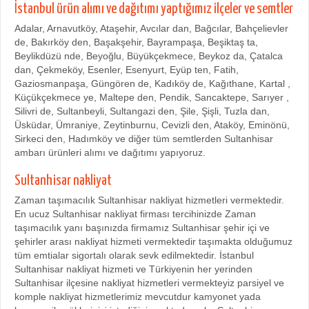
İstanbul ürün alımı ve dağıtımı yaptığımız ilçeler ve semtler
Adalar, Arnavutköy, Ataşehir, Avcılar dan, Bağcılar, Bahçelievler
de, Bakırköy den, Başakşehir, Bayrampaşa, Beşiktaş ta,
Beylikdüzü nde, Beyoğlu, Büyükçekmece, Beykoz da, Çatalca
dan, Çekmeköy, Esenler, Esenyurt, Eyüp ten, Fatih,
Gaziosmanpaşa, Güngören de, Kadıköy de, Kağıthane, Kartal ,
Küçükçekmece ye, Maltepe den, Pendik, Sancaktepe, Sarıyer ,
Silivri de, Sultanbeyli, Sultangazi den, Şile, Şişli, Tuzla dan,
Üsküdar, Ümraniye, Zeytinburnu, Cevizli den, Ataköy, Eminönü,
Sirkeci den, Hadımköy ve diğer tüm semtlerden Sultanhisar
ambarı ürünleri alımı ve dağıtımı yapıyoruz.
Sultanhisar nakliyat
Zaman taşımacılık Sultanhisar nakliyat hizmetleri vermektedir.
En ucuz Sultanhisar nakliyat firması tercihinizde Zaman
taşımacılık yanı başınızda firmamız Sultanhisar şehir içi ve
şehirler arası nakliyat hizmeti vermektedir taşımakta olduğumuz
tüm emtialar sigortalı olarak sevk edilmektedir. İstanbul
Sultanhisar nakliyat hizmeti ve Türkiyenin her yerinden
Sultanhisar ilçesine nakliyat hizmetleri vermekteyiz parsiyel ve
komple nakliyat hizmetlerimiz mevcutdur kamyonet yada