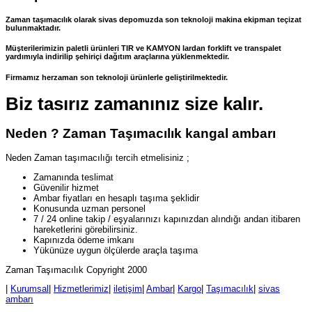
Zaman taşımacılık olarak sivas depomuzda son teknoloji makina ekipman teçizat
bulunmaktadır.
Müşterilerimizin paletli ürünleri TIR ve KAMYON lardan forklift ve transpalet
yardımıyla indirilip şehiriçi dağıtım araçlarına yüklenmektedir.
Firmamız herzaman son teknoloji ürünlerle geliştirilmektedir.
Biz tasırız zamanınız size kalır.
Neden ? Zaman Taşımacılık kangal ambarı
Neden Zaman taşımacılığı tercih etmelisiniz ;
Zamanında teslimat
Güvenilir hizmet
Ambar fiyatları en hesaplı taşıma şeklidir
Konusunda uzman personel
7 / 24 online takip / eşyalarınızı kapınızdan alındığı andan itibaren
hareketlerini görebilirsiniz.
Kapınızda ödeme imkanı
Yükünüze uygun ölçülerde araçla taşıma
Zaman Taşımacılık Copyright 2000
|
Kurumsal
|
Hizmetlerimiz
|
iletişim
|
Ambar
|
Kargo
|
Taşımacılık
|
sivas
ambarı