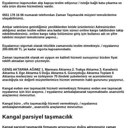
Eşyalarınızı kapınızdan alıp kapıya teslim ediyoruz / isteğe bağlı kata çıkarma ve
rafa ürün dizme hizmetimiz vardır.
0551 178 16 06 numaralı telefondan Zaman Taşımacılık müşteri temsilcilerine
ulaşabilirsiniz.
Ambar sektörüne getirdiğimiz yeniliklerden biride ürünlerinizi Adresinizden
aldığımız andan teslim edilen ana kadar tüm süreci online kargo takibinden takip
edebilmektesiniz. online kargo takip bölümüne giriş için kullanıcı adı ve şifre
talebini müşteri temsilcisine yapınız..
Eşyalarınızı sigortalı olarak titizlikle zamanında teslim etmekteyiz. / eşyalarınız
200.000.00 TL ye kadar sigorta kapsamındadır.
Zaman taşımacılık olarak en uygun en kaliteli hizmeti sunuyoruz bizden fiyat
teklifi almadan işinizi çözmeyin.
GENİŞ AKTARMA AĞIMIZ 1. Marmara Aktarma 2. Trakya Aktarma 3. Karadeniz
Aktarma 4. Ege Aktarma 5 Doğu Aktarma 6. Güneydoğu Aktarma Toplam 6
Aktarma merkezimiz ve türkiyenin 70 ilindeki şubelerimiz ve acentelerimiz
aracılığıyla siz değerli müşterilerimize hizmet vermenin haklı gururunu yaşıyoruz.
Kangal evden eve taşımacılık hizmeti vermekteyiz firmamız evden eve taşınacak
eşyalarınız için bizi arayınız. / eşyalarınız ambalajlanarak taşınmaktadır. asansörlü
araçlarımız mevcuttur.
Kangal büro , ofis taşımacılığı hizmeti vermekteyiz. / eşyalarınız
ambalajlanmaktadır , asansörlü araçlarımız mevcuttur.
Kangal parsiyel taşımacılık
Kangal parsiyel taşımacılık firmasımı arıyorsunuz doğru adrestesiniz zaman