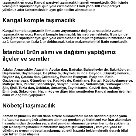
taşımacılık en ucuz Kangal parsiyel taşımacılık hizmeti vermektedir. Gün içinde
verdiğiniz siparişler aynı gün yola çıkmaktadır 1 koli yada 100 koli parsiyel
yükünüz adet farketmeksizin aynı gün teslim alınmaktadır.
Kangal komple taşımacılık
Kangal komple taşımacılık firmasımı arıyorsunuz doğru adrestesiniz zaman
taşımacılık en ucuz Kangal komple taşımacılık hizmeti vermektedir. Gün içinde
verdiğiniz siparişler aynı gün yola çıkmaktadır. Komple taşımacılık hizmetinde en
az 1 kamyonet en fazla 1 tır dolduracak kadar malzemelerinizi ifade etmektedir.
İstanbul ürün alımı ve dağıtımı yaptığımız
ilçeler ve semtler
Adalar, Arnavutköy, Ataşehir, Avcılar dan, Bağcılar, Bahçelievler de, Bakırköy den,
Başakşehir, Bayrampaşa, Beşiktaş ta, Beylikdüzü nde, Beyoğlu, Büyükçekmece,
Beykoz da, Çatalca dan, Çekmeköy, Esenler, Esenyurt, Eyüp ten, Fatih,
Gaziosmanpaşa, Güngören de, Kadıköy de, Kağıthane, Kartal , Küçükçekmece ye,
Maltepe den, Pendik, Sancaktepe, Sarıyer , Silivri de, Sultanbeyli, Sultangazi den,
Şile, Şişli, Tuzla dan, Üsküdar, Ümraniye, Zeytinburnu, Cevizli den, Ataköy,
Eminönü, Sirkeci den, Hadımköy ve diğer tüm semtlerden Kangal ambarı ürünleri
alımı ve dağıtımı yapıyoruz.
Nöbetçi taşımacılık
Zaman taşımacılık bir ilki daha sizlere sunmaktadır mesai saatleri dışında yada
haftasonu pazar günü adresten alınması gereken yüklerinizmi var fuar alanından
havaalanından depodan yada stadyumdan alınması gereken her türlü yükleriniz
için Nöbetçi taşımacılık hizmetimiz başlamıştır kamyonet , kamyon yada tır
yükünüze uygun nöbetçi araçlarımız sürekli hazırda beklemektedir detaylı bilgi
için lütfen bize ulaşınız.