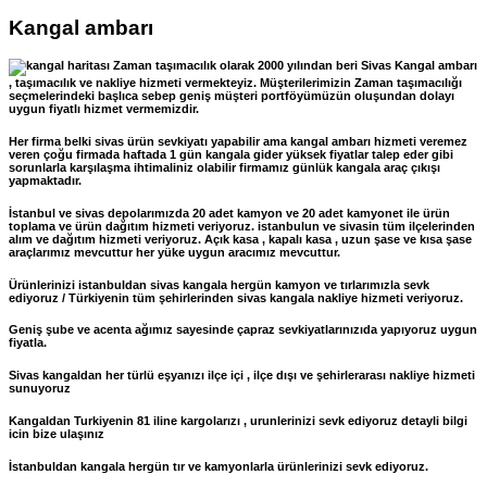
Kangal ambarı
Zaman taşımacılık olarak 2000 yılından beri Sivas Kangal ambarı
, taşımacılık ve nakliye hizmeti vermekteyiz. Müşterilerimizin Zaman taşımacılığı
seçmelerindeki başlıca sebep geniş müşteri portföyümüzün oluşundan dolayı
uygun fiyatlı hizmet vermemizdir.
Her firma belki sivas ürün sevkiyatı yapabilir ama kangal ambarı hizmeti veremez
veren çoğu firmada haftada 1 gün kangala gider yüksek fiyatlar talep eder gibi
sorunlarla karşılaşma ihtimaliniz olabilir firmamız günlük kangala araç çıkışı
yapmaktadır.
İstanbul ve sivas depolarımızda 20 adet kamyon ve 20 adet kamyonet ile ürün
toplama ve ürün dağıtım hizmeti veriyoruz. istanbulun ve sivasin tüm ilçelerinden
alım ve dağıtım hizmeti veriyoruz. Açık kasa , kapalı kasa , uzun şase ve kısa şase
araçlarımız mevcuttur her yüke uygun aracımız mevcuttur.
Ürünlerinizi istanbuldan sivas kangala hergün kamyon ve tırlarımızla sevk
ediyoruz / Türkiyenin tüm şehirlerinden sivas kangala nakliye hizmeti veriyoruz.
Geniş şube ve acenta ağımız sayesinde çapraz sevkiyatlarınızıda yapıyoruz uygun
fiyatla.
Sivas kangaldan her türlü eşyanızı ilçe içi , ilçe dışı ve şehirlerarası nakliye hizmeti
sunuyoruz
Kangaldan Turkiyenin 81 iline kargolarızı , urunlerinizi sevk ediyoruz detayli bilgi
icin bize ulaşınız
İstanbuldan kangala hergün tır ve kamyonlarla ürünlerinizi sevk ediyoruz.