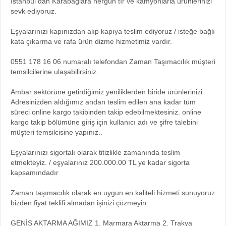
İstanbul dan Karabağlara hergün tır ve kamyonlarla ürünlerinizi
sevk ediyoruz.
Eşyalarınızı kapınızdan alıp kapıya teslim ediyoruz / isteğe bağlı
kata çıkarma ve rafa ürün dizme hizmetimiz vardır.
0551 178 16 06 numaralı telefondan Zaman Taşımacılık müşteri
temsilcilerine ulaşabilirsiniz.
Ambar sektörüne getirdiğimiz yeniliklerden biride ürünlerinizi
Adresinizden aldığımız andan teslim edilen ana kadar tüm
süreci online kargo takibinden takip edebilmektesiniz. online
kargo takip bölümüne giriş için kullanıcı adı ve şifre talebini
müşteri temsilcisine yapınız..
Eşyalarınızı sigortalı olarak titizlikle zamanında teslim
etmekteyiz. / eşyalarınız 200.000.00 TL ye kadar sigorta
kapsamındadır
Zaman taşımacılık olarak en uygun en kaliteli hizmeti sunuyoruz
bizden fiyat teklifi almadan işinizi çözmeyin
GENİŞ AKTARMA AĞIMIZ 1. Marmara Aktarma 2. Trakya