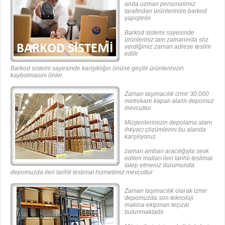
anda uzman personelimiz
tarafından ürünlerinize barkod
yapıştırılır
Barkod sistemi sayesinde
ürünleriniz tam zamanında söz
verdiğimiz zaman adrese teslim
edilir
Barkod sistemi sayesinde karışıklığın önüne geçilir ürünlerinizin
kaybolmasını önler.
Zaman taşımacılık izmir 30.000
metrekare kapalı alanlı depomuz
mevcuttur.
Müşterilerimizin depolama alanı
ihtiyacı çözümlerini bu alanda
karşılıyoruz.
zaman ambarı aracılığıyla sevk
edilen malları ileri tarihli teslimat
talep etmeniz durumunda
depomuzda ileri tarihli teslimat hizmetimiz mevcuttur
Zaman taşımacılık olarak izmir
depomuzda son teknoloji
makina ekipman teçizat
bulunmaktadır.