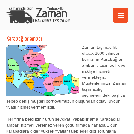
Ana Sayfa
Karabağlar ambarı
Şehirler
Zaman taşımacılık
olarak 2000 yılından
Hizmetlerimiz
beri izmir
Karabağlar
ambarı
, taşımacılık ve
Kurumsal
nakliye hizmeti
vermekteyiz.
iletişim
Müşterilerimizin Zaman
taşımacılığı
seçmelerindeki başlıca
sebep geniş müşteri portföyümüzün oluşundan dolayı uygun
fiyatlı hizmet vermemizdir.
Her firma belki izmir ürün sevkiyatı yapabilir ama Karabağlar
ambarı hizmeti veremez veren çoğu firmada haftada 1 gün
karabağlara gider yüksek fiyatlar talep eder gibi sorunlarla