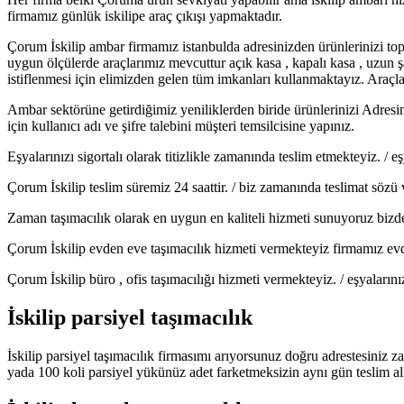
firmamız günlük iskilipe araç çıkışı yapmaktadır.
Çorum İskilip ambar firmamız istanbulda adresinizden ürünlerinizi t
uygun ölçülerde araçlarımız mevcuttur açık kasa , kapalı kasa , uzun 
istiflenmesi için elimizden gelen tüm imkanları kullanmaktayız. Araçlar
Ambar sektörüne getirdiğimiz yeniliklerden biride ürünlerinizi Adresi
için kullanıcı adı ve şifre talebini müşteri temsilcisine yapınız.
Eşyalarınızı sigortalı olarak titizlikle zamanında teslim etmekteyiz. /
Çorum İskilip teslim süremiz 24 saattir. / biz zamanında teslimat sözü 
Zaman taşımacılık olarak en uygun en kaliteli hizmeti sunuyoruz bizden
Çorum İskilip evden eve taşımacılık hizmeti vermekteyiz firmamız evden
Çorum İskilip büro , ofis taşımacılığı hizmeti vermekteyiz. / eşyaların
İskilip parsiyel taşımacılık
İskilip parsiyel taşımacılık firmasımı arıyorsunuz doğru adrestesiniz z
yada 100 koli parsiyel yükünüz adet farketmeksizin aynı gün teslim al