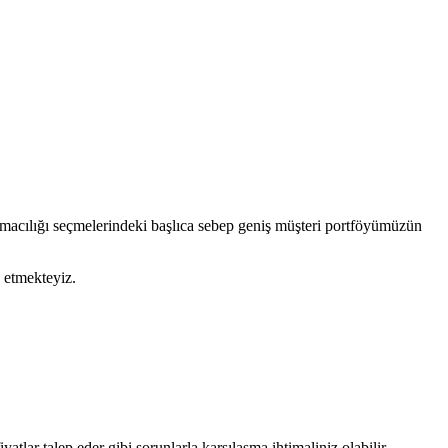
ımacılığı seçmelerindeki başlıca sebep geniş müşteri portföyümüzün
 etmekteyiz.
tlar talep eder gibi sorunlarla karşılaşma ihtimaliniz olabilir