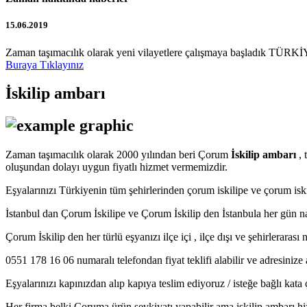
15.06.2019
Zaman taşımacılık olarak yeni vilayetlere çalışmaya başladık TÜRKİY
Buraya Tıklayınız
İskilip ambarı
Zaman taşımacılık olarak 2000 yılından beri Çorum
İskilip ambarı
, 
oluşundan dolayı uygun fiyatlı hizmet vermemizdir.
Eşyalarınızı Türkiyenin tüm şehirlerinden çorum iskilipe ve çorum i
İstanbul dan Çorum İskilipe ve Çorum İskilip den İstanbula her gün n
Çorum İskilip den her türlü eşyanızı ilçe içi , ilçe dışı ve şehirleraras
0551 178 16 06 numaralı telefondan fiyat teklifi alabilir ve adresinize 
Eşyalarınızı kapınızdan alıp kapıya teslim ediyoruz / isteğe bağlı kat
Her firma belki Çoruma ürün sevkiyatı yapabilir ama iskilip ambarı hiz