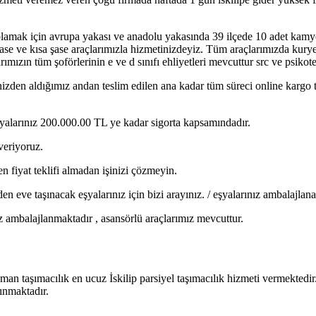
oplamak için avrupa yakası ve anadolu yakasında 39 ilçede 10 adet kam
şase ve kısa şase araçlarımızla hizmetinizdeyiz. Tüm araçlarımızda kur
ımızın tüm şoförlerinin e ve d sınıfı ehliyetleri mevcuttur src ve psikot
nizden aldığımız andan teslim edilen ana kadar tüm süreci online kargo 
 eşyalarınız 200.000.00 TL ye kadar sigorta kapsamındadır.
veriyoruz.
 fiyat teklifi almadan işinizi çözmeyin.
 eve taşınacak eşyalarınız için bizi arayınız. / eşyalarınız ambalajlana
ız ambalajlanmaktadır , asansörlü araçlarımız mevcuttur.
aman taşımacılık en ucuz İskilip parsiyel taşımacılık hizmeti vermektedir
ınmaktadır.