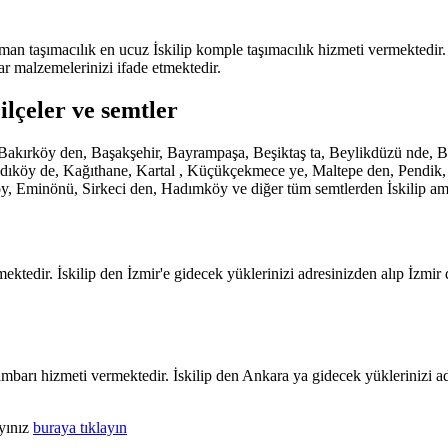
aman taşımacılık en ucuz İskilip komple taşımacılık hizmeti vermektedir
ar malzemelerinizi ifade etmektedir.
ilçeler ve semtler
de, Bakırköy den, Başakşehir, Bayrampaşa, Beşiktaş ta, Beylikdüzü nd
köy de, Kağıthane, Kartal , Küçükçekmece ye, Maltepe den, Pendik, San
y, Eminönü, Sirkeci den, Hadımköy ve diğer tüm semtlerden İskilip amb
ktedir. İskilip den İzmir'e gidecek yüklerinizi adresinizden alıp İzmir 
mbarı hizmeti vermektedir. İskilip den Ankara ya gidecek yüklerinizi ad
ayınız
buraya tıklayın