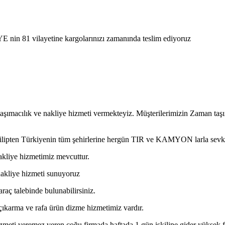
E nin 81 vilayetine kargolarınızı zamanında teslim ediyoruz
taşımacılık ve nakliye hizmeti vermekteyiz. Müşterilerimizin Zaman taş
skilipten Türkiyenin tüm şehirlerine hergün TIR ve KAMYON larla sevk
akliye hizmetimiz mevcuttur.
ı nakliye hizmeti sunuyoruz
araç talebinde bulunabilirsiniz.
a çıkarma ve rafa ürün dizme hizmetimiz vardır.
meti veremez veren çoğu firmada haftada 1 gün iskilipe gider yüksek fiya