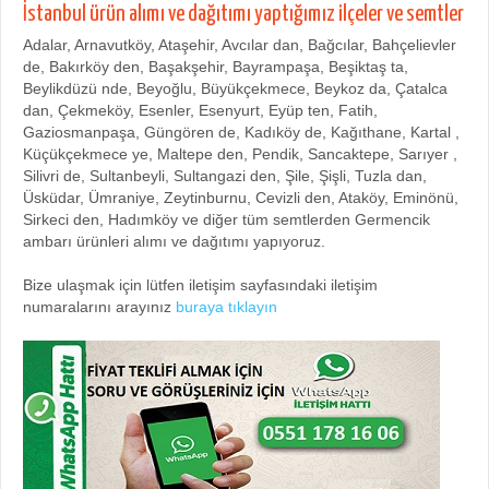
İstanbul ürün alımı ve dağıtımı yaptığımız ilçeler ve semtler
Adalar, Arnavutköy, Ataşehir, Avcılar dan, Bağcılar, Bahçelievler
de, Bakırköy den, Başakşehir, Bayrampaşa, Beşiktaş ta,
Beylikdüzü nde, Beyoğlu, Büyükçekmece, Beykoz da, Çatalca
dan, Çekmeköy, Esenler, Esenyurt, Eyüp ten, Fatih,
Gaziosmanpaşa, Güngören de, Kadıköy de, Kağıthane, Kartal ,
Küçükçekmece ye, Maltepe den, Pendik, Sancaktepe, Sarıyer ,
Silivri de, Sultanbeyli, Sultangazi den, Şile, Şişli, Tuzla dan,
Üsküdar, Ümraniye, Zeytinburnu, Cevizli den, Ataköy, Eminönü,
Sirkeci den, Hadımköy ve diğer tüm semtlerden Germencik
ambarı ürünleri alımı ve dağıtımı yapıyoruz.
Bize ulaşmak için lütfen iletişim sayfasındaki iletişim
numaralarını arayınız
buraya tıklayın