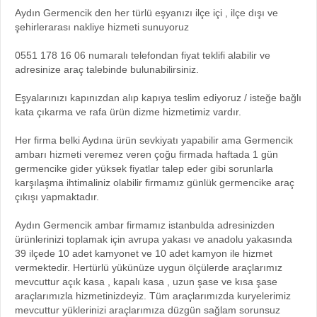
Aydın Germencik den her türlü eşyanızı ilçe içi , ilçe dışı ve
şehirlerarası nakliye hizmeti sunuyoruz
0551 178 16 06 numaralı telefondan fiyat teklifi alabilir ve
adresinize araç talebinde bulunabilirsiniz.
Eşyalarınızı kapınızdan alıp kapıya teslim ediyoruz / isteğe bağlı
kata çıkarma ve rafa ürün dizme hizmetimiz vardır.
Her firma belki Aydına ürün sevkiyatı yapabilir ama Germencik
ambarı hizmeti veremez veren çoğu firmada haftada 1 gün
germencike gider yüksek fiyatlar talep eder gibi sorunlarla
karşılaşma ihtimaliniz olabilir firmamız günlük germencike araç
çıkışı yapmaktadır.
Aydın Germencik ambar firmamız istanbulda adresinizden
ürünlerinizi toplamak için avrupa yakası ve anadolu yakasında
39 ilçede 10 adet kamyonet ve 10 adet kamyon ile hizmet
vermektedir. Hertürlü yükünüze uygun ölçülerde araçlarımız
mevcuttur açık kasa , kapalı kasa , uzun şase ve kısa şase
araçlarımızla hizmetinizdeyiz. Tüm araçlarımızda kuryelerimiz
mevcuttur yüklerinizi araçlarımıza düzgün sağlam sorunsuz