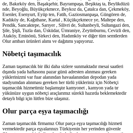
de, Bakırköy den, Başakşehir, Bayrampaşa, Beşiktaş ta, Beylikdüzü
nde, Beyoğlu, Büyükçekmece, Beykoz da, Çatalca dan, Çekmeköy,
Esenler, Esenyurt, Eyüp ten, Fatih, Gaziosmanpaşa, Güngören de,
Kadıköy de, Kağıthane, Kartal , Küçükçekmece ye, Maltepe den,
Pendik, Sancaktepe, Sarıyer , Silivri de, Sultanbeyli, Sultangazi den,
Şile, Şişli, Tuzla dan, Üsküdar, Ümraniye, Zeytinburnu, Cevizli den,
Ataköy, Eminönü, Sirkeci den, Hadımköy ve diğer tüm semtlerden
Olur ambarı ürünleri alımı ve dağıtımı yapıyoruz.
Nöbetçi taşımacılık
Zaman taşımacılık bir ilki daha sizlere sunmaktadır mesai saatleri
dışında yada haftasonu pazar günü adresten alınması gereken
yüklerinizmi var fuar alanından havaalanından depodan yada
stadyumdan alınması gereken her türlü yükleriniz için Nöbetçi
taşımacılık hizmetimiz başlamıştır kamyonet , kamyon yada tır
yükünüze uygun nöbetçi araçlarımız sürekli hazırda beklemektedir
detaylı bilgi için lütfen bize ulaşınız.
Olur parça eşya taşımacılığı
Zaman taşımacılık firmamız Olur parça eşya taşımacılığı hizmeti
vermektedir parça eşyalarınızı Türkiyenin her yerinden güvenle