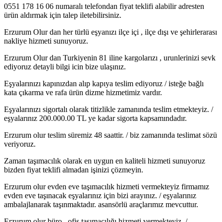
0551 178 16 06 numaralı telefondan fiyat teklifi alabilir adresten
ürün aldırmak için talep iletebilirsiniz.
Erzurum Olur dan her türlü eşyanızı ilçe içi , ilçe dışı ve şehirlerarası
nakliye hizmeti sunuyoruz.
Erzurum Olur dan Turkiyenin 81 iline kargolarızı , urunlerinizi sevk
ediyoruz detayli bilgi icin bize ulaşınız.
Eşyalarınızı kapınızdan alıp kapıya teslim ediyoruz / isteğe bağlı
kata çıkarma ve rafa ürün dizme hizmetimiz vardır.
Eşyalarınızı sigortalı olarak titizlikle zamanında teslim etmekteyiz. /
eşyalarınız 200.000.00 TL ye kadar sigorta kapsamındadır.
Erzurum olur teslim süremiz 48 saattir. / biz zamanında teslimat sözü
veriyoruz.
Zaman taşımacılık olarak en uygun en kaliteli hizmeti sunuyoruz
bizden fiyat teklifi almadan işinizi çözmeyin.
Erzurum olur evden eve taşımacılık hizmeti vermekteyiz firmamız
evden eve taşınacak eşyalarınız için bizi arayınız. / eşyalarınız
ambalajlanarak taşınmaktadır. asansörlü araçlarımız mevcuttur.
Erzurum olur büro , ofis taşımacılığı hizmeti vermekteyiz. /