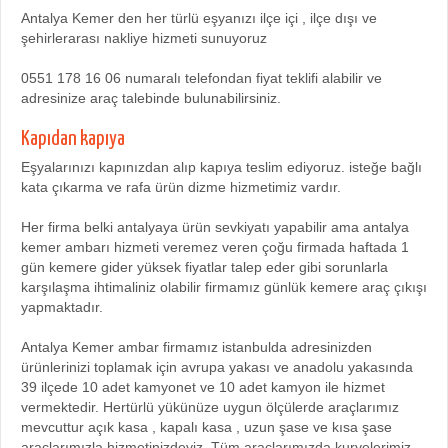
Antalya Kemer den her türlü eşyanızı ilçe içi , ilçe dışı ve
şehirlerarası nakliye hizmeti sunuyoruz
0551 178 16 06 numaralı telefondan fiyat teklifi alabilir ve
adresinize araç talebinde bulunabilirsiniz.
Kapıdan kapıya
Eşyalarınızı kapınızdan alıp kapıya teslim ediyoruz. isteğe bağlı
kata çıkarma ve rafa ürün dizme hizmetimiz vardır.
Her firma belki antalyaya ürün sevkiyatı yapabilir ama antalya
kemer ambarı hizmeti veremez veren çoğu firmada haftada 1
gün kemere gider yüksek fiyatlar talep eder gibi sorunlarla
karşılaşma ihtimaliniz olabilir firmamız günlük kemere araç çıkışı
yapmaktadır.
Antalya Kemer ambar firmamız istanbulda adresinizden
ürünlerinizi toplamak için avrupa yakası ve anadolu yakasında
39 ilçede 10 adet kamyonet ve 10 adet kamyon ile hizmet
vermektedir. Hertürlü yükünüze uygun ölçülerde araçlarımız
mevcuttur açık kasa , kapalı kasa , uzun şase ve kısa şase
araçlarımızla hizmetinizdeyiz. Tüm araçlarımızda kuryelerimiz