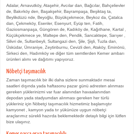
Adalar, Arnavutköy, Ataşehir, Avcılar dan, Bağcılar, Bahçelievler
de, Bakırköy den, Başakşehir, Bayrampaşa, Beşiktaş ta,
Beylikdüzü nde, Beyoğlu, Büyükçekmece, Beykoz da, Çatalca
dan, Çekmeköy, Esenler, Esenyurt, Eyüp ten, Fatih,
Gaziosmanpaşa, Güngören de, Kadıköy de, Kağıthane, Kartal ,
Küçükçekmece ye, Maltepe den, Pendik, Sancaktepe, Sarıyer ,
Silivri de, Sultanbeyli, Sultangazi den, Şile, Şişli, Tuzla dan,
Üsküdar, Ümraniye, Zeytinburnu, Cevizli den, Ataköy, Eminönü,
Sirkeci den, Hadımköy ve diğer tüm semtlerden Kemer ambarı
ürünleri alımı ve dağıtımı yapıyoruz.
Nöbetçi taşımacılık
Zaman taşımacılık bir ilki daha sizlere sunmaktadır mesai
saatleri dışında yada haftasonu pazar günü adresten alınması
gereken yüklerinizmi var fuar alanından havaalanından
depodan yada stadyumdan alınması gereken her türlü
yükleriniz için Nöbetçi taşımacılık hizmetimiz başlamıştır
kamyonet , kamyon yada tır yükünüze uygun nöbetçi
araçlarımız sürekli hazırda beklemektedir detaylı bilgi için lütfen
bize ulaşınız.
Kemer parça eşya taşımacılığı