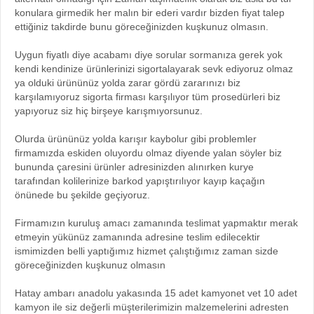
konulara girmedik her malın bir ederi vardır bizden fiyat talep
ettiğiniz takdirde bunu göreceğinizden kuşkunuz olmasın.
Uygun fiyatlı diye acabamı diye sorular sormanıza gerek yok
kendi kendinize ürünlerinizi sigortalayarak sevk ediyoruz olmaz
ya olduki ürününüz yolda zarar gördü zararınızı biz
karşılamıyoruz sigorta firması karşılıyor tüm prosedürleri biz
yapıyoruz siz hiç birşeye karışmıyorsunuz.
Olurda ürününüz yolda karışır kaybolur gibi problemler
firmamızda eskiden oluyordu olmaz diyende yalan söyler biz
bununda çaresini ürünler adresinizden alınırken kurye
tarafından kolilerinize barkod yapıştırılıyor kayıp kaçağın
önünede bu şekilde geçiyoruz.
Firmamızın kuruluş amacı zamanında teslimat yapmaktır merak
etmeyin yükünüz zamanında adresine teslim edilecektir
ismimizden belli yaptığımız hizmet çalıştığımız zaman sizde
göreceğinizden kuşkunuz olmasın
Hatay ambarı anadolu yakasında 15 adet kamyonet vet 10 adet
kamyon ile siz değerli müşterilerimizin malzemelerini adresten