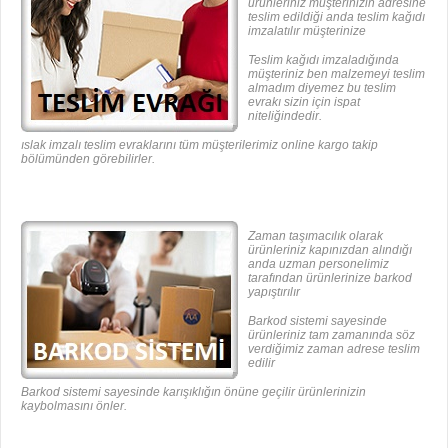
ürünleriniz müşterinizin adresine
teslim edildiği anda teslim kağıdı
imzalatılır müşterinize
Teslim kağıdı imzaladığında
müşteriniz ben malzemeyi teslim
almadım diyemez bu teslim
evrakı sizin için ispat
niteliğindedir.
ıslak imzalı teslim evraklarını tüm müşterilerimiz online kargo takip
bölümünden görebilirler.
Zaman taşımacılık olarak
ürünleriniz kapınızdan alındığı
anda uzman personelimiz
tarafından ürünlerinize barkod
yapıştırılır
Barkod sistemi sayesinde
ürünleriniz tam zamanında söz
verdiğimiz zaman adrese teslim
edilir
Barkod sistemi sayesinde karışıklığın önüne geçilir ürünlerinizin
kaybolmasını önler.