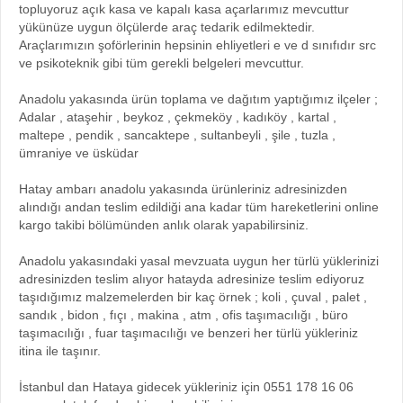
topluyoruz açık kasa ve kapalı kasa açarlarımız mevcuttur
yükünüze uygun ölçülerde araç tedarik edilmektedir.
Araçlarımızın şoförlerinin hepsinin ehliyetleri e ve d sınıfıdır src
ve psikoteknik gibi tüm gerekli belgeleri mevcuttur.
Anadolu yakasında ürün toplama ve dağıtım yaptığımız ilçeler ;
Adalar , ataşehir , beykoz , çekmeköy , kadıköy , kartal ,
maltepe , pendik , sancaktepe , sultanbeyli , şile , tuzla ,
ümraniye ve üsküdar
Hatay ambarı anadolu yakasında ürünleriniz adresinizden
alındığı andan teslim edildiği ana kadar tüm hareketlerini online
kargo takibi bölümünden anlık olarak yapabilirsiniz.
Anadolu yakasındaki yasal mevzuata uygun her türlü yüklerinizi
adresinizden teslim alıyor hatayda adresinize teslim ediyoruz
taşıdığımız malzemelerden bir kaç örnek ; koli , çuval , palet ,
sandık , bidon , fıçı , makina , atm , ofis taşımacılığı , büro
taşımacılığı , fuar taşımacılığı ve benzeri her türlü yükleriniz
itina ile taşınır.
İstanbul dan Hataya gidecek yükleriniz için 0551 178 16 06