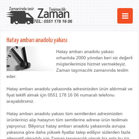
Ana Sayfa
Hatay ambarı anadolu yakası
Şehirler
Hatay ambarı anadolu yakası
orhanlıda 2000 yılından beri siz değerli
Hizmetlerimiz
müşterilerimize hizmet vermekteyiz.
Zaman taşımacılık zamanında teslim
Kurumsal
eder.
iletişim
Hatay ambarı anadolu yakasında adresinizden ürün aldırmak ve
fiyat teklifi almak için 0551 178 16 06 numaralı telefonu
arayabilirsiniz.
Hatay ambarı anadolu yakası tüm semtlerden adresinizden
ürünlerinizi alıp hataynın tüm semtlerine adrese ürün teslimatı
yapıyoruz. Biliyoruz hatay ambarı anadolu yakasında avrupa
yakasına göre daha yüksek fiyatlar talep ediliyor sizlerden fazla
alternatif olmadığı için Zaman taşımacılık olarak biz asla bu tür