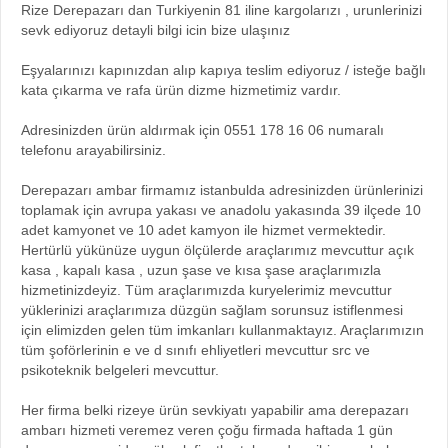
Rize Derepazarı dan Turkiyenin 81 iline kargolarızı , urunlerinizi
sevk ediyoruz detayli bilgi icin bize ulaşınız
Eşyalarınızı kapınızdan alıp kapıya teslim ediyoruz / isteğe bağlı
kata çıkarma ve rafa ürün dizme hizmetimiz vardır.
Adresinizden ürün aldırmak için 0551 178 16 06 numaralı
telefonu arayabilirsiniz.
Derepazarı ambar firmamız istanbulda adresinizden ürünlerinizi
toplamak için avrupa yakası ve anadolu yakasında 39 ilçede 10
adet kamyonet ve 10 adet kamyon ile hizmet vermektedir.
Hertürlü yükünüze uygun ölçülerde araçlarımız mevcuttur açık
kasa , kapalı kasa , uzun şase ve kısa şase araçlarımızla
hizmetinizdeyiz. Tüm araçlarımızda kuryelerimiz mevcuttur
yüklerinizi araçlarımıza düzgün sağlam sorunsuz istiflenmesi
için elimizden gelen tüm imkanları kullanmaktayız. Araçlarımızın
tüm şoförlerinin e ve d sınıfı ehliyetleri mevcuttur src ve
psikoteknik belgeleri mevcuttur.
Her firma belki rizeye ürün sevkiyatı yapabilir ama derepazarı
ambarı hizmeti veremez veren çoğu firmada haftada 1 gün