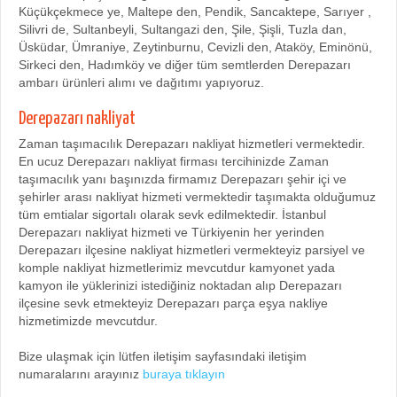
Küçükçekmece ye, Maltepe den, Pendik, Sancaktepe, Sarıyer ,
Silivri de, Sultanbeyli, Sultangazi den, Şile, Şişli, Tuzla dan,
Üsküdar, Ümraniye, Zeytinburnu, Cevizli den, Ataköy, Eminönü,
Sirkeci den, Hadımköy ve diğer tüm semtlerden Derepazarı
ambarı ürünleri alımı ve dağıtımı yapıyoruz.
Derepazarı nakliyat
Zaman taşımacılık Derepazarı nakliyat hizmetleri vermektedir.
En ucuz Derepazarı nakliyat firması tercihinizde Zaman
taşımacılık yanı başınızda firmamız Derepazarı şehir içi ve
şehirler arası nakliyat hizmeti vermektedir taşımakta olduğumuz
tüm emtialar sigortalı olarak sevk edilmektedir. İstanbul
Derepazarı nakliyat hizmeti ve Türkiyenin her yerinden
Derepazarı ilçesine nakliyat hizmetleri vermekteyiz parsiyel ve
komple nakliyat hizmetlerimiz mevcutdur kamyonet yada
kamyon ile yüklerinizi istediğiniz noktadan alıp Derepazarı
ilçesine sevk etmekteyiz Derepazarı parça eşya nakliye
hizmetimizde mevcutdur.
Bize ulaşmak için lütfen iletişim sayfasındaki iletişim
numaralarını arayınız
buraya tıklayın