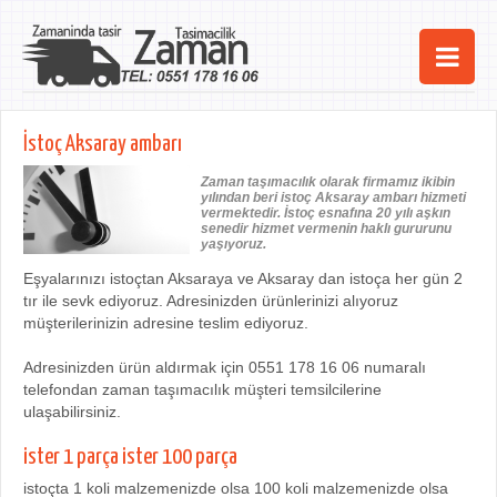
Ana Sayfa
İstoç Aksaray ambarı
Şehirler
Zaman taşımacılık olarak firmamız ikibin
yılından beri istoç Aksaray ambarı hizmeti
Hizmetlerimiz
vermektedir. İstoç esnafına 20 yılı aşkın
senedir hizmet vermenin haklı gururunu
yaşıyoruz.
Kurumsal
Eşyalarınızı istoçtan Aksaraya ve Aksaray dan istoça her gün 2
tır ile sevk ediyoruz. Adresinizden ürünlerinizi alıyoruz
iletişim
müşterilerinizin adresine teslim ediyoruz.
Adresinizden ürün aldırmak için 0551 178 16 06 numaralı
telefondan zaman taşımacılık müşteri temsilcilerine
ulaşabilirsiniz.
ister 1 parça ister 100 parça
istoçta 1 koli malzemenizde olsa 100 koli malzemenizde olsa