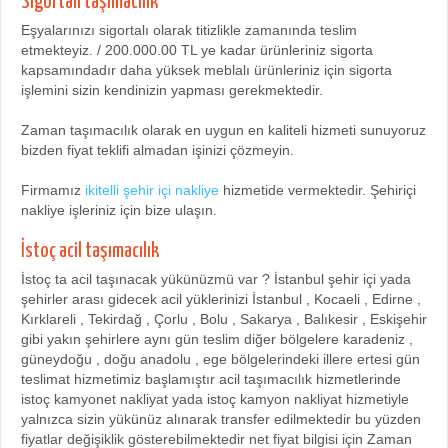
Sigortalı taşımacılık
Eşyalarınızı sigortalı olarak titizlikle zamanında teslim
etmekteyiz. / 200.000.00 TL ye kadar ürünleriniz sigorta
kapsamındadır daha yüksek meblalı ürünleriniz için sigorta
işlemini sizin kendinizin yapması gerekmektedir.
Zaman taşımacılık olarak en uygun en kaliteli hizmeti sunuyoruz
bizden fiyat teklifi almadan işinizi çözmeyin.
Firmamız
ikitelli şehir içi nakliye
hizmetide vermektedir. Şehiriçi
nakliye işleriniz için bize ulaşın.
İstoç acil taşımacılık
İstoç ta acil taşınacak yükünüzmü var ? İstanbul şehir içi yada
şehirler arası gidecek acil yüklerinizi İstanbul , Kocaeli , Edirne ,
Kırklareli , Tekirdağ , Çorlu , Bolu , Sakarya , Balıkesir , Eskişehir
gibi yakın şehirlere aynı gün teslim diğer bölgelere karadeniz ,
güneydoğu , doğu anadolu , ege bölgelerindeki illere ertesi gün
teslimat hizmetimiz başlamıştır acil taşımacılık hizmetlerinde
istoç kamyonet nakliyat yada istoç kamyon nakliyat hizmetiyle
yalnızca sizin yükünüz alınarak transfer edilmektedir bu yüzden
fiyatlar değişiklik gösterebilmektedir net fiyat bilgisi için Zaman