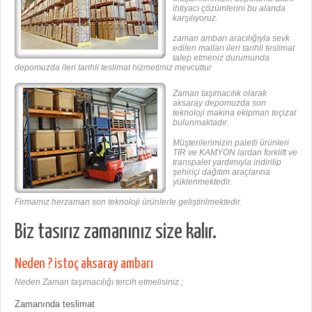
ihtiyacı çözümlerini bu alanda
karşılıyoruz.
zaman ambarı aracılığıyla sevk
edilen malları ileri tarihli teslimat
talep etmeniz durumunda
depomuzda ileri tarihli teslimat hizmetimiz mevcuttur
Zaman taşımacılık olarak
aksaray depomuzda son
teknoloji makina ekipman teçizat
bulunmaktadır.
Müşterilerimizin paletli ürünleri
TIR ve KAMYON lardan forklift ve
transpalet yardımıyla indirilip
şehiriçi dağıtım araçlarına
yüklenmektedir.
Firmamız herzaman son teknoloji ürünlerle geliştirilmektedir.
Biz tasırız zamanınız size kalır.
Neden ? istoç aksaray ambarı
Neden Zaman taşımacılığı tercih etmelisiniz ;
Zamanında teslimat