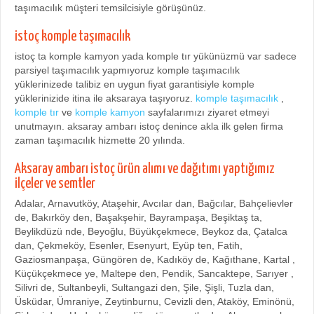
taşımacılık müşteri temsilcisiyle görüşünüz.
istoç komple taşımacılık
istoç ta komple kamyon yada komple tır yükünüzmü var sadece
parsiyel taşımacılık yapmıyoruz komple taşımacılık
yüklerinizede talibiz en uygun fiyat garantisiyle komple
yüklerinizide itina ile aksaraya taşıyoruz.
komple taşımacılık
,
komple tır
ve
komple kamyon
sayfalarımızı ziyaret etmeyi
unutmayın. aksaray ambarı istoç denince akla ilk gelen firma
zaman taşımacılık hizmette 20 yılında.
Aksaray ambarı istoç ürün alımı ve dağıtımı yaptığımız
ilçeler ve semtler
Adalar, Arnavutköy, Ataşehir, Avcılar dan, Bağcılar, Bahçelievler
de, Bakırköy den, Başakşehir, Bayrampaşa, Beşiktaş ta,
Beylikdüzü nde, Beyoğlu, Büyükçekmece, Beykoz da, Çatalca
dan, Çekmeköy, Esenler, Esenyurt, Eyüp ten, Fatih,
Gaziosmanpaşa, Güngören de, Kadıköy de, Kağıthane, Kartal ,
Küçükçekmece ye, Maltepe den, Pendik, Sancaktepe, Sarıyer ,
Silivri de, Sultanbeyli, Sultangazi den, Şile, Şişli, Tuzla dan,
Üsküdar, Ümraniye, Zeytinburnu, Cevizli den, Ataköy, Eminönü,