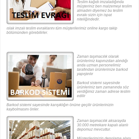
Teslim kağıdı imzaladığında
müşteriniz ben malzemeyi teslim
almadım diyemez bu teslim
evrakı sizin için ispat
niteliğindedir.
ıslak imzalı teslim evraklarını tüm müşterilerimiz online kargo takip
bölümünden görebilirler.
Zaman taşımacılık olarak
ürünleriniz kapınızdan alındığı
anda uzman personelimiz
tarafından ürünlerinize barkod
yapıştırılır
Barkod sistemi sayesinde
ürünleriniz tam zamanında söz
verdiğimiz zaman adrese teslim
edilir
Barkod sistemi sayesinde karışıklığın önüne geçilir ürünlerinizin
kaybolmasını önler.
Zaman taşımacılık aksarayda
30.000 metrekare kapalı alanlı
depomuz mevcuttur.
Müşterilerimizin depolama alanı