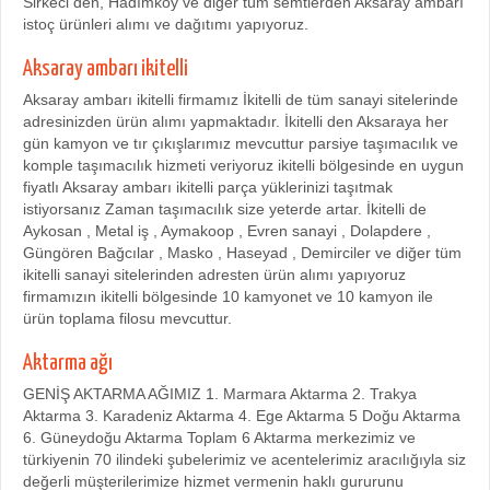
Sirkeci den, Hadımköy ve diğer tüm semtlerden Aksaray ambarı
istoç ürünleri alımı ve dağıtımı yapıyoruz.
Aksaray ambarı ikitelli
Aksaray ambarı ikitelli firmamız İkitelli de tüm sanayi sitelerinde
adresinizden ürün alımı yapmaktadır. İkitelli den Aksaraya her
gün kamyon ve tır çıkışlarımız mevcuttur parsiye taşımacılık ve
komple taşımacılık hizmeti veriyoruz ikitelli bölgesinde en uygun
fiyatlı Aksaray ambarı ikitelli parça yüklerinizi taşıtmak
istiyorsanız Zaman taşımacılık size yeterde artar. İkitelli de
Aykosan , Metal iş , Aymakoop , Evren sanayi , Dolapdere ,
Güngören Bağcılar , Masko , Haseyad , Demirciler ve diğer tüm
ikitelli sanayi sitelerinden adresten ürün alımı yapıyoruz
firmamızın ikitelli bölgesinde 10 kamyonet ve 10 kamyon ile
ürün toplama filosu mevcuttur.
Aktarma ağı
GENİŞ AKTARMA AĞIMIZ 1. Marmara Aktarma 2. Trakya
Aktarma 3. Karadeniz Aktarma 4. Ege Aktarma 5 Doğu Aktarma
6. Güneydoğu Aktarma Toplam 6 Aktarma merkezimiz ve
türkiyenin 70 ilindeki şubelerimiz ve acentelerimiz aracılığıyla siz
değerli müşterilerimize hizmet vermenin haklı gururunu