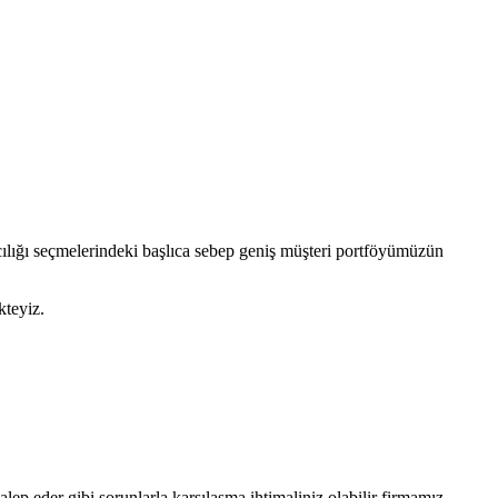
cılığı seçmelerindeki başlıca sebep geniş müşteri portföyümüzün
kteyiz.
ep eder gibi sorunlarla karşılaşma ihtimaliniz olabilir firmamız