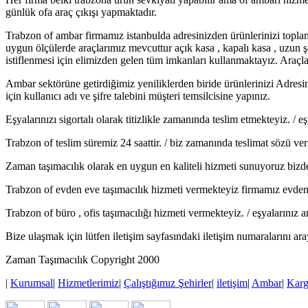
günlük ofa araç çıkışı yapmaktadır.
Trabzon of ambar firmamız istanbulda adresinizden ürünlerinizi topl
uygun ölçülerde araçlarımız mevcuttur açık kasa , kapalı kasa , uzun 
istiflenmesi için elimizden gelen tüm imkanları kullanmaktayız. Araçlar
Ambar sektörüne getirdiğimiz yeniliklerden biride ürünlerinizi Adresi
için kullanıcı adı ve şifre talebini müşteri temsilcisine yapınız.
Eşyalarınızı sigortalı olarak titizlikle zamanında teslim etmekteyiz. /
Trabzon of teslim süremiz 24 saattir. / biz zamanında teslimat sözü ver
Zaman taşımacılık olarak en uygun en kaliteli hizmeti sunuyoruz bizde
Trabzon of evden eve taşımacılık hizmeti vermekteyiz firmamız evden ev
Trabzon of büro , ofis taşımacılığı hizmeti vermekteyiz. / eşyalarınız
Bize ulaşmak için lütfen iletişim sayfasındaki iletişim numaralarını ar
Zaman Taşımacılık Copyright 2000
|
Kurumsal
|
Hizmetlerimiz
|
Çalıştığımız Şehirler
|
iletişim
|
Ambar
|
Kar