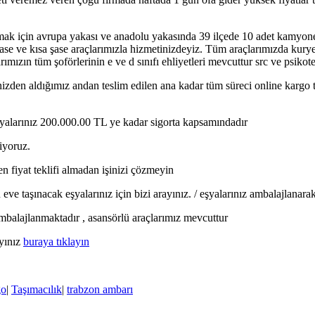
amak için avrupa yakası ve anadolu yakasında 39 ilçede 10 adet kamyon
şase ve kısa şase araçlarımızla hizmetinizdeyiz. Tüm araçlarımızda kur
ımızın tüm şoförlerinin e ve d sınıfı ehliyetleri mevcuttur src ve psikot
nizden aldığımız andan teslim edilen ana kadar tüm süreci online kargo 
 eşyalarınız 200.000.00 TL ye kadar sigorta kapsamındadır
iyoruz.
n fiyat teklifi almadan işinizi çözmeyin
e taşınacak eşyalarınız için bizi arayınız. / eşyalarınız ambalajlanara
 ambalajlanmaktadır , asansörlü araçlarımız mevcuttur
ayınız
buraya tıklayın
go
|
Taşımacılık
|
trabzon ambarı