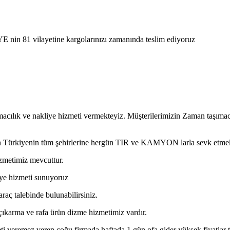
E nin 81 vilayetine kargolarınızı zamanında teslim ediyoruz
macılık ve nakliye hizmeti vermekteyiz. Müşterilerimizin Zaman taşıma
ftan Türkiyenin tüm şehirlerine hergün TIR ve KAMYON larla sevk etme
izmetimiz mevcuttur.
kliye hizmeti sunuyoruz
araç talebinde bulunabilirsiniz.
a çıkarma ve rafa ürün dizme hizmetimiz vardır.
i veremez veren çoğu firmada haftada 1 gün ofa gider yüksek fiyatlar tal