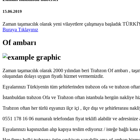
15.06.2019
Zaman taşımacılık olarak yeni vilayetlere çalışmaya başladık TÜRKİY
Buraya Tıklayınız
Of ambarı
Zaman taşımacılık olarak 2000 yılından beri Trabzon Of ambarı , taşı
oluşundan dolayı uygun fiyatlı hizmet vermemizdir.
Eşyalarınızı Türkiyenin tüm şehirlerinden trabzon ofa ve trabzon o
İstanbuldan trabzon Ofa ve Trabzon oftan istanbula hergün nakliye h
Trabzon oftan her türlü eşyanızı ilçe içi , ilçe dışı ve şehirlerarası na
0551 178 16 06 numaralı telefondan fiyat teklifi alabilir ve adresinize 
Eşyalarınızı kapınızdan alıp kapıya teslim ediyoruz / isteğe bağlı kat
Her firma belki trabzona ürün sevkiyatı yapabilir ama of ambarı hizmet