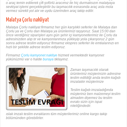
o araç temin edilerek çift şoförlü aracımız ile hiç durmaksızın malatyaya
sevkiyat işlemi gerçekleştirilir bu taşımacılık esnasında araç asla mola
vermez sürekli yol alır ve uydu üzerinden araç takip edilir.
Malatya Çorlu nakliyat
Malatya Çorlu nakliyat firmamız her gün karşılıklı seferler ile Malatya dan
Çorlu ya ve Çorlu dan Malatya ya ürünlerinizi taşıyoruz. Saat 15:00 dan
önce verdiğiniz siparişleri aynı gün şehir içi kamyonetlerimiz ile Çorlu da
adresinizden alıp tır ve kamyonlarımıza yükleyip yola çıkarıyoruz 2 gün
sonra adrese teslim ediyoruz firmamız ekspres seferler ile emtialarınızı en
hızlı bir şekilde adrese teslim ediyoruz.
Firmamız
Çorlu kamyonet nakliye
hizmeti vermektedir kamyonet
yükünüzmü var o halde
buraya
tıklayınız.
Zaman taşımacılık olarak
ürünleriniz müşterinizin adresine
teslim edildiği anda teslim kağıdı
imzalatılır müşterinize
Teslim kağıdı imzaladığında
müşteriniz ben malzemeyi teslim
almadım diyemez bu teslim
evrakı sizin için ispat
niteliğindedir.
ıslak imzalı teslim evraklarını tüm müşterilerimiz online kargo takip
bölümünden görebilirler.