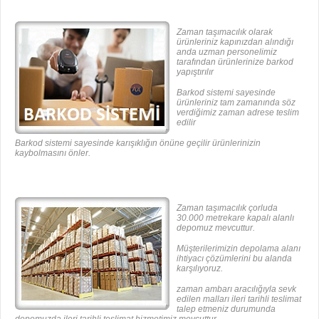
Zaman taşımacılık olarak
ürünleriniz kapınızdan alındığı
anda uzman personelimiz
tarafından ürünlerinize barkod
yapıştırılır
Barkod sistemi sayesinde
ürünleriniz tam zamanında söz
verdiğimiz zaman adrese teslim
edilir
Barkod sistemi sayesinde karışıklığın önüne geçilir ürünlerinizin
kaybolmasını önler.
Zaman taşımacılık çorluda
30.000 metrekare kapalı alanlı
depomuz mevcuttur.
Müşterilerimizin depolama alanı
ihtiyacı çözümlerini bu alanda
karşılıyoruz.
zaman ambarı aracılığıyla sevk
edilen malları ileri tarihli teslimat
talep etmeniz durumunda
depomuzda ileri tarihli teslimat hizmetimiz mevcuttur.