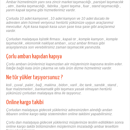
Ambar hizmetimizin yanı sıra zincir market taşımacılığı , parsiyel taşımacılık
, atm , banka taşımacılığı , fabrika , işyeri taşıma , fuar , stand taşımacılığı ,
yarım kapak taşıma gibi hizmetlerimiz vardır.
Çorluda 10 adet kamyonet , 10 adet kamyon ve 10 adet ducato ile
adresten alım hizmeti veriyoruz hertürlü yükünüze uygun araçlarımız
mevcuttur. Açık kasa kapalı kasa uzun şase kısa şase gibi araçlarımız
vardır.
Çorludan malatyaya lojistik firması , kapalı tır , komple kamyon , komple
taşımacılık , ekonomik nakliyat ambarı , ucuz ambar firması gibi
arayışlarınıza son verebilirsiniz zaman taşımacılık yanınızda.
Çorlu ambarı kapıdan kapıya
Çorlu ambarı ürünlerinizi kapınızdan alır müşterinizin kapısına teslim eder.
İsteğe bağlı kata ürün çıkarma ve rafa ürün dizme hizmetimiz vardır.
Ne tür yükler taşıyorsunuz ?
koli , çuval , palet , bağ , makina , bidon , varil , ibc tank , sandık , stand ,
fuar malzemeleri , bankamatik gibi taşıması yasak olmayan hertürlü
yükünüzü çorludan malatyaya itina ile taşıyoruz.
Online kargo takibi
Çorludan malatyaya gidecek yükleriniz adresinizden alındığı andan
itibaren online kargo takip sisteminden online takibini yapabilirsiniz.
Çorlu dan malatyaya gidecek yükleriniz müşterinize teslim edildikten sonra
online kargo takibi bölümünden müşterinizin imzaladığı ambar tesellüm