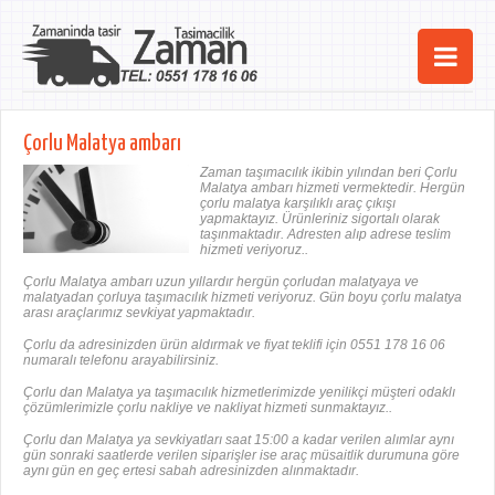
Ana Sayfa
Çorlu Malatya ambarı
Şehirler
Zaman taşımacılık ikibin yılından beri Çorlu
Malatya ambarı hizmeti vermektedir. Hergün
çorlu malatya karşılıklı araç çıkışı
Hizmetlerimiz
yapmaktayız. Ürünleriniz sigortalı olarak
taşınmaktadır. Adresten alıp adrese teslim
hizmeti veriyoruz..
Kurumsal
Çorlu Malatya ambarı uzun yıllardır hergün çorludan malatyaya ve
malatyadan çorluya taşımacılık hizmeti veriyoruz. Gün boyu çorlu malatya
iletişim
arası araçlarımız sevkiyat yapmaktadır.
Çorlu da adresinizden ürün aldırmak ve fiyat teklifi için 0551 178 16 06
numaralı telefonu arayabilirsiniz.
Çorlu dan Malatya ya taşımacılık hizmetlerimizde yenilikçi müşteri odaklı
çözümlerimizle çorlu nakliye ve nakliyat hizmeti sunmaktayız..
Çorlu dan Malatya ya sevkiyatları saat 15:00 a kadar verilen alımlar aynı
gün sonraki saatlerde verilen siparişler ise araç müsaitlik durumuna göre
aynı gün en geç ertesi sabah adresinizden alınmaktadır.