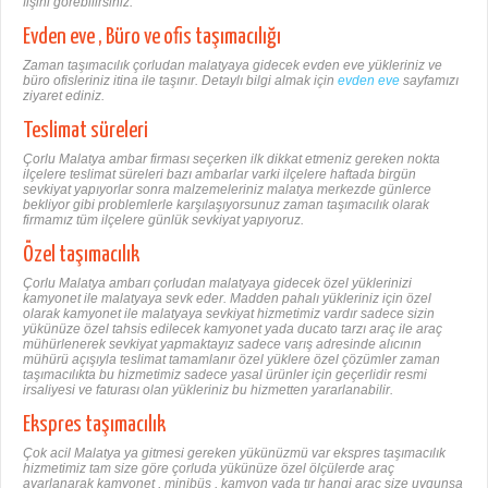
fişini görebilirsiniz.
Evden eve , Büro ve ofis taşımacılığı
Zaman taşımacılık çorludan malatyaya gidecek evden eve yükleriniz ve
büro ofisleriniz itina ile taşınır. Detaylı bilgi almak için
evden eve
sayfamızı
ziyaret ediniz.
Teslimat süreleri
Çorlu Malatya ambar firması seçerken ilk dikkat etmeniz gereken nokta
ilçelere teslimat süreleri bazı ambarlar varki ilçelere haftada birgün
sevkiyat yapıyorlar sonra malzemeleriniz malatya merkezde günlerce
bekliyor gibi problemlerle karşılaşıyorsunuz zaman taşımacılık olarak
firmamız tüm ilçelere günlük sevkiyat yapıyoruz.
Özel taşımacılık
Çorlu Malatya ambarı çorludan malatyaya gidecek özel yüklerinizi
kamyonet ile malatyaya sevk eder. Madden pahalı yükleriniz için özel
olarak kamyonet ile malatyaya sevkiyat hizmetimiz vardır sadece sizin
yükünüze özel tahsis edilecek kamyonet yada ducato tarzı araç ile araç
mühürlenerek sevkiyat yapmaktayız sadece varış adresinde alıcının
mühürü açışıyla teslimat tamamlanır özel yüklere özel çözümler zaman
taşımacılıkta bu hizmetimiz sadece yasal ürünler için geçerlidir resmi
irsaliyesi ve faturası olan yükleriniz bu hizmetten yararlanabilir.
Ekspres taşımacılık
Çok acil Malatya ya gitmesi gereken yükünüzmü var ekspres taşımacılık
hizmetimiz tam size göre çorluda yükünüze özel ölçülerde araç
ayarlanarak kamyonet , minibüs , kamyon yada tır hangi araç size uygunsa