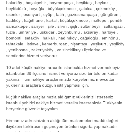
bakırköy , başakşehir , bayrampaşa , beşiktaş , beykoz ,
beylikdüzü , beyoğlu , büyükçekmece , çatalca , çekmeköy ,
esenler , esenyurt , eyüp , fatih , gaziosmanpaşa , güngören ,
kadıköy , kağıthane , kartal , küçükçekmece , maltepe , pendik ,
sancaktepe , sarıyer , şile , silivri , şişli , sultanbeyli , sultangazi ,
tuzla , ümraniye , üsküdar , zeytinburnu , aksaray , harbiye ,
bomonti , sefaköy , halkalı , hadımköy , cağaloğlu , eminönü ,
tahtakale , istinye , kemerburgaz , nişantaşı , yeşilyurt , yeşilköy
, yenibosna , zekeriyaköy , ve zincirlikuyu ilçelerine ve
semtlerine hizmet veriyoruz.
10 adet küçük nakliye aracı ile istanbulda hizmet vermekteyiz
istanbulun 39 ilçesine hizmet veriyoruz size bir telefon kadar
yakınız. Tüm nakliye araçlarımızda kuryelerimiz mevcuttur
yüklerinizi araçlara düzgün istif yapması için.
küçük nakliye araçlarımızla aldığımız yüklerinizi isterseniz
istanbul şehiriçi nakliye hizmeti verelim istersenizde Türkiyenin
heryerine güvenle taşıyalım.
Firmamız adresinizden aldığı tüm malzemeleri maddi değeri
ikiyüzbin türklirasını geçmeyen ürünleri sigorta yapmaktadır