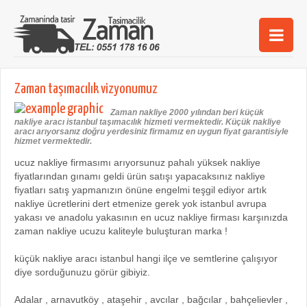
Ana Sayfa
Zaman taşımacılık vizyonumuz
Şehirler
Zaman nakliye 2000 yılından beri küçük
nakliye aracı istanbul taşımacılık hizmeti vermektedir. Küçük nakliye
Hizmetlerimiz
aracı arıyorsanız doğru yerdesiniz firmamız en uygun fiyat garantisiyle
hizmet vermektedir.
Kurumsal
ucuz nakliye firmasımı arıyorsunuz pahalı yüksek nakliye
fiyatlarından gınamı geldi ürün satışı yapacaksınız nakliye
iletişim
fiyatları satış yapmanızın önüne engelmi teşgil ediyor artık
nakliye ücretlerini dert etmenize gerek yok istanbul avrupa
yakası ve anadolu yakasının en ucuz nakliye firması karşınızda
zaman nakliye ucuzu kaliteyle buluşturan marka !
küçük nakliye aracı istanbul hangi ilçe ve semtlerine çalışıyor
diye sorduğunuzu görür gibiyiz.
Adalar , arnavutköy , ataşehir , avcılar , bağcılar , bahçelievler ,