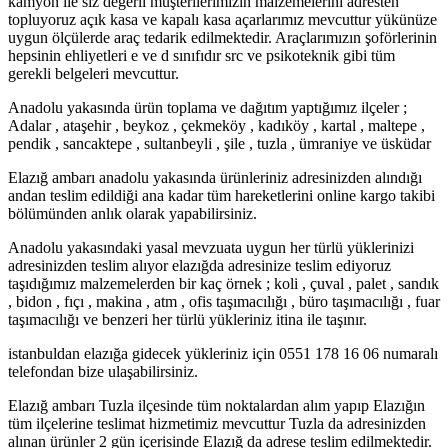
kamyon ile siz değerli müşterilerimizin malzemelerini adresten
topluyoruz açık kasa ve kapalı kasa açarlarımız mevcuttur yükünüze
uygun ölçülerde araç tedarik edilmektedir. Araçlarımızın şoförlerinin
hepsinin ehliyetleri e ve d sınıfıdır src ve psikoteknik gibi tüm
gerekli belgeleri mevcuttur.
Anadolu yakasında ürün toplama ve dağıtım yaptığımız ilçeler ;
Adalar , ataşehir , beykoz , çekmeköy , kadıköy , kartal , maltepe ,
pendik , sancaktepe , sultanbeyli , şile , tuzla , ümraniye ve üsküdar
Elazığ ambarı anadolu yakasında ürünleriniz adresinizden alındığı
andan teslim edildiği ana kadar tüm hareketlerini online kargo takibi
bölümünden anlık olarak yapabilirsiniz.
Anadolu yakasındaki yasal mevzuata uygun her türlü yüklerinizi
adresinizden teslim alıyor elazığda adresinize teslim ediyoruz
taşıdığımız malzemelerden bir kaç örnek ; koli , çuval , palet , sandık
, bidon , fıçı , makina , atm , ofis taşımacılığı , büro taşımacılığı , fuar
taşımacılığı ve benzeri her türlü yükleriniz itina ile taşınır.
istanbuldan elazığa gidecek yükleriniz için 0551 178 16 06 numaralı
telefondan bize ulaşabilirsiniz.
Elazığ ambarı Tuzla ilçesinde tüm noktalardan alım yapıp Elazığın
tüm ilçelerine teslimat hizmetimiz mevcuttur Tuzla da adresinizden
alınan ürünler 2 gün içerisinde Elazığ da adrese teslim edilmektedir.