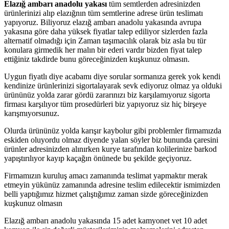
Elazığ ambarı anadolu yakası
tüm semtlerden adresinizden
ürünlerinizi alıp elazığnın tüm semtlerine adrese ürün teslimatı
yapıyoruz. Biliyoruz elazığ ambarı anadolu yakasında avrupa
yakasına göre daha yüksek fiyatlar talep ediliyor sizlerden fazla
alternatif olmadığı için Zaman taşımacılık olarak biz asla bu tür
konulara girmedik her malın bir ederi vardır bizden fiyat talep
ettiğiniz takdirde bunu göreceğinizden kuşkunuz olmasın.
Uygun fiyatlı diye acabamı diye sorular sormanıza gerek yok kendi
kendinize ürünlerinizi sigortalayarak sevk ediyoruz olmaz ya olduki
ürününüz yolda zarar gördü zararınızı biz karşılamıyoruz sigorta
firması karşılıyor tüm prosedürleri biz yapıyoruz siz hiç birşeye
karışmıyorsunuz.
Olurda ürününüz yolda karışır kaybolur gibi problemler firmamızda
eskiden oluyordu olmaz diyende yalan söyler biz bununda çaresini
ürünler adresinizden alınırken kurye tarafından kolilerinize barkod
yapıştırılıyor kayıp kaçağın önünede bu şekilde geçiyoruz.
Firmamızın kuruluş amacı zamanında teslimat yapmaktır merak
etmeyin yükünüz zamanında adresine teslim edilecektir ismimizden
belli yaptığımız hizmet çalıştığımız zaman sizde göreceğinizden
kuşkunuz olmasın
Elazığ ambarı anadolu yakasında 15 adet kamyonet vet 10 adet