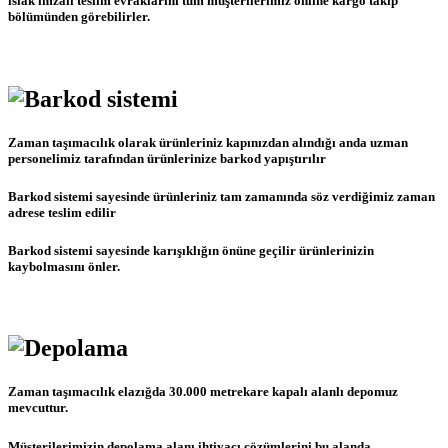
ıslak imzalı teslim evraklarını tüm müşterilerimiz online kargo takip
bölümünden görebilirler.
Zaman taşımacılık olarak ürünleriniz kapınızdan alındığı anda uzman
personelimiz tarafından ürünlerinize barkod yapıştırılır
Barkod sistemi sayesinde ürünleriniz tam zamanında söz verdiğimiz zaman
adrese teslim edilir
Barkod sistemi sayesinde karışıklığın önüne geçilir ürünlerinizin
kaybolmasını önler.
Zaman taşımacılık elazığda 30.000 metrekare kapalı alanlı depomuz
mevcuttur.
Müşterilerimizin depolama alanı ihtiyacı çözümlerini bu alanda