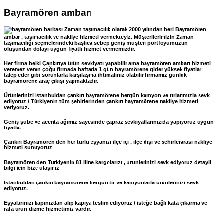
Bayramören ambarı
Zaman taşımacılık olarak 2000 yılından beri Bayramören
ambar , taşımacılık ve nakliye hizmeti vermekteyiz. Müşterilerimizin Zaman
taşımacılığı seçmelerindeki başlıca sebep geniş müşteri portföyümüzün
oluşundan dolayı uygun fiyatlı hizmet vermemizdir.
Her firma belki Çankırıya ürün sevkiyatı yapabilir ama bayramören ambarı hizmeti
veremez veren çoğu firmada haftada 1 gün bayramörene gider yüksek fiyatlar
talep eder gibi sorunlarla karşılaşma ihtimaliniz olabilir firmamız günlük
bayramörene araç çıkışı yapmaktadır.
Ürünlerinizi istanbuldan çankırı bayramörene hergün kamyon ve tırlarımızla sevk
ediyoruz / Türkiyenin tüm şehirlerinden çankırı bayramörene nakliye hizmeti
veriyoruz.
Geniş şube ve acenta ağımız sayesinde çapraz sevkiyatlarınızıda yapıyoruz uygun
fiyatla.
Çankırı Bayramören den her türlü eşyanızı ilçe içi , ilçe dışı ve şehirlerarası nakliye
hizmeti sunuyoruz
Bayramören den Turkiyenin 81 iline kargolarızı , urunlerinizi sevk ediyoruz detayli
bilgi icin bize ulaşınız
İstanbuldan çankırı bayramörene hergün tır ve kamyonlarla ürünlerinizi sevk
ediyoruz.
Eşyalarınızı kapınızdan alıp kapıya teslim ediyoruz / isteğe bağlı kata çıkarma ve
rafa ürün dizme hizmetimiz vardır.