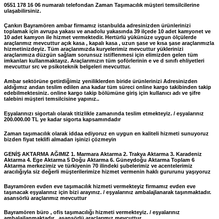
0551 178 16 06 numaralı telefondan Zaman Taşımacılık müşteri temsilcilerine
ulaşabilirsiniz.
Çankırı Bayramören ambar firmamız istanbulda adresinizden ürünlerinizi
toplamak için avrupa yakası ve anadolu yakasında 39 ilçede 10 adet kamyonet ve
10 adet kamyon ile hizmet vermektedir. Hertürlü yükünüze uygun ölçülerde
araçlarımız mevcuttur açık kasa , kapalı kasa , uzun şase ve kısa şase araçlarımızla
hizmetinizdeyiz. Tüm araçlarımızda kuryelerimiz mevcuttur yüklerinizi
araçlarımıza düzgün sağlam sorunsuz istiflenmesi için elimizden gelen tüm
imkanları kullanmaktayız. Araçlarımızın tüm şoförlerinin e ve d sınıfı ehliyetleri
mevcuttur src ve psikoteknik belgeleri mevcuttur.
Ambar sektörüne getirdiğimiz yeniliklerden biride ürünlerinizi Adresinizden
aldığımız andan teslim edilen ana kadar tüm süreci online kargo takibinden takip
edebilmektesiniz. online kargo takip bölümüne giriş için kullanıcı adı ve şifre
talebini müşteri temsilcisine yapınız..
Eşyalarınızı sigortalı olarak titizlikle zamanında teslim etmekteyiz. / eşyalarınız
200.000.00 TL ye kadar sigorta kapsamındadır
Zaman taşımacılık olarak iddaa ediyoruz en uygun en kaliteli hizmeti sunuyoruz
bizden fiyat teklifi almadan işinizi çözmeyin
GENİŞ AKTARMA AĞIMIZ 1. Marmara Aktarma 2. Trakya Aktarma 3. Karadeniz
Aktarma 4. Ege Aktarma 5 Doğu Aktarma 6. Güneydoğu Aktarma Toplam 6
Aktarma merkezimiz ve türkiyenin 70 ilindeki şubelerimiz ve acentelerimiz
aracılığıyla siz değerli müşterilerimize hizmet vermenin haklı gururunu yaşıyoruz
Bayramören evden eve taşımacılık hizmeti vermekteyiz firmamız evden eve
taşınacak eşyalarınız için bizi arayınız. / eşyalarınız ambalajlanarak taşınmaktadır.
asansörlü araçlarımız mevcuttur
Bayramören büro , ofis taşımacılığı hizmeti vermekteyiz. / eşyalarınız
ambalajlanmaktadır , asansörlü araçlarımız mevcuttur