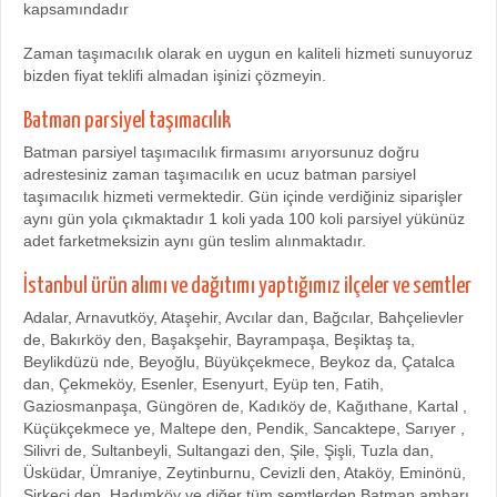
kapsamındadır
Zaman taşımacılık olarak en uygun en kaliteli hizmeti sunuyoruz
bizden fiyat teklifi almadan işinizi çözmeyin.
Batman parsiyel taşımacılık
Batman parsiyel taşımacılık firmasımı arıyorsunuz doğru
adrestesiniz zaman taşımacılık en ucuz batman parsiyel
taşımacılık hizmeti vermektedir. Gün içinde verdiğiniz siparişler
aynı gün yola çıkmaktadır 1 koli yada 100 koli parsiyel yükünüz
adet farketmeksizin aynı gün teslim alınmaktadır.
İstanbul ürün alımı ve dağıtımı yaptığımız ilçeler ve semtler
Adalar, Arnavutköy, Ataşehir, Avcılar dan, Bağcılar, Bahçelievler
de, Bakırköy den, Başakşehir, Bayrampaşa, Beşiktaş ta,
Beylikdüzü nde, Beyoğlu, Büyükçekmece, Beykoz da, Çatalca
dan, Çekmeköy, Esenler, Esenyurt, Eyüp ten, Fatih,
Gaziosmanpaşa, Güngören de, Kadıköy de, Kağıthane, Kartal ,
Küçükçekmece ye, Maltepe den, Pendik, Sancaktepe, Sarıyer ,
Silivri de, Sultanbeyli, Sultangazi den, Şile, Şişli, Tuzla dan,
Üsküdar, Ümraniye, Zeytinburnu, Cevizli den, Ataköy, Eminönü,
Sirkeci den, Hadımköy ve diğer tüm semtlerden Batman ambarı