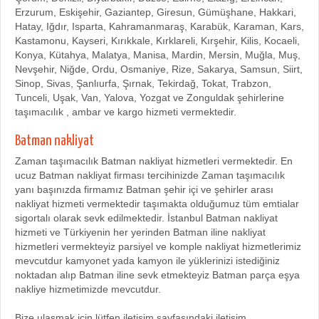
Erzurum, Eskişehir, Gaziantep, Giresun, Gümüşhane, Hakkari,
Hatay, Iğdır, Isparta, Kahramanmaraş, Karabük, Karaman, Kars,
Kastamonu, Kayseri, Kırıkkale, Kırklareli, Kırşehir, Kilis, Kocaeli,
Konya, Kütahya, Malatya, Manisa, Mardin, Mersin, Muğla, Muş,
Nevşehir, Niğde, Ordu, Osmaniye, Rize, Sakarya, Samsun, Siirt,
Sinop, Sivas, Şanlıurfa, Şırnak, Tekirdağ, Tokat, Trabzon,
Tunceli, Uşak, Van, Yalova, Yozgat ve Zonguldak şehirlerine
taşımacılık , ambar ve kargo hizmeti vermektedir.
Batman nakliyat
Zaman taşımacılık Batman nakliyat hizmetleri vermektedir. En
ucuz Batman nakliyat firması tercihinizde Zaman taşımacılık
yanı başınızda firmamız Batman şehir içi ve şehirler arası
nakliyat hizmeti vermektedir taşımakta olduğumuz tüm emtialar
sigortalı olarak sevk edilmektedir. İstanbul Batman nakliyat
hizmeti ve Türkiyenin her yerinden Batman iline nakliyat
hizmetleri vermekteyiz parsiyel ve komple nakliyat hizmetlerimiz
mevcutdur kamyonet yada kamyon ile yüklerinizi istediğiniz
noktadan alıp Batman iline sevk etmekteyiz Batman parça eşya
nakliye hizmetimizde mevcutdur.
Bize ulaşmak için lütfen iletişim sayfasındaki iletişim