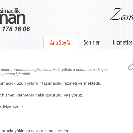
Zama
Şehirler
Hizmetler
Ana Sayfa
 nedir sorusunun en güzel cevabı bir yükün a noktasınan alınıp b
aşınması işlemidir.
macılık uzun yıllardır taşımacılık hizmeti vermektedir.
k hizmeti vermenin haklı gururunu yaşıyoruz.
 ikiye ayrılır
1 araçla yüklenip sevk edilmesine denir.