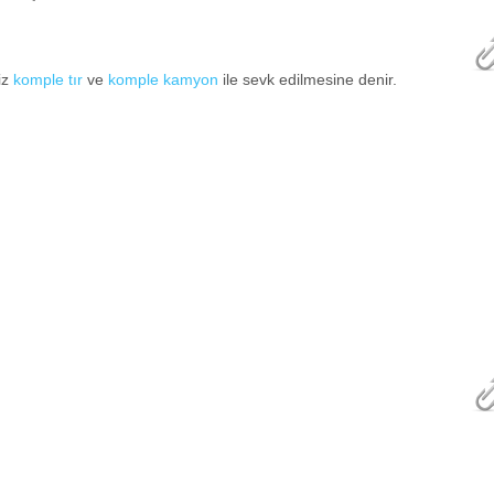
iz
komple tır
ve
komple kamyon
ile sevk edilmesine denir.