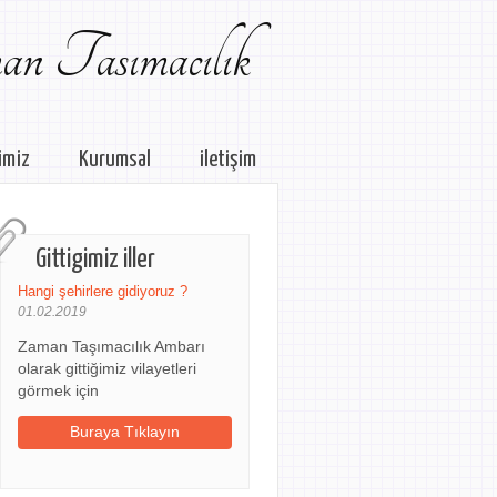
n Tasımacılık
imiz
Kurumsal
iletişim
Gittigimiz iller
Hangi şehirlere gidiyoruz ?
01.02.2019
Zaman Taşımacılık Ambarı
olarak gittiğimiz vilayetleri
görmek için
Buraya Tıklayın