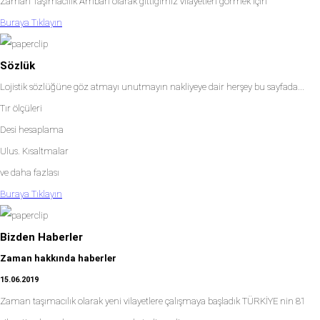
Zaman Taşımacılık Ambarı olarak gittiğimiz vilayetleri görmek için
Buraya Tıklayın
Sözlük
Lojistik sözlüğüne göz atmayı unutmayın nakliyeye dair herşey bu sayfada...
Tır ölçüleri
Desi hesaplama
Ulus. Kısaltmalar
ve daha fazlası
Buraya Tıklayın
Bizden Haberler
Zaman hakkında haberler
15.06.2019
Zaman taşımacılık olarak yeni vilayetlere çalışmaya başladık TÜRKİYE nin 81