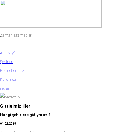
Zaman Tasımacılık
Ana Sayfa
Şehirler
Hizmetlerimiz
Kurumsal
iletişim
Gittigimiz iller
Hangi şehirlere gidiyoruz ?
01.02.2019