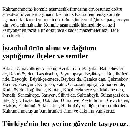
Kahramanmaraş komple taşımacılık firmasımı arıyorsunuz doğru
adrestesiniz zaman taşımacılık en ucuz Kahramanmaraş komple
taşımacılık hizmeti vermektedir. Gün içinde verdiğiniz siparişler aynı
gün yola çıkmaktadır. Komple taşımacılık hizmetinde en az 1
kamyonet en fazla 1 tır dolduracak kadar malzemelerinizi ifade
etmektedir.
İstanbul ürün alımı ve dağıtımı
yaptığımız ilçeler ve semtler
Adalar, Arnavutköy, Ataşehir, Avcılar dan, Bağcılar, Bahçelievler
de, Bakırköy den, Başakşehir, Bayrampaşa, Beşiktaş ta, Beylikdüzü
nde, Beyoğlu, Büyükçekmece, Beykoz da, Çatalca dan, Çekmeköy,
Esenler, Esenyurt, Eyüp ten, Fatih, Gaziosmanpaşa, Güngören de,
Kadıköy de, Kağıthane, Kartal , Küçükçekmece ye, Maltepe den,
Pendik, Sancaktepe, Sarıyer , Silivri de, Sultanbeyli, Sultangazi den,
Şile, Şişli, Tuzla dan, Üsküdar, Ümraniye, Zeytinburnu, Cevizli den,
Ataköy, Eminönü, Sirkeci den, Hadımköy ve diğer tüm semtlerden
Kahramanmaraş ambarı ürünleri alımı ve dağıtımı yapıyoruz.
Türkiye'nin her yerine güvenle taşıyoruz.