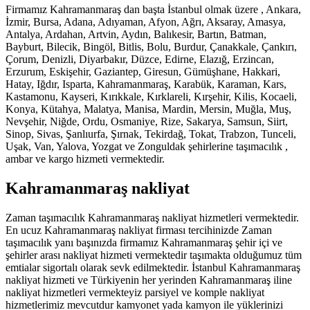
Firmamız Kahramanmaraş dan başta İstanbul olmak üzere , Ankara,
İzmir, Bursa, Adana, Adıyaman, Afyon, Ağrı, Aksaray, Amasya,
Antalya, Ardahan, Artvin, Aydın, Balıkesir, Bartın, Batman,
Bayburt, Bilecik, Bingöl, Bitlis, Bolu, Burdur, Çanakkale, Çankırı,
Çorum, Denizli, Diyarbakır, Düzce, Edirne, Elazığ, Erzincan,
Erzurum, Eskişehir, Gaziantep, Giresun, Gümüşhane, Hakkari,
Hatay, Iğdır, Isparta, Kahramanmaraş, Karabük, Karaman, Kars,
Kastamonu, Kayseri, Kırıkkale, Kırklareli, Kırşehir, Kilis, Kocaeli,
Konya, Kütahya, Malatya, Manisa, Mardin, Mersin, Muğla, Muş,
Nevşehir, Niğde, Ordu, Osmaniye, Rize, Sakarya, Samsun, Siirt,
Sinop, Sivas, Şanlıurfa, Şırnak, Tekirdağ, Tokat, Trabzon, Tunceli,
Uşak, Van, Yalova, Yozgat ve Zonguldak şehirlerine taşımacılık ,
ambar ve kargo hizmeti vermektedir.
Kahramanmaraş nakliyat
Zaman taşımacılık Kahramanmaraş nakliyat hizmetleri vermektedir.
En ucuz Kahramanmaraş nakliyat firması tercihinizde Zaman
taşımacılık yanı başınızda firmamız Kahramanmaraş şehir içi ve
şehirler arası nakliyat hizmeti vermektedir taşımakta olduğumuz tüm
emtialar sigortalı olarak sevk edilmektedir. İstanbul Kahramanmaraş
nakliyat hizmeti ve Türkiyenin her yerinden Kahramanmaraş iline
nakliyat hizmetleri vermekteyiz parsiyel ve komple nakliyat
hizmetlerimiz mevcutdur kamyonet yada kamyon ile yüklerinizi