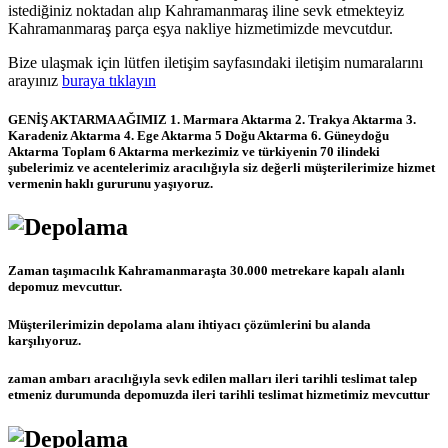
istediğiniz noktadan alıp Kahramanmaraş iline sevk etmekteyiz
Kahramanmaraş parça eşya nakliye hizmetimizde mevcutdur.
Bize ulaşmak için lütfen iletişim sayfasındaki iletişim numaralarını
arayınız
buraya tıklayın
GENİŞ AKTARMA AĞIMIZ 1. Marmara Aktarma 2. Trakya Aktarma 3.
Karadeniz Aktarma 4. Ege Aktarma 5 Doğu Aktarma 6. Güneydoğu
Aktarma Toplam 6 Aktarma merkezimiz ve türkiyenin 70 ilindeki
şubelerimiz ve acentelerimiz aracılığıyla siz değerli müşterilerimize hizmet
vermenin haklı gururunu yaşıyoruz.
Zaman taşımacılık Kahramanmaraşta 30.000 metrekare kapalı alanlı
depomuz mevcuttur.
Müşterilerimizin depolama alanı ihtiyacı çözümlerini bu alanda
karşılıyoruz.
zaman ambarı aracılığıyla sevk edilen malları ileri tarihli teslimat talep
etmeniz durumunda depomuzda ileri tarihli teslimat hizmetimiz mevcuttur