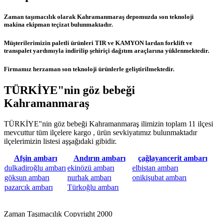
Zaman taşımacılık olarak Kahramanmaraş depomuzda son teknoloji
makina ekipman teçizat bulunmaktadır.
Müşterilerimizin paletli ürünleri TIR ve KAMYON lardan forklift ve
transpalet yardımıyla indirilip şehiriçi dağıtım araçlarına yüklenmektedir.
Firmamız herzaman son teknoloji ürünlerle geliştirilmektedir.
TÜRKİYE"nin göz bebeği
Kahramanmaraş
TÜRKİYE"nin göz bebeği Kahramanmaraş ilimizin toplam 11 ilçesi
mevcuttur tüm ilçelere kargo , ürün sevkiyatımız bulunmaktadır
ilçelerimizin listesi aşşağıdaki gibidir.
Afşin ambarı
Andırın ambarı
çağlayancerit ambarı
dulkadiroğlu ambarı
ekinözü ambarı
elbistan ambarı
göksun ambarı
nurhak ambarı
onikişubat ambarı
pazarcık ambarı
Türkoğlu ambarı
Zaman Taşımacılık Copyright 2000