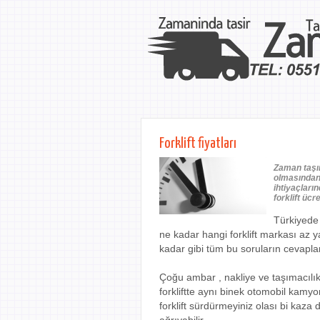
Forklift fiyatları
Zaman taşım
olmasından 
ihtiyaçların
forklift ücr
Türkiyede 
ne kadar hangi forklift markası az ya
kadar gibi tüm bu soruların cevaplar
Çoğu ambar , nakliye ve taşımacılık f
forkliftte aynı binek otomobil kamyon
forklift sürdürmeyiniz olası bi kaza 