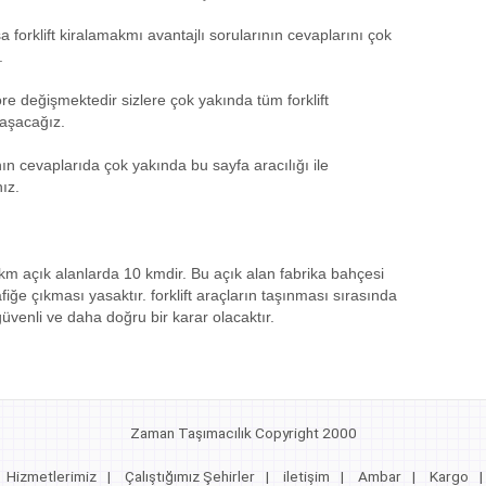
a forklift kiralamakmı avantajlı sorularının cevaplarını çok
.
e göre değişmektedir sizlere çok yakında tüm forklift
laşacağız.
ının cevaplarıda çok yakında bu sayfa aracılığı ile
ız.
 5 km açık alanlarda 10 kmdir. Bu açık alan fabrika bahçesi
afiğe çıkması yasaktır. forklift araçların taşınması sırasında
üvenli ve daha doğru bir karar olacaktır.
Zaman Taşımacılık Copyright 2000
Hizmetlerimiz
|
Çalıştığımız Şehirler
|
iletişim
|
Ambar
|
Kargo
|