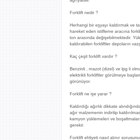
ağrıyabilir.
Forklift nedir ?
Herhangi bir eşyayı kaldırmak ve taş
hareket eden istifleme aracına forkli
ton arasında değişebilmektedir. Yük
kaldırabilen forkliftler depoların vaz
Kaç çeşit forklift vardır ?
Benzinli , mazot (dizel) ve lpg li o
elektrikli forkliftler görülmeye başl
görünüyor.
Forklift ne işe yarar ?
Kaldırdığı ağırlık dikkate alındığınd
ağır malzemenin indirilip kaldırılm
kamyon yüklemeleri ve boşaltmaları 
gerekir.
Forklift ehliyeti nasıl alınır sorus