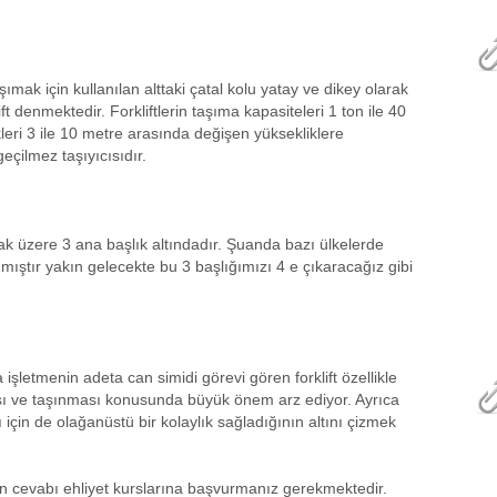
ımak için kullanılan alttaki çatal kolu yatay ve dikey olarak
ft denmektedir. Forkliftlerin taşıma kapasiteleri 1 ton ile 40
leri 3 ile 10 metre arasında değişen yüksekliklere
geçilmez taşıyıcısıdır.
lmak üzere 3 ana başlık altındadır. Şuanda bazı ülkelerde
anmıştır yakın gelecekte bu 3 başlığımızı 4 e çıkaracağız gibi
a işletmenin adeta can simidi görevi gören forklift özellikle
ası ve taşınması konusunda büyük önem arz ediyor. Ayrıca
için de olağanüstü bir kolaylık sağladığının altını çizmek
unun cevabı ehliyet kurslarına başvurmanız gerekmektedir.