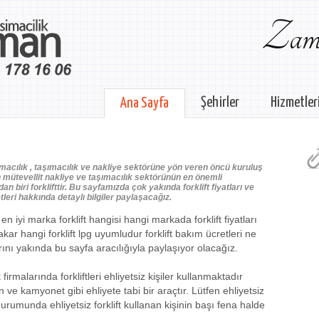
Zama
Şehirler
Hizmetler
Ana Sayfa
acılık , taşımacılık ve nakliye sektörüne yön veren öncü kuruluş
mütevellit nakliye ve taşımacılık sektörünün en önemli
dan biri forklifttir. Bu sayfamızda çok yakında forklift fiyatları ve
etleri hakkında detaylı bilgiler paylaşacağız.
en iyi marka forklift hangisi hangi markada forklift fiyatları
kar hangi forklift lpg uyumludur forklift bakım ücretleri ne
ını yakında bu sayfa aracılığıyla paylaşıyor olacağız.
irmalarında forkliftleri ehliyetsiz kişiler kullanmaktadır
 ve kamyonet gibi ehliyete tabi bir araçtır. Lütfen ehliyetsiz
durumunda ehliyetsiz forklift kullanan kişinin başı fena halde