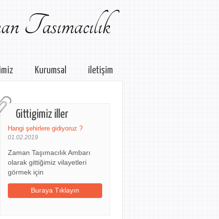
n Tasımacılık
imiz
Kurumsal
iletişim
Gittigimiz iller
Hangi şehirlere gidiyoruz ?
01.02.2019
Zaman Taşımacılık Ambarı
olarak gittiğimiz vilayetleri
görmek için
Buraya Tıklayın