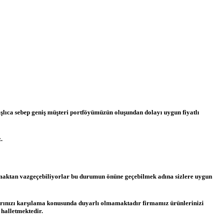
şlıca sebep geniş müşteri portföyümüzün oluşundan dolayı uygun fiyatlı
.
i almaktan vazgeçebiliyorlar bu durumun önüne geçebilmek adına sizlere uygun
ararınızı karşılama konusunda duyarlı olmamaktadır firmamız ürünlerinizi
 halletmektedir.