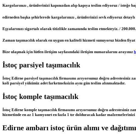
Kargolarınızı , ürünlerinizi kapınızdan alıp kapıya teslim ediyoruz / isteğe b
edirneden başka şehirlerede kargolarınızı , ürünlerinizi sevk ediyoruz detaylı b
Eşyalarınızı sigortalı olarak titizlikle zamanında teslim etmekteyiz. / 200.0
Zaman taşımacılık olarak en uygun en kaliteli hizmeti sunuyoruz bizden fiyat 
Bize ulaşmak için lütfen iletişim sayfasındaki iletişim numaralarını arayınız
b
İstoç parsiyel taşımacılık
İstoç Edirne parsiyel taşımacılık firmasımı arıyorsunuz doğru adrestesiniz za
koli parsiyel yükünüz adet farketmeksizin aynı gün teslim alınmaktadır.
İstoç komple taşımacılık
İstoç Edirne komple taşımacılık firmasımı arıyorsunuz doğru adrestesiniz zam
hizmetinde en az 1 kamyonet en fazla 1 tır dolduracak kadar malzemelerinizi 
Edirne ambarı istoç ürün alımı ve dağıtımı