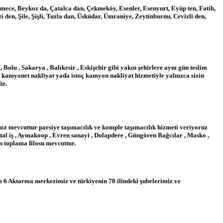
kmece, Beykoz da, Çatalca dan, Çekmeköy, Esenler, Esenyurt, Eyüp ten, Fatih,
den, Şile, Şişli, Tuzla dan, Üsküdar, Ümraniye, Zeytinburnu, Cevizli den,
, Bolu , Sakarya , Balıkesir , Eskişehir gibi yakın şehirlere aynı gün teslim
oç kamyonet nakliyat yada istoç kamyon nakliyat hizmetiyle yalnızca sizin
üz.
ımız mevcuttur parsiye taşımacılık ve komple taşımacılık hizmeti veriyoruz
Metal iş , Aymakoop , Evren sanayi , Dolapdere , Güngören Bağcılar , Masko ,
n toplama filosu mevcuttur.
ktarma merkezimiz ve türkiyenin 70 ilindeki şubelerimiz ve