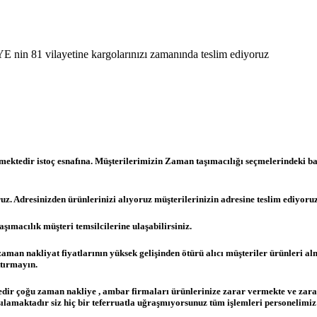
E nin 81 vilayetine kargolarınızı zamanında teslim ediyoruz
mektedir istoç esnafına. Müşterilerimizin Zaman taşımacılığı seçmelerindeki ba
ruz. Adresinizden ürünlerinizi alıyoruz müşterilerinizin adresine teslim ediyoruz
ımacılık müşteri temsilcilerine ulaşabilirsiniz.
u zaman nakliyat fiyatlarının yüksek gelişinden ötürü alıcı müşteriler ürünler
ttırmayın.
ektedir çoğu zaman nakliye , ambar firmaları ürünlerinize zarar vermekte ve z
rşılamaktadır siz hiç bir teferruatla uğraşmıyorsunuz tüm işlemleri personelimiz