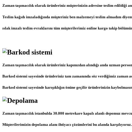
Zaman taşımacılık olarak ürünleriniz müşterinizin adresine teslim edildiği an
Teslim kağıdı imzaladığında müşteriniz ben malzemeyi teslim almadım diyemez b
ıslak imzalı teslim evraklarını tüm müşterilerimiz online kargo takip bölümün
Zaman taşımacılık olarak ürünleriniz kapınızdan alındığı anda uzman persone
Barkod sistemi sayesinde ürünleriniz tam zamanında söz verdiğimiz zaman adr
Barkod sistemi sayesinde karışıklığın önüne geçilir ürünlerinizin kaybolmasın
Zaman taşımacılık istanbulda 30.000 metrekare kapalı alanlı depomuz mevcu
Müşterilerimizin depolama alanı ihtiyacı çözümlerini bu alanda karşılıyoruz.