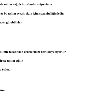
da teslim kağıdı imzalatılır müşterinize
u teslim evrakı sizin için ispat niteliğindedir.
den görebilirler.
limiz tarafından ürünlerinize barkod yapıştırılır
ese teslim edilir
ı önler.
ttur.