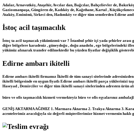
Adalar, Arnavutköy, Ataşehir, Avcılar dan, Bağcılar, Bahçelievler de, Bakırk
Gaziosmanpaşa, Güngören de, Kadıköy de, Kağıthane, Kartal , Küçükçekmece ye, 
Ataköy, Eminönü, Sirkeci den, Hadımköy ve diğer tüm semtlerden Edirne ambar
İstoç acil taşımacılık
İstoç ta acil taşınacak yükünüzmü var ? İstanbul şehir içi yada şehirler arası gi
diğer bölgelere karadeniz , güneydoğu , doğu anadolu , ege bölgelerindeki ille
yükünüz alınarak transfer edilmektedir bu yüzden fiyatlar değişiklik gösterebi
Edirne ambarı ikitelli
Edirne ambarı ikitelli firmamız İkitelli de tüm sanayi sitelerinde adresinizd
ikitelli bölgesinde en uygun fiyatlı Edirne ambarı ikitelli parça yüklerinizi t
Haseyad , Demirciler ve diğer tüm ikitelli sanayi sitelerinden adresten ürün 
büro ve ofis taşımacılık hizmeti vermekteyiz büro ve ofis eşyalarınız ambalaj
GENİŞ AKTARMA AĞIMIZ 1. Marmara Aktarma 2. Trakya Aktarma 3. Karadeni
acentelerimiz aracılığıyla siz değerli müşterilerimize hizmet vermenin haklı