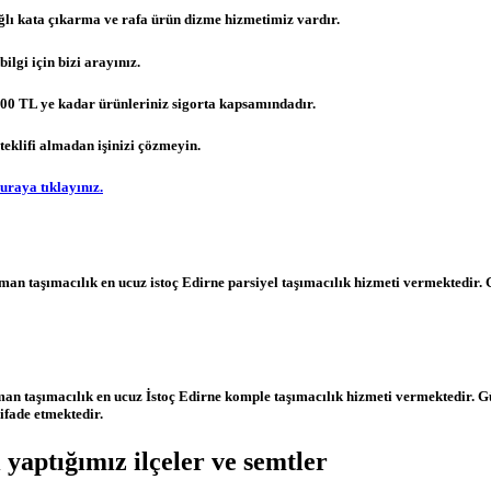
ağlı kata çıkarma ve rafa ürün dizme hizmetimiz vardır.
ilgi için bizi arayınız.
00.00 TL ye kadar ürünleriniz sigorta kapsamındadır.
teklifi almadan işinizi çözmeyin.
uraya tıklayınız.
man taşımacılık en ucuz istoç Edirne parsiyel taşımacılık hizmeti vermektedir. 
an taşımacılık en ucuz İstoç Edirne komple taşımacılık hizmeti vermektedir. Gü
ifade etmektedir.
 yaptığımız ilçeler ve semtler