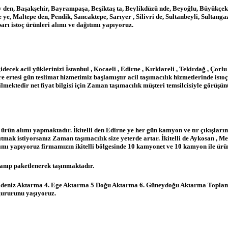
öy den, Başakşehir, Bayrampaşa, Beşiktaş ta, Beylikdüzü nde, Beyoğlu, Büyükçe
Maltepe den, Pendik, Sancaktepe, Sarıyer , Silivri de, Sultanbeyli, Sultangazi 
ı istoç ürünleri alımı ve dağıtımı yapıyoruz.
decek acil yüklerinizi İstanbul , Kocaeli , Edirne , Kırklareli , Tekirdağ , Çorlu 
re ertesi gün teslimat hizmetimiz başlamıştır acil taşımacılık hizmetlerinde ist
lmektedir net fiyat bilgisi için Zaman taşımacılık müşteri temsilcisiyle görüşün
en ürün alımı yapmaktadır. İkitelli den Edirne ye her gün kamyon ve tır çıkışlar
aşıtmak istiyorsanız Zaman taşımacılık size yeterde artar. İkitelli de Aykosan , 
alımı yapıyoruz firmamızın ikitelli bölgesinde 10 kamyonet ve 10 kamyon ile ürü
lanıp paketlenerek taşınmaktadır.
z Aktarma 4. Ege Aktarma 5 Doğu Aktarma 6. Güneydoğu Aktarma Toplam 6 A
 gururunu yaşıyoruz.