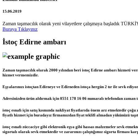
15.06.2019
Zaman taşımacılık olarak yeni vilayetlere çalışmaya başladık TÜRKİY
Buraya Tıklayınız
İstoç Edirne ambarı
Zaman taşımacılık olarak 2000 yılından beri istoç Edirne ambarı hizmeti ver
hizmet vermemizdir.
Eşyalarınızı istoçtan Edirneye ve Edirneden istoça hergün 2 tır ile sevk ediyo
Adresinizden ürün aldırmak için 0551 178 16 06 numaralı telefondan zaman taş
istoç esnafı için satış kısmında nakliyat fiyatlarıda önem arz etmektedir çoğ
fiyatlı hizmet için buradayız firmamızdan fiyat teklifi almadan yükünüzü taşı
istoç esnafı züccaciye gibi elektronik eşya gibi hassas malzemeler sevk etm
sigortalı olarak sevk etmektedir ve zararınızı çalıştığımız sigorta firması ka