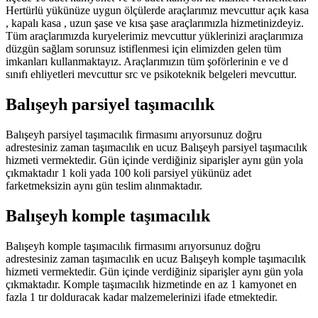
Hertürlü yükünüze uygun ölçülerde araçlarımız mevcuttur açık kasa
, kapalı kasa , uzun şase ve kısa şase araçlarımızla hizmetinizdeyiz.
Tüm araçlarımızda kuryelerimiz mevcuttur yüklerinizi araçlarımıza
düzgün sağlam sorunsuz istiflenmesi için elimizden gelen tüm
imkanları kullanmaktayız. Araçlarımızın tüm şoförlerinin e ve d
sınıfı ehliyetleri mevcuttur src ve psikoteknik belgeleri mevcuttur.
Balışeyh parsiyel taşımacılık
Balışeyh parsiyel taşımacılık firmasımı arıyorsunuz doğru
adrestesiniz zaman taşımacılık en ucuz Balışeyh parsiyel taşımacılık
hizmeti vermektedir. Gün içinde verdiğiniz siparişler aynı gün yola
çıkmaktadır 1 koli yada 100 koli parsiyel yükünüz adet
farketmeksizin aynı gün teslim alınmaktadır.
Balışeyh komple taşımacılık
Balışeyh komple taşımacılık firmasımı arıyorsunuz doğru
adrestesiniz zaman taşımacılık en ucuz Balışeyh komple taşımacılık
hizmeti vermektedir. Gün içinde verdiğiniz siparişler aynı gün yola
çıkmaktadır. Komple taşımacılık hizmetinde en az 1 kamyonet en
fazla 1 tır dolduracak kadar malzemelerinizi ifade etmektedir.