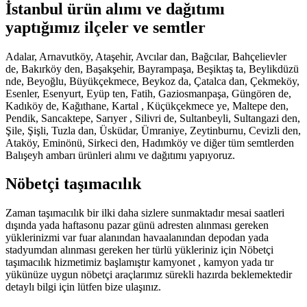
İstanbul ürün alımı ve dağıtımı
yaptığımız ilçeler ve semtler
Adalar, Arnavutköy, Ataşehir, Avcılar dan, Bağcılar, Bahçelievler
de, Bakırköy den, Başakşehir, Bayrampaşa, Beşiktaş ta, Beylikdüzü
nde, Beyoğlu, Büyükçekmece, Beykoz da, Çatalca dan, Çekmeköy,
Esenler, Esenyurt, Eyüp ten, Fatih, Gaziosmanpaşa, Güngören de,
Kadıköy de, Kağıthane, Kartal , Küçükçekmece ye, Maltepe den,
Pendik, Sancaktepe, Sarıyer , Silivri de, Sultanbeyli, Sultangazi den,
Şile, Şişli, Tuzla dan, Üsküdar, Ümraniye, Zeytinburnu, Cevizli den,
Ataköy, Eminönü, Sirkeci den, Hadımköy ve diğer tüm semtlerden
Balışeyh ambarı ürünleri alımı ve dağıtımı yapıyoruz.
Nöbetçi taşımacılık
Zaman taşımacılık bir ilki daha sizlere sunmaktadır mesai saatleri
dışında yada haftasonu pazar günü adresten alınması gereken
yüklerinizmi var fuar alanından havaalanından depodan yada
stadyumdan alınması gereken her türlü yükleriniz için Nöbetçi
taşımacılık hizmetimiz başlamıştır kamyonet , kamyon yada tır
yükünüze uygun nöbetçi araçlarımız sürekli hazırda beklemektedir
detaylı bilgi için lütfen bize ulaşınız.