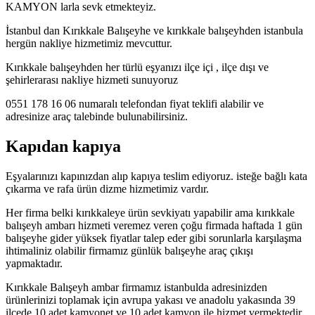
KAMYON larla sevk etmekteyiz.
İstanbul dan Kırıkkale Balışeyhe ve kırıkkale balışeyhden istanbula
hergün nakliye hizmetimiz mevcuttur.
Kırıkkale balışeyhden her türlü eşyanızı ilçe içi , ilçe dışı ve
şehirlerarası nakliye hizmeti sunuyoruz
0551 178 16 06 numaralı telefondan fiyat teklifi alabilir ve
adresinize araç talebinde bulunabilirsiniz.
Kapıdan kapıya
Eşyalarınızı kapınızdan alıp kapıya teslim ediyoruz. isteğe bağlı kata
çıkarma ve rafa ürün dizme hizmetimiz vardır.
Her firma belki kırıkkaleye ürün sevkiyatı yapabilir ama kırıkkale
balışeyh ambarı hizmeti veremez veren çoğu firmada haftada 1 gün
balışeyhe gider yüksek fiyatlar talep eder gibi sorunlarla karşılaşma
ihtimaliniz olabilir firmamız günlük balışeyhe araç çıkışı
yapmaktadır.
Kırıkkale Balışeyh ambar firmamız istanbulda adresinizden
ürünlerinizi toplamak için avrupa yakası ve anadolu yakasında 39
ilçede 10 adet kamyonet ve 10 adet kamyon ile hizmet vermektedir.