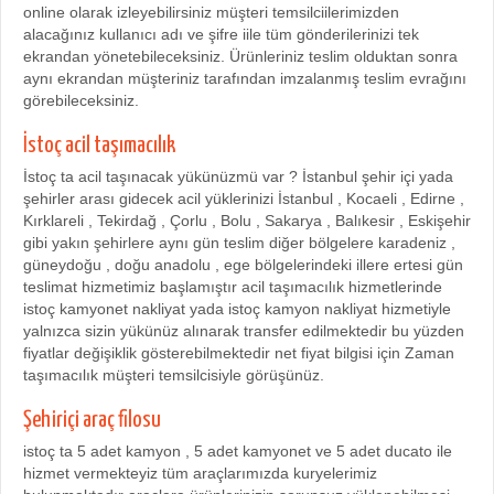
online olarak izleyebilirsiniz müşteri temsilciilerimizden
alacağınız kullanıcı adı ve şifre iile tüm gönderilerinizi tek
ekrandan yönetebileceksiniz. Ürünleriniz teslim olduktan sonra
aynı ekrandan müşteriniz tarafından imzalanmış teslim evrağını
görebileceksiniz.
İstoç acil taşımacılık
İstoç ta acil taşınacak yükünüzmü var ? İstanbul şehir içi yada
şehirler arası gidecek acil yüklerinizi İstanbul , Kocaeli , Edirne ,
Kırklareli , Tekirdağ , Çorlu , Bolu , Sakarya , Balıkesir , Eskişehir
gibi yakın şehirlere aynı gün teslim diğer bölgelere karadeniz ,
güneydoğu , doğu anadolu , ege bölgelerindeki illere ertesi gün
teslimat hizmetimiz başlamıştır acil taşımacılık hizmetlerinde
istoç kamyonet nakliyat yada istoç kamyon nakliyat hizmetiyle
yalnızca sizin yükünüz alınarak transfer edilmektedir bu yüzden
fiyatlar değişiklik gösterebilmektedir net fiyat bilgisi için Zaman
taşımacılık müşteri temsilcisiyle görüşünüz.
Şehiriçi araç filosu
istoç ta 5 adet kamyon , 5 adet kamyonet ve 5 adet ducato ile
hizmet vermekteyiz tüm araçlarımızda kuryelerimiz