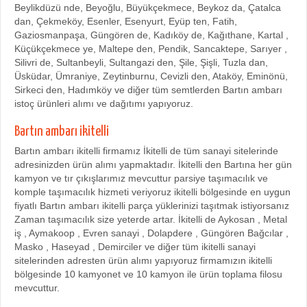
Beylikdüzü nde, Beyoğlu, Büyükçekmece, Beykoz da, Çatalca
dan, Çekmeköy, Esenler, Esenyurt, Eyüp ten, Fatih,
Gaziosmanpaşa, Güngören de, Kadıköy de, Kağıthane, Kartal ,
Küçükçekmece ye, Maltepe den, Pendik, Sancaktepe, Sarıyer ,
Silivri de, Sultanbeyli, Sultangazi den, Şile, Şişli, Tuzla dan,
Üsküdar, Ümraniye, Zeytinburnu, Cevizli den, Ataköy, Eminönü,
Sirkeci den, Hadımköy ve diğer tüm semtlerden Bartın ambarı
istoç ürünleri alımı ve dağıtımı yapıyoruz.
Bartın ambarı ikitelli
Bartın ambarı ikitelli firmamız İkitelli de tüm sanayi sitelerinde
adresinizden ürün alımı yapmaktadır. İkitelli den Bartına her gün
kamyon ve tır çıkışlarımız mevcuttur parsiye taşımacılık ve
komple taşımacılık hizmeti veriyoruz ikitelli bölgesinde en uygun
fiyatlı Bartın ambarı ikitelli parça yüklerinizi taşıtmak istiyorsanız
Zaman taşımacılık size yeterde artar. İkitelli de Aykosan , Metal
iş , Aymakoop , Evren sanayi , Dolapdere , Güngören Bağcılar ,
Masko , Haseyad , Demirciler ve diğer tüm ikitelli sanayi
sitelerinden adresten ürün alımı yapıyoruz firmamızın ikitelli
bölgesinde 10 kamyonet ve 10 kamyon ile ürün toplama filosu
mevcuttur.