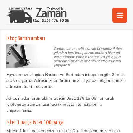
Ana Sayfa
İstoç Bartın ambarı
Şehirler
Zaman taşımacılık olarak firmamız ikibin
yılından beri istoç bartın ambarı hizmeti
Hizmetlerimiz
vermektedir. İstoç esnafına 20 yılı aşkın
senedir hizmet vermenin haklı gururunu
yaşıyoruz.
Kurumsal
Eşyalarınızı istoçtan Bartına ve Bartından istoça hergün 2 tır ile
sevk ediyoruz. Adresinizden ürünlerinizi alıyoruz müşterilerinizin
iletişim
adresine teslim ediyoruz.
Adresinizden ürün aldırmak için 0551 178 16 06 numaralı
telefondan zaman taşımacılık müşteri temsilcilerine
ulaşabilirsiniz.
ister 1 parça ister 100 parça
istoçta 1 koli malzemenizde olsa 100 koli malzemenizde olsa