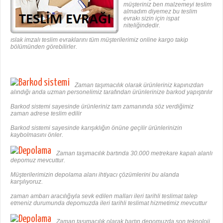
müşteriniz ben malzemeyi teslim
almadım diyemez bu teslim
evrakı sizin için ispat
niteliğindedir.
ıslak imzalı teslim evraklarını tüm müşterilerimiz online kargo takip
bölümünden görebilirler.
Zaman taşımacılık olarak ürünleriniz kapınızdan
alındığı anda uzman personelimiz tarafından ürünlerinize barkod yapıştırılır
Barkod sistemi sayesinde ürünleriniz tam zamanında söz verdiğimiz
zaman adrese teslim edilir
Barkod sistemi sayesinde karışıklığın önüne geçilir ürünlerinizin
kaybolmasını önler.
Zaman taşımacılık bartında 30.000 metrekare kapalı alanlı
depomuz mevcuttur.
Müşterilerimizin depolama alanı ihtiyacı çözümlerini bu alanda
karşılıyoruz.
zaman ambarı aracılığıyla sevk edilen malları ileri tarihli teslimat talep
etmeniz durumunda depomuzda ileri tarihli teslimat hizmetimiz mevcuttur
Zaman taşımacılık olarak bartın depomuzda son teknoloji