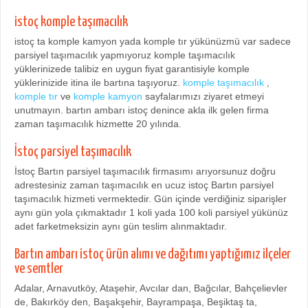
istoç komple taşımacılık
istoç ta komple kamyon yada komple tır yükünüzmü var sadece
parsiyel taşımacılık yapmıyoruz komple taşımacılık
yüklerinizede talibiz en uygun fiyat garantisiyle komple
yüklerinizide itina ile bartına taşıyoruz.
komple taşımacılık
,
komple tır
ve
komple kamyon
sayfalarımızı ziyaret etmeyi
unutmayın. bartın ambarı istoç denince akla ilk gelen firma
zaman taşımacılık hizmette 20 yılında.
İstoç parsiyel taşımacılık
İstoç Bartın parsiyel taşımacılık firmasımı arıyorsunuz doğru
adrestesiniz zaman taşımacılık en ucuz istoç Bartın parsiyel
taşımacılık hizmeti vermektedir. Gün içinde verdiğiniz siparişler
aynı gün yola çıkmaktadır 1 koli yada 100 koli parsiyel yükünüz
adet farketmeksizin aynı gün teslim alınmaktadır.
Bartın ambarı istoç ürün alımı ve dağıtımı yaptığımız ilçeler
ve semtler
Adalar, Arnavutköy, Ataşehir, Avcılar dan, Bağcılar, Bahçelievler
de, Bakırköy den, Başakşehir, Bayrampaşa, Beşiktaş ta,