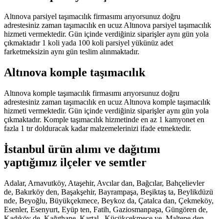
Altınova parsiyel taşımacılık firmasımı arıyorsunuz doğru
adrestesiniz zaman taşımacılık en ucuz Altınova parsiyel taşımacılık
hizmeti vermektedir. Gün içinde verdiğiniz siparişler aynı gün yola
çıkmaktadır 1 koli yada 100 koli parsiyel yükünüz adet
farketmeksizin aynı gün teslim alınmaktadır.
Altınova komple taşımacılık
Altınova komple taşımacılık firmasımı arıyorsunuz doğru
adrestesiniz zaman taşımacılık en ucuz Altınova komple taşımacılık
hizmeti vermektedir. Gün içinde verdiğiniz siparişler aynı gün yola
çıkmaktadır. Komple taşımacılık hizmetinde en az 1 kamyonet en
fazla 1 tır dolduracak kadar malzemelerinizi ifade etmektedir.
İstanbul ürün alımı ve dağıtımı
yaptığımız ilçeler ve semtler
Adalar, Arnavutköy, Ataşehir, Avcılar dan, Bağcılar, Bahçelievler
de, Bakırköy den, Başakşehir, Bayrampaşa, Beşiktaş ta, Beylikdüzü
nde, Beyoğlu, Büyükçekmece, Beykoz da, Çatalca dan, Çekmeköy,
Esenler, Esenyurt, Eyüp ten, Fatih, Gaziosmanpaşa, Güngören de,
Kadıköy de, Kağıthane, Kartal , Küçükçekmece ye, Maltepe den,