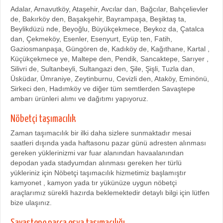
Adalar, Arnavutköy, Ataşehir, Avcılar dan, Bağcılar, Bahçelievler
de, Bakırköy den, Başakşehir, Bayrampaşa, Beşiktaş ta,
Beylikdüzü nde, Beyoğlu, Büyükçekmece, Beykoz da, Çatalca
dan, Çekmeköy, Esenler, Esenyurt, Eyüp ten, Fatih,
Gaziosmanpaşa, Güngören de, Kadıköy de, Kağıthane, Kartal ,
Küçükçekmece ye, Maltepe den, Pendik, Sancaktepe, Sarıyer ,
Silivri de, Sultanbeyli, Sultangazi den, Şile, Şişli, Tuzla dan,
Üsküdar, Ümraniye, Zeytinburnu, Cevizli den, Ataköy, Eminönü,
Sirkeci den, Hadımköy ve diğer tüm semtlerden Savaştepe
ambarı ürünleri alımı ve dağıtımı yapıyoruz.
Nöbetçi taşımacılık
Zaman taşımacılık bir ilki daha sizlere sunmaktadır mesai
saatleri dışında yada haftasonu pazar günü adresten alınması
gereken yüklerinizmi var fuar alanından havaalanından
depodan yada stadyumdan alınması gereken her türlü
yükleriniz için Nöbetçi taşımacılık hizmetimiz başlamıştır
kamyonet , kamyon yada tır yükünüze uygun nöbetçi
araçlarımız sürekli hazırda beklemektedir detaylı bilgi için lütfen
bize ulaşınız.
Savaştepe parça eşya taşımacılığı