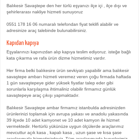
Balıkesir Savaştepe den her türlü eşyanızı ilçe içi , ilçe dışı ve
şehirlerarası nakliye hizmeti sunuyoruz
0551 178 16 06 numaralı telefondan fiyat teklifi alabilir ve
adresinize araç talebinde bulunabilirsiniz.
Kapıdan kapıya
Eşyalarınızı kapınızdan alıp kapıya teslim ediyoruz. isteğe bağlı
kata çıkarma ve rafa ürün dizme hizmetimiz vardır.
Her firma belki balıkesire ürün sevkiyatı yapabilir ama balıkesir
savaştepe ambarı hizmeti veremez veren çoğu firmada haftada
1 gün savaştepeye gider yüksek fiyatlar talep eder gibi
sorunlarla karşılaşma ihtimaliniz olabilir firmamız günlük
savaştepeye araç çıkışı yapmaktadır.
Balıkesir Savaştepe ambar firmamız istanbulda adresinizden
ürünlerinizi toplamak için avrupa yakası ve anadolu yakasında
39 ilçede 10 adet kamyonet ve 10 adet kamyon ile hizmet
vermektedir. Hertürlü yükünüze uygun ölçülerde araçlarımız
mevcuttur açık kasa , kapalı kasa , uzun şase ve kısa şase
araçlarımızla hizmetinizdeyiz. Tüm araçlarımızda kuryelerimiz