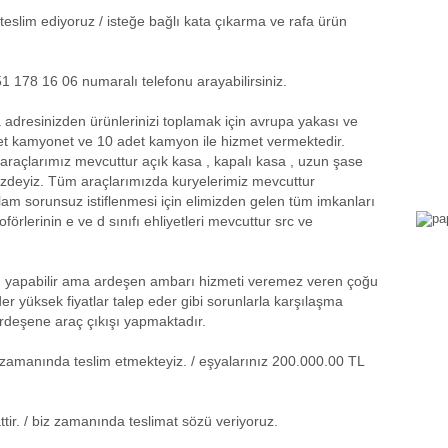
teslim ediyoruz / isteğe bağlı kata çıkarma ve rafa ürün
1 178 16 06 numaralı telefonu arayabilirsiniz.
adresinizden ürünlerinizi toplamak için avrupa yakası ve
et kamyonet ve 10 adet kamyon ile hizmet vermektedir.
araçlarımız mevcuttur açık kasa , kapalı kasa , uzun şase
izdeyiz. Tüm araçlarımızda kuryelerimiz mevcuttur
lam sorunsuz istiflenmesi için elimizden gelen tüm imkanları
örlerinin e ve d sınıfı ehliyetleri mevcuttur src ve
atı yapabilir ama ardeşen ambarı hizmeti veremez veren çoğu
r yüksek fiyatlar talep eder gibi sorunlarla karşılaşma
 ardeşene araç çıkışı yapmaktadır.
kle zamanında teslim etmekteyiz. / eşyalarınız 200.000.00 TL
tir. / biz zamanında teslimat sözü veriyoruz.