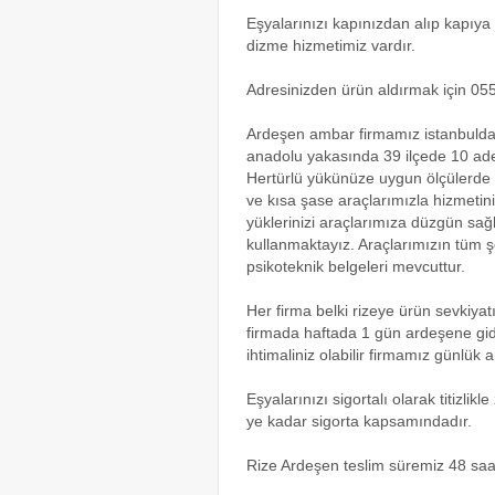
Eşyalarınızı kapınızdan alıp kapıya 
dizme hizmetimiz vardır.
Adresinizden ürün aldırmak için 055
Ardeşen ambar firmamız istanbulda 
anadolu yakasında 39 ilçede 10 ad
Hertürlü yükünüze uygun ölçülerde 
ve kısa şase araçlarımızla hizmetin
yüklerinizi araçlarımıza düzgün sağ
kullanmaktayız. Araçlarımızın tüm şof
psikoteknik belgeleri mevcuttur.
Her firma belki rizeye ürün sevkiy
firmada haftada 1 gün ardeşene gide
ihtimaliniz olabilir firmamız günlük
Eşyalarınızı sigortalı olarak titizli
ye kadar sigorta kapsamındadır.
Rize Ardeşen teslim süremiz 48 saat