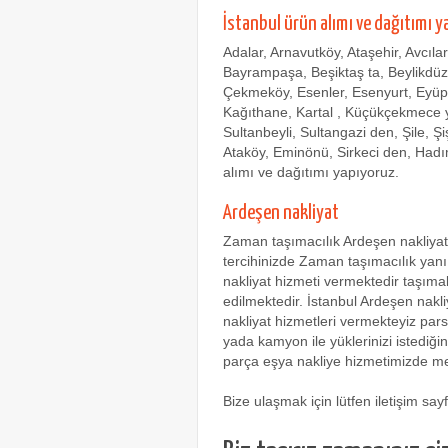
İstanbul ürün alımı ve dağıtımı y
Adalar, Arnavutköy, Ataşehir, Avcıla
Bayrampaşa, Beşiktaş ta, Beylikdü
Çekmeköy, Esenler, Esenyurt, Eyüp
Kağıthane, Kartal , Küçükçekmece ye
Sultanbeyli, Sultangazi den, Şile, Ş
Ataköy, Eminönü, Sirkeci den, Had
alımı ve dağıtımı yapıyoruz.
Ardeşen nakliyat
Zaman taşımacılık Ardeşen nakliyat 
tercihinizde Zaman taşımacılık yanı
nakliyat hizmeti vermektedir taşıma
edilmektedir. İstanbul Ardeşen nakl
nakliyat hizmetleri vermekteyiz par
yada kamyon ile yüklerinizi istediğ
parça eşya nakliye hizmetimizde m
Bize ulaşmak için lütfen iletişim sa