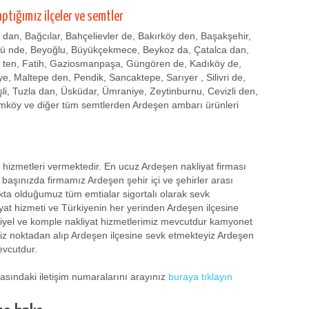
aptığımız ilçeler ve semtler
r dan, Bağcılar, Bahçelievler de, Bakırköy den, Başakşehir,
zü nde, Beyoğlu, Büyükçekmece, Beykoz da, Çatalca dan,
 ten, Fatih, Gaziosmanpaşa, Güngören de, Kadıköy de,
, Maltepe den, Pendik, Sancaktepe, Sarıyer , Silivri de,
işli, Tuzla dan, Üsküdar, Ümraniye, Zeytinburnu, Cevizli den,
ımköy ve diğer tüm semtlerden Ardeşen ambarı ürünleri
hizmetleri vermektedir. En ucuz Ardeşen nakliyat firması
 başınızda firmamız Ardeşen şehir içi ve şehirler arası
kta olduğumuz tüm emtialar sigortalı olarak sevk
iyat hizmeti ve Türkiyenin her yerinden Ardeşen ilçesine
siyel ve komple nakliyat hizmetlerimiz mevcutdur kamyonet
iniz noktadan alıp Ardeşen ilçesine sevk etmekteyiz Ardeşen
evcutdur.
yfasındaki iletişim numaralarını arayınız
buraya tıklayın