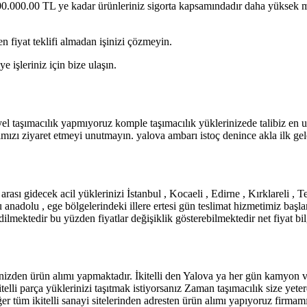
/ 200.000.00 TL ye kadar ürünleriniz sigorta kapsamındadır daha yüksek me
 fiyat teklifi almadan işinizi çözmeyin.
e işleriniz için bize ulaşın.
 taşımacılık yapmıyoruz komple taşımacılık yüklerinizede talibiz en uyg
ımızı ziyaret etmeyi unutmayın. yalova ambarı istoç denince akla ilk gel
arası gidecek acil yüklerinizi İstanbul , Kocaeli , Edirne , Kırklareli , T
anadolu , ege bölgelerindeki illere ertesi gün teslimat hizmetimiz başla
ilmektedir bu yüzden fiyatlar değişiklik gösterebilmektedir net fiyat bil
sinizden ürün alımı yapmaktadır. İkitelli den Yalova ya her gün kamyon v
telli parça yüklerinizi taşıtmak istiyorsanız Zaman taşımacılık size yete
r tüm ikitelli sanayi sitelerinden adresten ürün alımı yapıyoruz firma