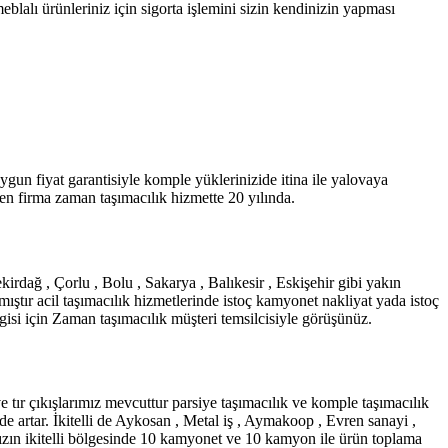
blalı ürünleriniz için sigorta işlemini sizin kendinizin yapması
un fiyat garantisiyle komple yüklerinizide itina ile yalovaya
en firma zaman taşımacılık hizmette 20 yılında.
ekirdağ , Çorlu , Bolu , Sakarya , Balıkesir , Eskişehir gibi yakın
mıştır acil taşımacılık hizmetlerinde istoç kamyonet nakliyat yada istoç
gisi için Zaman taşımacılık müşteri temsilcisiyle görüşünüz.
e tır çıkışlarımız mevcuttur parsiye taşımacılık ve komple taşımacılık
rde artar. İkitelli de Aykosan , Metal iş , Aymakoop , Evren sanayi ,
mızın ikitelli bölgesinde 10 kamyonet ve 10 kamyon ile ürün toplama