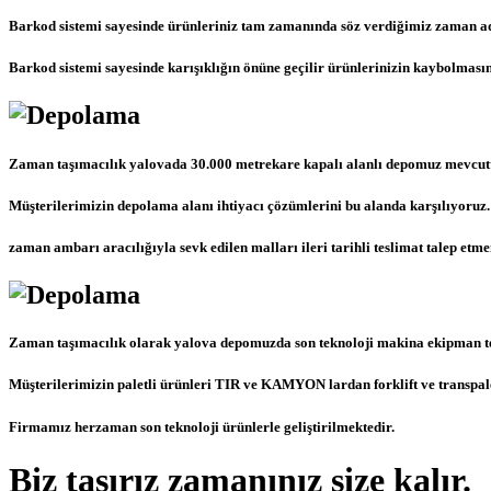
Barkod sistemi sayesinde ürünleriniz tam zamanında söz verdiğimiz zaman adr
Barkod sistemi sayesinde karışıklığın önüne geçilir ürünlerinizin kaybolmasın
Zaman taşımacılık yalovada 30.000 metrekare kapalı alanlı depomuz mevcutt
Müşterilerimizin depolama alanı ihtiyacı çözümlerini bu alanda karşılıyoruz.
zaman ambarı aracılığıyla sevk edilen malları ileri tarihli teslimat talep et
Zaman taşımacılık olarak yalova depomuzda son teknoloji makina ekipman t
Müşterilerimizin paletli ürünleri TIR ve KAMYON lardan forklift ve transpale
Firmamız herzaman son teknoloji ürünlerle geliştirilmektedir.
Biz tasırız zamanınız size kalır.