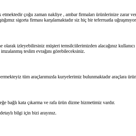
vk etmektedir çoğu zaman nakliye , ambar firmaları ürünlerinize zarar 
ıştığımız sigorta firması karşılamaktadır siz hiç bir teferruatla uğraşmıy
e olarak izleyebilirsiniz müşteri temsilciilerimizden alacağınız kullanıcı
 imzalanmış teslim evrağını görebileceksiniz.
vermekteyiz tüm araçlarımızda kuryelerimiz bulunmaktadır araçlara ürün
steğe bağlı kata çıkarma ve rafa ürün dizme hizmetimiz vardır.
taylı bilgi için bizi arayınız.