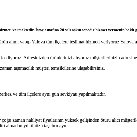
izmeti vermektedir. İstoç esnafına 20 yılı aşkın senedir hizmet vermenin haklı
 ürün alımı yapıp Yalova tüm ilçelere teslimat hizmeti veriyoruz Yalo
vk ediyoruz. Adresinizden ürünlerinizi alıyoruz müşterilerinizin adresine
man taşımacılık müşteri temsilcilerine ulaşabilirsiniz.
erkez ve tüm ilçelere aynı gün sevkiyatı yapılmaktadır.
dir çoğu zaman nakliyat fiyatlarının yüksek gelişinden ötürü alıcı müşt
klifi almadan yükünüzü taşıttırmayın.