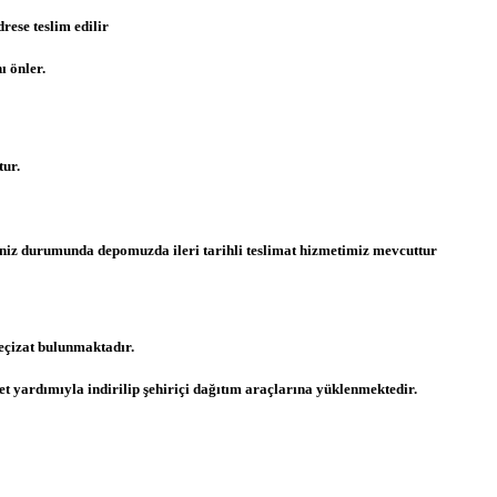
ese teslim edilir
ı önler.
ur.
meniz durumunda depomuzda ileri tarihli teslimat hizmetimiz mevcuttur
eçizat bulunmaktadır.
t yardımıyla indirilip şehiriçi dağıtım araçlarına yüklenmektedir.