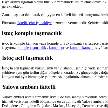
Eşyalarınızı sigortalı olarak titizlikle zamanında teslim etmekteyiz. 
gerekmektedir.
Zaman taşımacılık olarak en uygun en kaliteli hizmeti sunuyoruz bizden
Firmamız
ikitelli şehir içi nakliye
hizmetide vermektedir. Şehiriçi nakliy
istoç komple taşımacılık
istoç ta komple kamyon yada komple tır yükünüzmü var sadece parsiyel
taşıyoruz.
komple taşımacılık
,
komple tır
ve
komple kamyon
sayfalar
İstoç acil taşımacılık
İstoç ta acil taşınacak yükünüzmü var ? İstanbul şehir içi yada şehirler 
şehirlere aynı gün teslim diğer bölgelere karadeniz , güneydoğu , doğu 
kamyon nakliyat hizmetiyle yalnızca sizin yükünüz alınarak transfer ed
Yalova ambarı ikitelli
Yalova ambarı ikitelli firmamız İkitelli de tüm sanayi sitelerinde adre
hizmeti veriyoruz ikitelli bölgesinde en uygun fiyatlı Yalova ambarı iki
Dolapdere , Güngören Bağcılar , Masko , Haseyad , Demirciler ve diğe