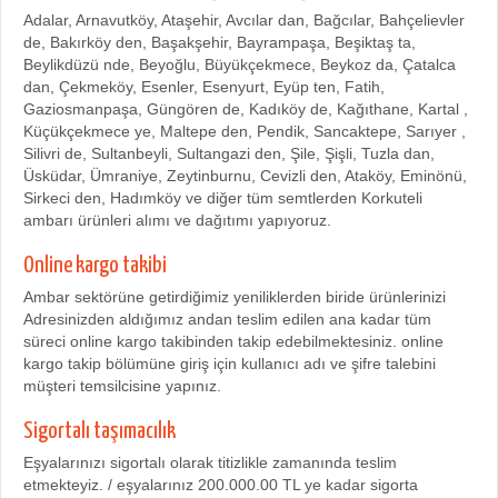
Adalar, Arnavutköy, Ataşehir, Avcılar dan, Bağcılar, Bahçelievler
de, Bakırköy den, Başakşehir, Bayrampaşa, Beşiktaş ta,
Beylikdüzü nde, Beyoğlu, Büyükçekmece, Beykoz da, Çatalca
dan, Çekmeköy, Esenler, Esenyurt, Eyüp ten, Fatih,
Gaziosmanpaşa, Güngören de, Kadıköy de, Kağıthane, Kartal ,
Küçükçekmece ye, Maltepe den, Pendik, Sancaktepe, Sarıyer ,
Silivri de, Sultanbeyli, Sultangazi den, Şile, Şişli, Tuzla dan,
Üsküdar, Ümraniye, Zeytinburnu, Cevizli den, Ataköy, Eminönü,
Sirkeci den, Hadımköy ve diğer tüm semtlerden Korkuteli
ambarı ürünleri alımı ve dağıtımı yapıyoruz.
Online kargo takibi
Ambar sektörüne getirdiğimiz yeniliklerden biride ürünlerinizi
Adresinizden aldığımız andan teslim edilen ana kadar tüm
süreci online kargo takibinden takip edebilmektesiniz. online
kargo takip bölümüne giriş için kullanıcı adı ve şifre talebini
müşteri temsilcisine yapınız.
Sigortalı taşımacılık
Eşyalarınızı sigortalı olarak titizlikle zamanında teslim
etmekteyiz. / eşyalarınız 200.000.00 TL ye kadar sigorta