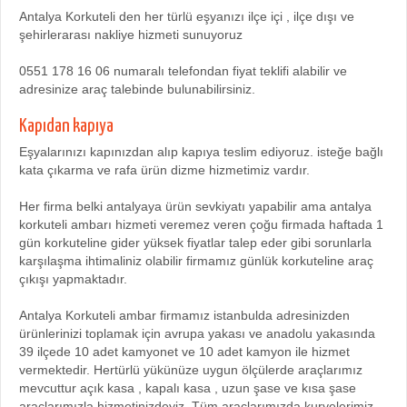
Antalya Korkuteli den her türlü eşyanızı ilçe içi , ilçe dışı ve
şehirlerarası nakliye hizmeti sunuyoruz
0551 178 16 06 numaralı telefondan fiyat teklifi alabilir ve
adresinize araç talebinde bulunabilirsiniz.
Kapıdan kapıya
Eşyalarınızı kapınızdan alıp kapıya teslim ediyoruz. isteğe bağlı
kata çıkarma ve rafa ürün dizme hizmetimiz vardır.
Her firma belki antalyaya ürün sevkiyatı yapabilir ama antalya
korkuteli ambarı hizmeti veremez veren çoğu firmada haftada 1
gün korkuteline gider yüksek fiyatlar talep eder gibi sorunlarla
karşılaşma ihtimaliniz olabilir firmamız günlük korkuteline araç
çıkışı yapmaktadır.
Antalya Korkuteli ambar firmamız istanbulda adresinizden
ürünlerinizi toplamak için avrupa yakası ve anadolu yakasında
39 ilçede 10 adet kamyonet ve 10 adet kamyon ile hizmet
vermektedir. Hertürlü yükünüze uygun ölçülerde araçlarımız
mevcuttur açık kasa , kapalı kasa , uzun şase ve kısa şase
araçlarımızla hizmetinizdeyiz. Tüm araçlarımızda kuryelerimiz