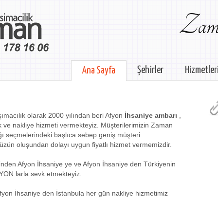
Zama
Şehirler
Hizmetler
Ana Sayfa
ımacılık olarak 2000 yılından beri Afyon
İhsaniye ambarı
,
k ve nakliye hizmeti vermekteyiz. Müşterilerimizin Zaman
ğı seçmelerindeki başlıca sebep geniş müşteri
üzün oluşundan dolayı uygun fiyatlı hizmet vermemizdir.
rinden Afyon İhsaniye ye ve Afyon İhsaniye den Türkiyenin
YON larla sevk etmekteyiz.
fyon İhsaniye den İstanbula her gün nakliye hizmetimiz