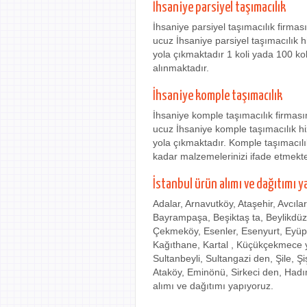
İhsaniye parsiyel taşımacılık
İhsaniye parsiyel taşımacılık firma
ucuz İhsaniye parsiyel taşımacılık h
yola çıkmaktadır 1 koli yada 100 ko
alınmaktadır.
İhsaniye komple taşımacılık
İhsaniye komple taşımacılık firmas
ucuz İhsaniye komple taşımacılık hi
yola çıkmaktadır. Komple taşımacılı
kadar malzemelerinizi ifade etmekte
İstanbul ürün alımı ve dağıtımı y
Adalar, Arnavutköy, Ataşehir, Avcıla
Bayrampaşa, Beşiktaş ta, Beylikdü
Çekmeköy, Esenler, Esenyurt, Eyüp
Kağıthane, Kartal , Küçükçekmece ye
Sultanbeyli, Sultangazi den, Şile, Ş
Ataköy, Eminönü, Sirkeci den, Hadı
alımı ve dağıtımı yapıyoruz.