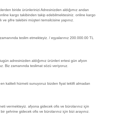
klerden biride ürünlerinizi Adresinizden aldığımız andan
online kargo takibinden takip edebilmektesiniz. online kargo
ı ve şifre talebini müşteri temsilcisine yapınız.
kle zamanında teslim etmekteyiz. / eşyalarınız 200.000.00 TL
 Bugün adresinizden aldığımız ürünleri ertesi gün afyon
uz. Biz zamanında teslimat sözü veriyoruz.
n kaliteli hizmeti sunuyoruz bizden fiyat teklifi almadan
zmeti vermekteyiz. afyona gidecek ofis ve bürolarınız için
r şehrine gidecek ofis ve bürolarınız için bizi arayınız.