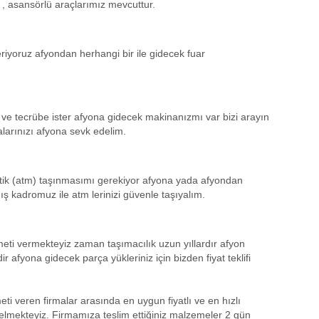
, asansörlü araçlarımız mevcuttur.
eriyoruz afyondan herhangi bir ile gidecek fuar
 ve tecrübe ister afyona gidecek makinanızmı var bizi arayın
larınızı afyona sevk edelim.
ik (atm) taşınmasımı gerekiyor afyona yada afyondan
ış kadromuz ile atm lerinizi güvenle taşıyalım.
meti vermekteyiz zaman taşımacılık uzun yıllardır afyon
 afyona gidecek parça yükleriniz için bizden fiyat teklifi
ti veren firmalar arasında en uygun fiyatlı ve en hızlı
elmekteyiz. Firmamıza teslim ettiğiniz malzemeler 2 gün