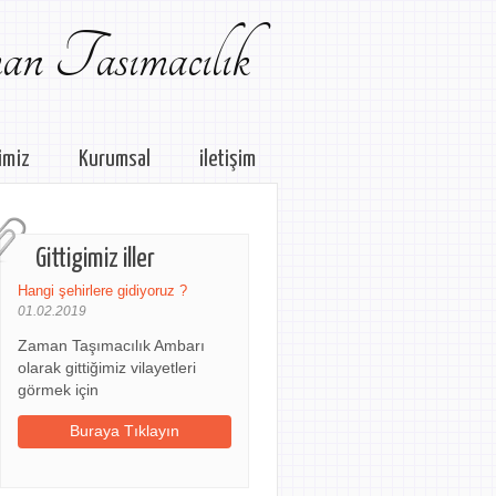
n Tasımacılık
imiz
Kurumsal
iletişim
Gittigimiz iller
Hangi şehirlere gidiyoruz ?
01.02.2019
Zaman Taşımacılık Ambarı
olarak gittiğimiz vilayetleri
görmek için
Buraya Tıklayın