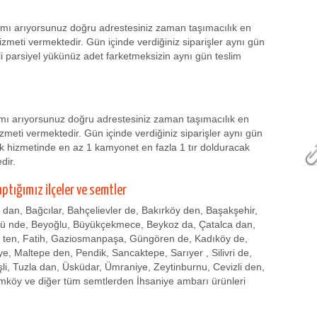
sımı arıyorsunuz doğru adrestesiniz zaman taşımacılık en
izmeti vermektedir. Gün içinde verdiğiniz siparişler aynı gün
li parsiyel yükünüz adet farketmeksizin aynı gün teslim
ımı arıyorsunuz doğru adrestesiniz zaman taşımacılık en
zmeti vermektedir. Gün içinde verdiğiniz siparişler aynı gün
k hizmetinde en az 1 kamyonet en fazla 1 tır dolduracak
dir.
aptığımız ilçeler ve semtler
r dan, Bağcılar, Bahçelievler de, Bakırköy den, Başakşehir,
zü nde, Beyoğlu, Büyükçekmece, Beykoz da, Çatalca dan,
 ten, Fatih, Gaziosmanpaşa, Güngören de, Kadıköy de,
, Maltepe den, Pendik, Sancaktepe, Sarıyer , Silivri de,
işli, Tuzla dan, Üsküdar, Ümraniye, Zeytinburnu, Cevizli den,
mköy ve diğer tüm semtlerden İhsaniye ambarı ürünleri