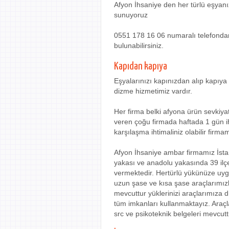
Afyon İhsaniye den her türlü eşyanızı 
sunuyoruz
0551 178 16 06 numaralı telefondan f
bulunabilirsiniz.
Kapıdan kapıya
Eşyalarınızı kapınızdan alıp kapıya 
dizme hizmetimiz vardır.
Her firma belki afyona ürün sevkiya
veren çoğu firmada haftada 1 gün ih
karşılaşma ihtimaliniz olabilir firm
Afyon İhsaniye ambar firmamız İstan
yakası ve anadolu yakasında 39 il
vermektedir. Hertürlü yükünüze uygu
uzun şase ve kısa şase araçlarımız
mevcuttur yüklerinizi araçlarımıza 
tüm imkanları kullanmaktayız. Araçla
src ve psikoteknik belgeleri mevcutt