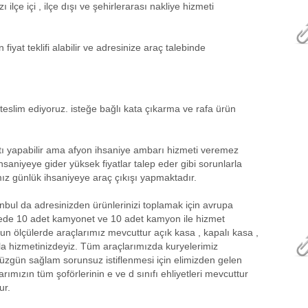
ilçe içi , ilçe dışı ve şehirlerarası nakliye hizmeti
iyat teklifi alabilir ve adresinize araç talebinde
teslim ediyoruz. isteğe bağlı kata çıkarma ve rafa ürün
tı yapabilir ama afyon ihsaniye ambarı hizmeti veremez
saniyeye gider yüksek fiyatlar talep eder gibi sorunlarla
amız günlük ihsaniyeye araç çıkışı yapmaktadır.
bul da adresinizden ürünlerinizi toplamak için avrupa
çede 10 adet kamyonet ve 10 adet kamyon ile hizmet
n ölçülerde araçlarımız mevcuttur açık kasa , kapalı kasa ,
la hizmetinizdeyiz. Tüm araçlarımızda kuryelerimiz
düzgün sağlam sorunsuz istiflenmesi için elimizden gelen
rımızın tüm şoförlerinin e ve d sınıfı ehliyetleri mevcuttur
ur.