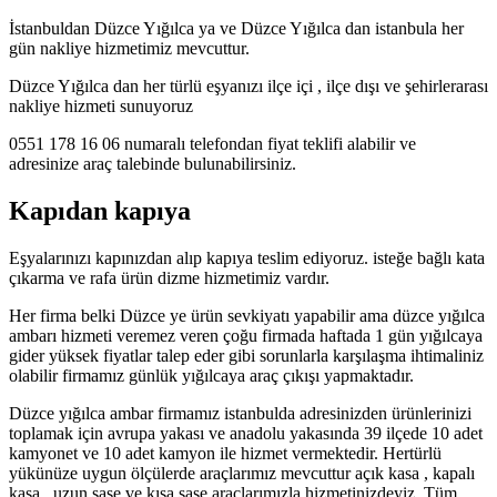
İstanbuldan Düzce Yığılca ya ve Düzce Yığılca dan istanbula her
gün nakliye hizmetimiz mevcuttur.
Düzce Yığılca dan her türlü eşyanızı ilçe içi , ilçe dışı ve şehirlerarası
nakliye hizmeti sunuyoruz
0551 178 16 06 numaralı telefondan fiyat teklifi alabilir ve
adresinize araç talebinde bulunabilirsiniz.
Kapıdan kapıya
Eşyalarınızı kapınızdan alıp kapıya teslim ediyoruz. isteğe bağlı kata
çıkarma ve rafa ürün dizme hizmetimiz vardır.
Her firma belki Düzce ye ürün sevkiyatı yapabilir ama düzce yığılca
ambarı hizmeti veremez veren çoğu firmada haftada 1 gün yığılcaya
gider yüksek fiyatlar talep eder gibi sorunlarla karşılaşma ihtimaliniz
olabilir firmamız günlük yığılcaya araç çıkışı yapmaktadır.
Düzce yığılca ambar firmamız istanbulda adresinizden ürünlerinizi
toplamak için avrupa yakası ve anadolu yakasında 39 ilçede 10 adet
kamyonet ve 10 adet kamyon ile hizmet vermektedir. Hertürlü
yükünüze uygun ölçülerde araçlarımız mevcuttur açık kasa , kapalı
kasa , uzun şase ve kısa şase araçlarımızla hizmetinizdeyiz. Tüm