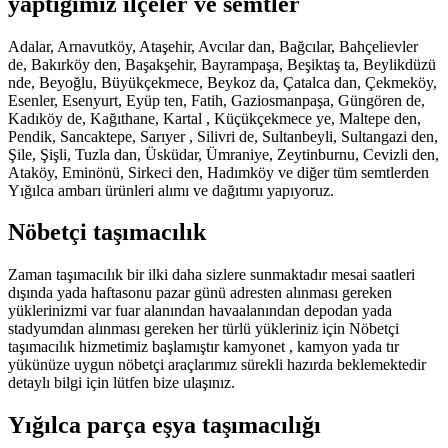
yaptığımız ilçeler ve semtler
Adalar, Arnavutköy, Ataşehir, Avcılar dan, Bağcılar, Bahçelievler
de, Bakırköy den, Başakşehir, Bayrampaşa, Beşiktaş ta, Beylikdüzü
nde, Beyoğlu, Büyükçekmece, Beykoz da, Çatalca dan, Çekmeköy,
Esenler, Esenyurt, Eyüp ten, Fatih, Gaziosmanpaşa, Güngören de,
Kadıköy de, Kağıthane, Kartal , Küçükçekmece ye, Maltepe den,
Pendik, Sancaktepe, Sarıyer , Silivri de, Sultanbeyli, Sultangazi den,
Şile, Şişli, Tuzla dan, Üsküdar, Ümraniye, Zeytinburnu, Cevizli den,
Ataköy, Eminönü, Sirkeci den, Hadımköy ve diğer tüm semtlerden
Yığılca ambarı ürünleri alımı ve dağıtımı yapıyoruz.
Nöbetçi taşımacılık
Zaman taşımacılık bir ilki daha sizlere sunmaktadır mesai saatleri
dışında yada haftasonu pazar günü adresten alınması gereken
yüklerinizmi var fuar alanından havaalanından depodan yada
stadyumdan alınması gereken her türlü yükleriniz için Nöbetçi
taşımacılık hizmetimiz başlamıştır kamyonet , kamyon yada tır
yükünüze uygun nöbetçi araçlarımız sürekli hazırda beklemektedir
detaylı bilgi için lütfen bize ulaşınız.
Yığılca parça eşya taşımacılığı