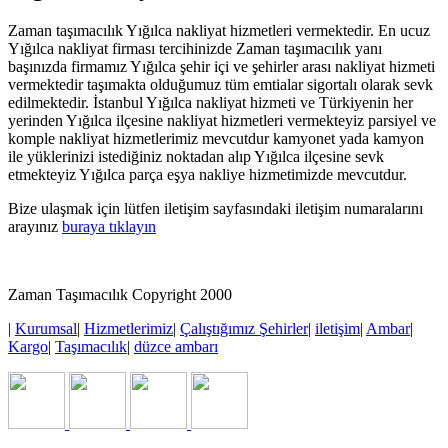
Zaman taşımacılık Yığılca nakliyat hizmetleri vermektedir. En ucuz
Yığılca nakliyat firması tercihinizde Zaman taşımacılık yanı
başınızda firmamız Yığılca şehir içi ve şehirler arası nakliyat hizmeti
vermektedir taşımakta olduğumuz tüm emtialar sigortalı olarak sevk
edilmektedir. İstanbul Yığılca nakliyat hizmeti ve Türkiyenin her
yerinden Yığılca ilçesine nakliyat hizmetleri vermekteyiz parsiyel ve
komple nakliyat hizmetlerimiz mevcutdur kamyonet yada kamyon
ile yüklerinizi istediğiniz noktadan alıp Yığılca ilçesine sevk
etmekteyiz Yığılca parça eşya nakliye hizmetimizde mevcutdur.
Bize ulaşmak için lütfen iletişim sayfasındaki iletişim numaralarını
arayınız
buraya tıklayın
Zaman Taşımacılık Copyright 2000
|
Kurumsal
|
Hizmetlerimiz
|
Çalıştığımız Şehirler
|
iletişim
|
Ambar
|
Kargo
|
Taşımacılık
|
düzce ambarı