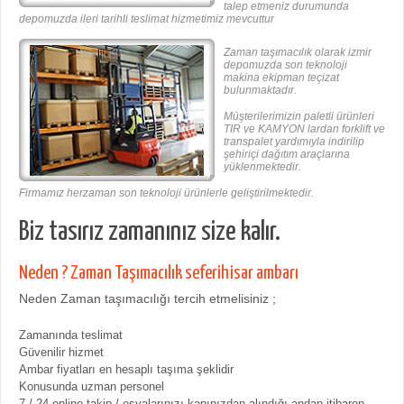
talep etmeniz durumunda
depomuzda ileri tarihli teslimat hizmetimiz mevcuttur
Zaman taşımacılık olarak izmir
depomuzda son teknoloji
makina ekipman teçizat
bulunmaktadır.
Müşterilerimizin paletli ürünleri
TIR ve KAMYON lardan forklift ve
transpalet yardımıyla indirilip
şehiriçi dağıtım araçlarına
yüklenmektedir.
Firmamız herzaman son teknoloji ürünlerle geliştirilmektedir.
Biz tasırız zamanınız size kalır.
Neden ? Zaman Taşımacılık seferihisar ambarı
Neden Zaman taşımacılığı tercih etmelisiniz ;
Zamanında teslimat
Güvenilir hizmet
Ambar fiyatları en hesaplı taşıma şeklidir
Konusunda uzman personel
7 / 24 online takip / eşyalarınızı kapınızdan alındığı andan itibaren