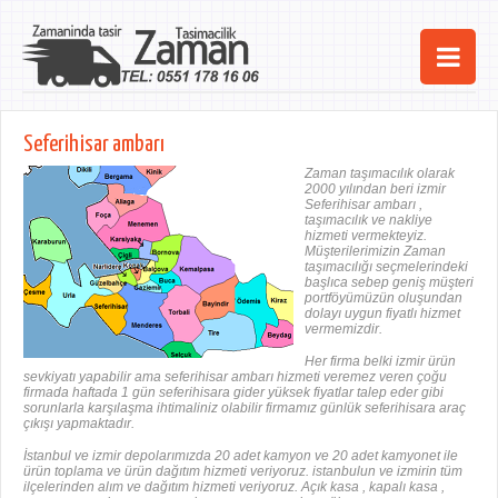
Ana Sayfa
Seferihisar ambarı
Şehirler
Zaman taşımacılık olarak
2000 yılından beri izmir
Seferihisar ambarı ,
Hizmetlerimiz
taşımacılık ve nakliye
hizmeti vermekteyiz.
Müşterilerimizin Zaman
Kurumsal
taşımacılığı seçmelerindeki
başlıca sebep geniş müşteri
portföyümüzün oluşundan
iletişim
dolayı uygun fiyatlı hizmet
vermemizdir.
Her firma belki izmir ürün
sevkiyatı yapabilir ama seferihisar ambarı hizmeti veremez veren çoğu
firmada haftada 1 gün seferihisara gider yüksek fiyatlar talep eder gibi
sorunlarla karşılaşma ihtimaliniz olabilir firmamız günlük seferihisara araç
çıkışı yapmaktadır.
İstanbul ve izmir depolarımızda 20 adet kamyon ve 20 adet kamyonet ile
ürün toplama ve ürün dağıtım hizmeti veriyoruz. istanbulun ve izmirin tüm
ilçelerinden alım ve dağıtım hizmeti veriyoruz. Açık kasa , kapalı kasa ,