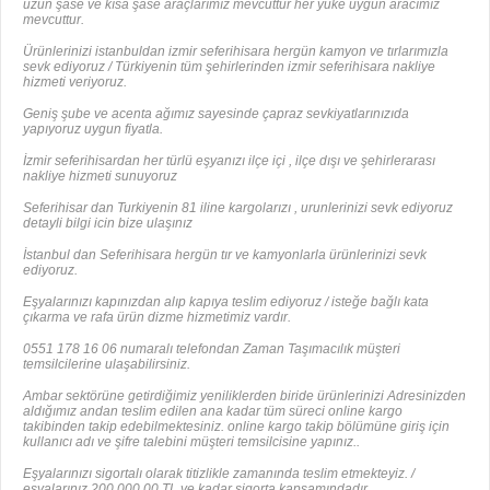
uzun şase ve kısa şase araçlarımız mevcuttur her yüke uygun aracımız
mevcuttur.
Ürünlerinizi istanbuldan izmir seferihisara hergün kamyon ve tırlarımızla
sevk ediyoruz / Türkiyenin tüm şehirlerinden izmir seferihisara nakliye
hizmeti veriyoruz.
Geniş şube ve acenta ağımız sayesinde çapraz sevkiyatlarınızıda
yapıyoruz uygun fiyatla.
İzmir seferihisardan her türlü eşyanızı ilçe içi , ilçe dışı ve şehirlerarası
nakliye hizmeti sunuyoruz
Seferihisar dan Turkiyenin 81 iline kargolarızı , urunlerinizi sevk ediyoruz
detayli bilgi icin bize ulaşınız
İstanbul dan Seferihisara hergün tır ve kamyonlarla ürünlerinizi sevk
ediyoruz.
Eşyalarınızı kapınızdan alıp kapıya teslim ediyoruz / isteğe bağlı kata
çıkarma ve rafa ürün dizme hizmetimiz vardır.
0551 178 16 06 numaralı telefondan Zaman Taşımacılık müşteri
temsilcilerine ulaşabilirsiniz.
Ambar sektörüne getirdiğimiz yeniliklerden biride ürünlerinizi Adresinizden
aldığımız andan teslim edilen ana kadar tüm süreci online kargo
takibinden takip edebilmektesiniz. online kargo takip bölümüne giriş için
kullanıcı adı ve şifre talebini müşteri temsilcisine yapınız..
Eşyalarınızı sigortalı olarak titizlikle zamanında teslim etmekteyiz. /
eşyalarınız 200.000.00 TL ye kadar sigorta kapsamındadır