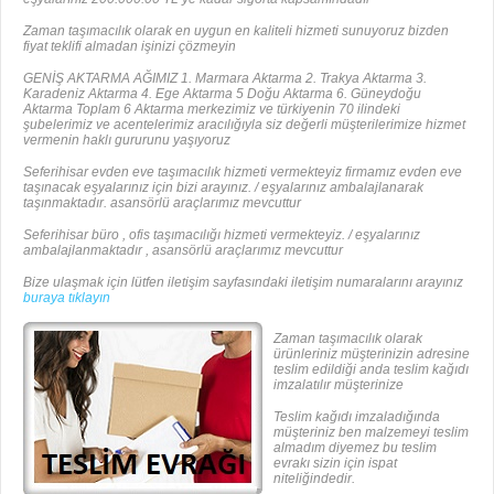
Zaman taşımacılık olarak en uygun en kaliteli hizmeti sunuyoruz bizden
fiyat teklifi almadan işinizi çözmeyin
GENİŞ AKTARMA AĞIMIZ 1. Marmara Aktarma 2. Trakya Aktarma 3.
Karadeniz Aktarma 4. Ege Aktarma 5 Doğu Aktarma 6. Güneydoğu
Aktarma Toplam 6 Aktarma merkezimiz ve türkiyenin 70 ilindeki
şubelerimiz ve acentelerimiz aracılığıyla siz değerli müşterilerimize hizmet
vermenin haklı gururunu yaşıyoruz
Seferihisar evden eve taşımacılık hizmeti vermekteyiz firmamız evden eve
taşınacak eşyalarınız için bizi arayınız. / eşyalarınız ambalajlanarak
taşınmaktadır. asansörlü araçlarımız mevcuttur
Seferihisar büro , ofis taşımacılığı hizmeti vermekteyiz. / eşyalarınız
ambalajlanmaktadır , asansörlü araçlarımız mevcuttur
Bize ulaşmak için lütfen iletişim sayfasındaki iletişim numaralarını arayınız
buraya tıklayın
Zaman taşımacılık olarak
ürünleriniz müşterinizin adresine
teslim edildiği anda teslim kağıdı
imzalatılır müşterinize
Teslim kağıdı imzaladığında
müşteriniz ben malzemeyi teslim
almadım diyemez bu teslim
evrakı sizin için ispat
niteliğindedir.