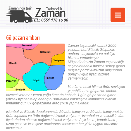
Ana Sayfa
Gölpazarı ambarı
Şehirler
Zaman taşımacılık olarak 2000
yılından beri Bilecik Gölpazarı
ambarı , taşımacılık ve nakliye
Hizmetlerimiz
hizmeti vermekteyiz.
Müşterilerimizin Zaman taşımacılığı
seçmelerindeki başlıca sebep geniş
Kurumsal
müşteri portföyümüzün oluşundan
dolayı uygun fiyatlı hizmet
vermemizdir.
iletişim
Her firma belki bilecik ürün sevkiyatı
yapabilir ama gölpazarı ambarı
hizmeti veremez veren çoğu firmada haftada 1 gün gölpazarına gider
yüksek fiyatlar talep eder gibi sorunlarla karşılaşma ihtimaliniz olabilir
firmamız günlük gölpazarına araç çıkışı yapmaktadır.
İstanbul ve Bilecik depolarımızda 20 adet kamyon ve 20 adet kamyonet ile
ürün toplama ve ürün dağıtım hizmeti veriyoruz. istanbulun ve bilecikin tüm
ilçelerinden alım ve dağıtım hizmeti veriyoruz. Açık kasa , kapalı kasa ,
uzun şase ve kısa şase araçlarımız mevcuttur her yüke uygun aracımız
mevcuttur.