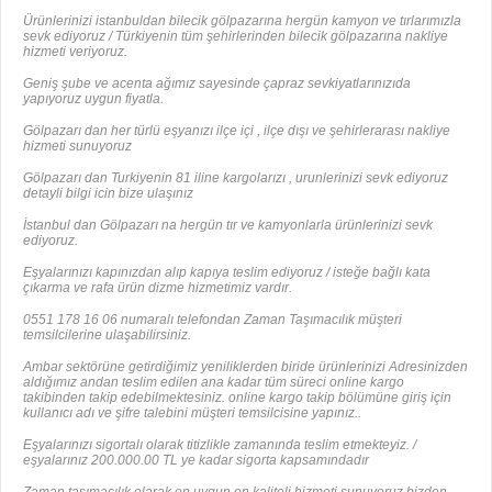
Ürünlerinizi istanbuldan bilecik gölpazarına hergün kamyon ve tırlarımızla
sevk ediyoruz / Türkiyenin tüm şehirlerinden bilecik gölpazarına nakliye
hizmeti veriyoruz.
Geniş şube ve acenta ağımız sayesinde çapraz sevkiyatlarınızıda
yapıyoruz uygun fiyatla.
Gölpazarı dan her türlü eşyanızı ilçe içi , ilçe dışı ve şehirlerarası nakliye
hizmeti sunuyoruz
Gölpazarı dan Turkiyenin 81 iline kargolarızı , urunlerinizi sevk ediyoruz
detayli bilgi icin bize ulaşınız
İstanbul dan Gölpazarı na hergün tır ve kamyonlarla ürünlerinizi sevk
ediyoruz.
Eşyalarınızı kapınızdan alıp kapıya teslim ediyoruz / isteğe bağlı kata
çıkarma ve rafa ürün dizme hizmetimiz vardır.
0551 178 16 06 numaralı telefondan Zaman Taşımacılık müşteri
temsilcilerine ulaşabilirsiniz.
Ambar sektörüne getirdiğimiz yeniliklerden biride ürünlerinizi Adresinizden
aldığımız andan teslim edilen ana kadar tüm süreci online kargo
takibinden takip edebilmektesiniz. online kargo takip bölümüne giriş için
kullanıcı adı ve şifre talebini müşteri temsilcisine yapınız..
Eşyalarınızı sigortalı olarak titizlikle zamanında teslim etmekteyiz. /
eşyalarınız 200.000.00 TL ye kadar sigorta kapsamındadır
Zaman taşımacılık olarak en uygun en kaliteli hizmeti sunuyoruz bizden