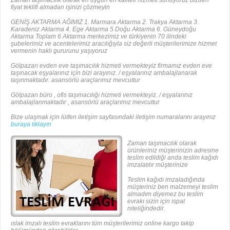
fiyat teklifi almadan işinizi çözmeyin
GENİŞ AKTARMA AĞIMIZ 1. Marmara Aktarma 2. Trakya Aktarma 3.
Karadeniz Aktarma 4. Ege Aktarma 5 Doğu Aktarma 6. Güneydoğu
Aktarma Toplam 6 Aktarma merkezimiz ve türkiyenin 70 ilindeki
şubelerimiz ve acentelerimiz aracılığıyla siz değerli müşterilerimize hizmet
vermenin haklı gururunu yaşıyoruz
Gölpazarı evden eve taşımacılık hizmeti vermekteyiz firmamız evden eve
taşınacak eşyalarınız için bizi arayınız. / eşyalarınız ambalajlanarak
taşınmaktadır. asansörlü araçlarımız mevcuttur
Gölpazarı büro , ofis taşımacılığı hizmeti vermekteyiz. / eşyalarınız
ambalajlanmaktadır , asansörlü araçlarımız mevcuttur
Bize ulaşmak için lütfen iletişim sayfasındaki iletişim numaralarını arayınız
buraya tıklayın
Zaman taşımacılık olarak
ürünleriniz müşterinizin adresine
teslim edildiği anda teslim kağıdı
imzalatılır müşterinize
Teslim kağıdı imzaladığında
müşteriniz ben malzemeyi teslim
almadım diyemez bu teslim
evrakı sizin için ispat
niteliğindedir.
ıslak imzalı teslim evraklarını tüm müşterilerimiz online kargo takip