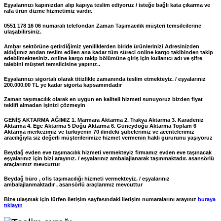
Eşyalarınızı kapınızdan alıp kapıya teslim ediyoruz / isteğe bağlı kata çıkarma ve
rafa ürün dizme hizmetimiz vardır.
0551 178 16 06 numaralı telefondan Zaman Taşımacılık müşteri temsilcilerine
ulaşabilirsiniz.
Ambar sektörüne getirdiğimiz yeniliklerden biride ürünlerinizi Adresinizden
aldığımız andan teslim edilen ana kadar tüm süreci online kargo takibinden takip
edebilmektesiniz. online kargo takip bölümüne giriş için kullanıcı adı ve şifre
talebini müşteri temsilcisine yapınız..
Eşyalarınızı sigortalı olarak titizlikle zamanında teslim etmekteyiz. / eşyalarınız
200.000.00 TL ye kadar sigorta kapsamındadır
Zaman taşımacılık olarak en uygun en kaliteli hizmeti sunuyoruz bizden fiyat
teklifi almadan işinizi çözmeyin
GENİŞ AKTARMA AĞIMIZ 1. Marmara Aktarma 2. Trakya Aktarma 3. Karadeniz
Aktarma 4. Ege Aktarma 5 Doğu Aktarma 6. Güneydoğu Aktarma Toplam 6
Aktarma merkezimiz ve türkiyenin 70 ilindeki şubelerimiz ve acentelerimiz
aracılığıyla siz değerli müşterilerimize hizmet vermenin haklı gururunu yaşıyoruz
Beydağ evden eve taşımacılık hizmeti vermekteyiz firmamız evden eve taşınacak
eşyalarınız için bizi arayınız. / eşyalarınız ambalajlanarak taşınmaktadır. asansörlü
araçlarımız mevcuttur
Beydağ büro , ofis taşımacılığı hizmeti vermekteyiz. / eşyalarınız
ambalajlanmaktadır , asansörlü araçlarımız mevcuttur
Bize ulaşmak için lütfen iletişim sayfasındaki iletişim numaralarını arayınız
buraya
tıklayın