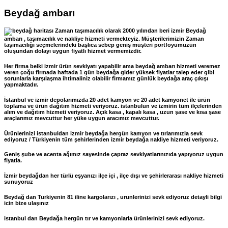
Beydağ ambarı
Zaman taşımacılık olarak 2000 yılından beri izmir Beydağ
ambarı , taşımacılık ve nakliye hizmeti vermekteyiz. Müşterilerimizin Zaman
taşımacılığı seçmelerindeki başlıca sebep geniş müşteri portföyümüzün
oluşundan dolayı uygun fiyatlı hizmet vermemizdir.
Her firma belki izmir ürün sevkiyatı yapabilir ama beydağ ambarı hizmeti veremez
veren çoğu firmada haftada 1 gün beydağa gider yüksek fiyatlar talep eder gibi
sorunlarla karşılaşma ihtimaliniz olabilir firmamız günlük beydağa araç çıkışı
yapmaktadır.
İstanbul ve izmir depolarımızda 20 adet kamyon ve 20 adet kamyonet ile ürün
toplama ve ürün dağıtım hizmeti veriyoruz. istanbulun ve izmirin tüm ilçelerinden
alım ve dağıtım hizmeti veriyoruz. Açık kasa , kapalı kasa , uzun şase ve kısa şase
araçlarımız mevcuttur her yüke uygun aracımız mevcuttur.
Ürünlerinizi istanbuldan izmir beydağa hergün kamyon ve tırlarımızla sevk
ediyoruz / Türkiyenin tüm şehirlerinden izmir beydağa nakliye hizmeti veriyoruz.
Geniş şube ve acenta ağımız sayesinde çapraz sevkiyatlarınızıda yapıyoruz uygun
fiyatla.
İzmir beydağdan her türlü eşyanızı ilçe içi , ilçe dışı ve şehirlerarası nakliye hizmeti
sunuyoruz
Beydağ dan Turkiyenin 81 iline kargolarızı , urunlerinizi sevk ediyoruz detayli bilgi
icin bize ulaşınız
istanbul dan Beydağa hergün tır ve kamyonlarla ürünlerinizi sevk ediyoruz.