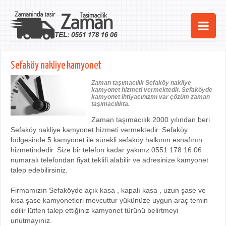
Ana Sayfa
Sefaköy nakliye kamyonet
Şehirler
Zaman taşımacılık Sefaköy nakliye
kamyonet hizmeti vermektedir. Sefaköyde
Hizmetlerimiz
kamyonet ihtiyacınızmı var çözüm zaman
taşımacılıkta.
Kurumsal
Zaman taşımacılık 2000 yılından beri
Sefaköy nakliye kamyonet hizmeti vermektedir. Sefaköy
iletişim
bölgesinde 5 kamyonet ile sürekli sefaköy halkının esnafının
hizmetindedir. Size bir telefon kadar yakınız 0551 178 16 06
numaralı telefondan fiyat teklifi alabilir ve adresinize kamyonet
talep edebilirsiniz.
Firmamızın Sefaköyde açık kasa , kapalı kasa , uzun şase ve
kısa şase kamyonetleri mevcuttur yükünüze uygun araç temin
edilir lütfen talep ettiğiniz kamyonet türünü belirtmeyi
unutmayınız.