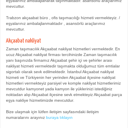
eşyalarınız ambalajlanarak taşınmaktadır. asansörlü araçlarımız
mevcuttur.
Trabzon akçaabat büro , ofis taşımacılığı hizmeti vermekteyiz. /
eşyalarınız ambalajlanmaktadır , asansörlü araçlarımız
mevcuttur.
Akçaabat nakliyat
Zaman taşımacılık Akçaabat nakliyat hizmetleri vermektedir. En
ucuz Akçaabat nakliyat firması tercihinizde Zaman taşımacılık
yanı başınızda firmamız Akçaabat şehir içi ve şehirler arası
nakliyat hizmeti vermektedir taşımakta olduğumuz tüm emtialar
sigortalı olarak sevk edilmektedir. İstanbul Akçaabat nakliyat
hizmeti ve Türkiyenin her yerinden Akçaabat ilçesine nakliyat
hizmetleri vermekteyiz parsiyel ve komple nakliyat hizmetlerimiz
mevcutdur kamyonet yada kamyon ile yüklerinizi istediğiniz
noktadan alıp Akçaabat ilçesine sevk etmekteyiz Akçaabat parça
eşya nakliye hizmetimizde mevcutdur.
Bize ulaşmak için lütfen iletişim sayfasındaki iletişim
numaralarını arayınız
buraya tıklayın