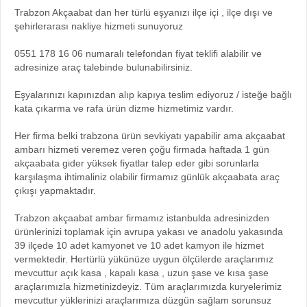
Trabzon Akçaabat dan her türlü eşyanızı ilçe içi , ilçe dışı ve
şehirlerarası nakliye hizmeti sunuyoruz
0551 178 16 06 numaralı telefondan fiyat teklifi alabilir ve
adresinize araç talebinde bulunabilirsiniz.
Eşyalarınızı kapınızdan alıp kapıya teslim ediyoruz / isteğe bağlı
kata çıkarma ve rafa ürün dizme hizmetimiz vardır.
Her firma belki trabzona ürün sevkiyatı yapabilir ama akçaabat
ambarı hizmeti veremez veren çoğu firmada haftada 1 gün
akçaabata gider yüksek fiyatlar talep eder gibi sorunlarla
karşılaşma ihtimaliniz olabilir firmamız günlük akçaabata araç
çıkışı yapmaktadır.
Trabzon akçaabat ambar firmamız istanbulda adresinizden
ürünlerinizi toplamak için avrupa yakası ve anadolu yakasında
39 ilçede 10 adet kamyonet ve 10 adet kamyon ile hizmet
vermektedir. Hertürlü yükünüze uygun ölçülerde araçlarımız
mevcuttur açık kasa , kapalı kasa , uzun şase ve kısa şase
araçlarımızla hizmetinizdeyiz. Tüm araçlarımızda kuryelerimiz
mevcuttur yüklerinizi araçlarımıza düzgün sağlam sorunsuz