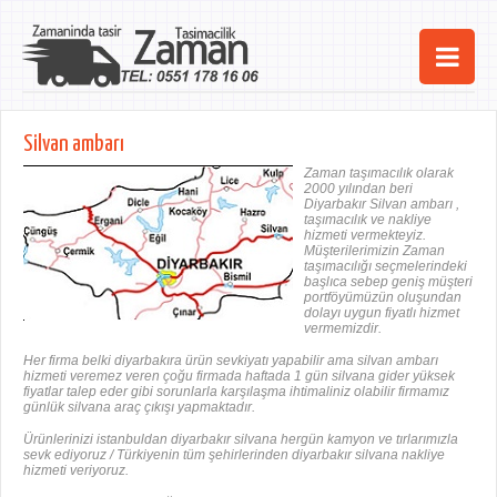
Ana Sayfa
Silvan ambarı
Şehirler
Zaman taşımacılık olarak
2000 yılından beri
Diyarbakır Silvan ambarı ,
Hizmetlerimiz
taşımacılık ve nakliye
hizmeti vermekteyiz.
Müşterilerimizin Zaman
Kurumsal
taşımacılığı seçmelerindeki
başlıca sebep geniş müşteri
portföyümüzün oluşundan
iletişim
dolayı uygun fiyatlı hizmet
vermemizdir.
Her firma belki diyarbakıra ürün sevkiyatı yapabilir ama silvan ambarı
hizmeti veremez veren çoğu firmada haftada 1 gün silvana gider yüksek
fiyatlar talep eder gibi sorunlarla karşılaşma ihtimaliniz olabilir firmamız
günlük silvana araç çıkışı yapmaktadır.
Ürünlerinizi istanbuldan diyarbakır silvana hergün kamyon ve tırlarımızla
sevk ediyoruz / Türkiyenin tüm şehirlerinden diyarbakır silvana nakliye
hizmeti veriyoruz.