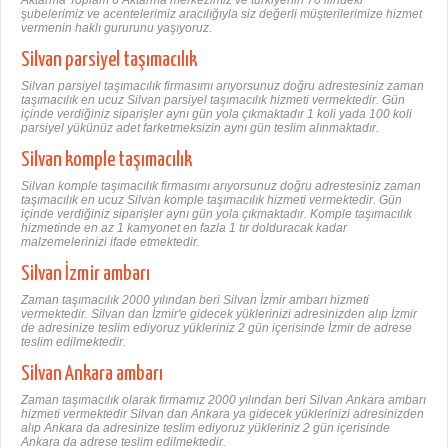
şubelerimiz ve acentelerimiz aracılığıyla siz değerli müşterilerimize hizmet
vermenin haklı gururunu yaşıyoruz.
Silvan parsiyel taşımacılık
Silvan parsiyel taşımacılık firmasımı arıyorsunuz doğru adrestesiniz zaman
taşımacılık en ucuz Silvan parsiyel taşımacılık hizmeti vermektedir. Gün
içinde verdiğiniz siparişler aynı gün yola çıkmaktadır 1 koli yada 100 koli
parsiyel yükünüz adet farketmeksizin aynı gün teslim alınmaktadır.
Silvan komple taşımacılık
Silvan komple taşımacılık firmasımı arıyorsunuz doğru adrestesiniz zaman
taşımacılık en ucuz Silvan komple taşımacılık hizmeti vermektedir. Gün
içinde verdiğiniz siparişler aynı gün yola çıkmaktadır. Komple taşımacılık
hizmetinde en az 1 kamyonet en fazla 1 tır dolduracak kadar
malzemelerinizi ifade etmektedir.
Silvan İzmir ambarı
Zaman taşımacılık 2000 yılından beri Silvan İzmir ambarı hizmeti
vermektedir. Silvan dan İzmir'e gidecek yüklerinizi adresinizden alıp İzmir
de adresinize teslim ediyoruz yükleriniz 2 gün içerisinde İzmir de adrese
teslim edilmektedir.
Silvan Ankara ambarı
Zaman taşımacılık olarak firmamız 2000 yılından beri Silvan Ankara ambarı
hizmeti vermektedir Silvan dan Ankara ya gidecek yüklerinizi adresinizden
alıp Ankara da adresinize teslim ediyoruz yükleriniz 2 gün içerisinde
Ankara da adrese teslim edilmektedir.