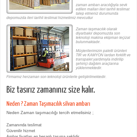
zaman ambarı aracılığıyla sevk
edilen malları ileri tarihli teslimat
talep etmeniz durumunda
depomuzda ileri tarihli teslimat hizmetimiz mevcuttur
Zaman taşımacılık olarak
diyarbakır depomuzda son
teknoloji makina ekipman teçizat
bulunmaktadır.
Müşterilerimizin paletli ürünleri
TIR ve KAMYON lardan forklift ve
transpalet yardımıyla indirilip
şehiriçi dağıtım araçlarına
yüklenmektedir.
Firmamız herzaman son teknoloji ürünlerle geliştirilmektedir.
Biz tasırız zamanınız size kalır.
Neden ? Zaman Taşımacılık silvan ambarı
Neden Zaman taşımacılığı tercih etmelisiniz ;
Zamanında teslimat
Güvenilir hizmet
Ambar fiyatları en hesaplı taşıma şeklidir