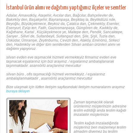
İstanbul ürün alımı ve dağıtımı yaptığımız ilçeler ve semtler
Adalar, Arnavutköy, Ataşehir, Avcılar dan, Bağcılar, Bahçelievler de,
Bakırköy den, Başakşehir, Bayrampaşa, Beşiktaş ta, Beylikdüzü nde,
Beyoğlu, Büyükçekmece, Beykoz da, Çatalca dan, Çekmeköy, Esenler,
Esenyurt, Eyüp ten, Fatih, Gaziosmanpaşa, Güngören de, Kadıköy de,
Kağıthane, Kartal , Küçükçekmece ye, Maltepe den, Pendik, Sancaktepe,
Sarıyer , Silivri de, Sultanbeyli, Sultangazi den, Şile, Şişli, Tuzla dan,
Üsküdar, Ümraniye, Zeytinburnu, Cevizli den, Ataköy, Eminönü, Sirkeci
den, Hadımköy ve diğer tüm semtlerden Silvan ambarı ürünleri alımı ve
dağıtımı yapıyoruz.
silvan evden eve taşımacılık hizmeti vermekteyiz firmamız evden eve
taşınacak eşyalarınız için bizi arayınız. / eşyalarınız ambalajlanarak
taşınmaktadır. asansörlü araçlarımız mevcuttur
silvan büro , ofis taşımacılığı hizmeti vermekteyiz. / eşyalarınız
ambalajlanmaktadır , asansörlü araçlarımız mevcuttur
Bize ulaşmak için lütfen iletişim sayfasındaki iletişim numaralarını arayınız
buraya tıklayın
Zaman taşımacılık olarak
ürünleriniz müşterinizin adresine
teslim edildiği anda teslim kağıdı
imzalatılır müşterinize
Teslim kağıdı imzaladığında
müşteriniz ben malzemeyi teslim
almadım diyemez bu teslim