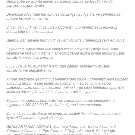
Geniş şube ve acenta ağımız sayesinde çapraz sevkiyatlarınızıda
yapıyoruz uygun fiyatla.
Diyarbakır silvandan her türlü eşyanızı ilçe içi , ilçe dışı ve şehirlerarası
nakliye hizmeti sunuyoruz
Silvan dan Turkiyenin 81 iline kargolarızı , urunlerinizi sevk ediyoruz
detayli bilgi icin bize ulaşınız
İstanbul dan silvana hergün tır ve kamyonlarla ürünlerinizi sevk ediyoruz.
Eşyalarınızı kapınızdan alıp kapıya teslim ediyoruz / isteğe bağlı kata
çıkarma ve rafa ürün dizme hizmetimiz vardır ekstra ücrete tabidir müşteri
temsilcilerimize fiyat sorunuz
0551 178 16 06 numaralı telefondan Zaman Taşımacılık müşteri
temsilcilerine ulaşabilirsiniz.
Ambar sektörüne getirdiğimiz yeniliklerden biride ürünlerinizi Adresinizden
aldığımız andan teslim edilen ana kadar tüm süreci online kargo
takibinden takip edebilmektesiniz. online kargo takip bölümüne giriş için
kullanıcı adı ve şifre talebini müşteri temsilcisine yapınız..
Eşyalarınızı sigortalı olarak titizlikle zamanında teslim etmekteyiz. /
eşyalarınız 200.000.00 TL ye kadar sigorta kapsamındadır
Zaman taşımacılık olarak en uygun en kaliteli hizmeti sunuyoruz bizden
fiyat teklifi almadan işinizi çözmeyin
GENİŞ AKTARMA AĞIMIZ 1. Marmara Aktarma 2. Trakya Aktarma 3.
Karadeniz Aktarma 4. Ege Aktarma 5 Doğu Aktarma 6. Güneydoğu
Aktarma Toplam 6 Aktarma merkezimiz ve türkiyenin 70 ilindeki